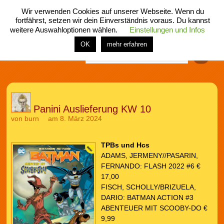
Wir verwenden Cookies auf unserer Webseite. Wenn du
fortfährst, setzen wir dein Einverständnis voraus. Du kannst
weitere Auswahloptionen wählen.
Einstellungen und Infos
menü
home
rubrik
buch
comic
spiel
fotos
shop
OK
mehr erfahren
Finden
Panini Auslieferung KW 10
von
burn
am 8. März 2024
TPBs und Hcs
ADAMS, JERMENY//PASARIN,
FERNANDO: FLASH 2022 #6 €
17,00
FISCH, SCHOLLY/BRIZUELA,
DARIO: BATMAN ACTION #3
ABENTEUER MIT SCOOBY-DO €
9,99