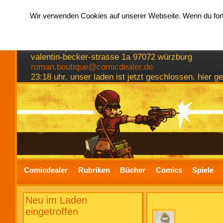
Wir verwenden Cookies auf unserer Webseite. Wenn du fortf
hermkes romanboutique
comics spiele bücher
valentin-becker-strasse 1a 97072 würzburg
roman.boutique@comicdealer.de
23:18 uhr. unser laden ist jetzt geschlossen. hier 
Comicdealer
Rubriken
Bücher
Comics
Spiele
Neu im Laden
eingetroffen