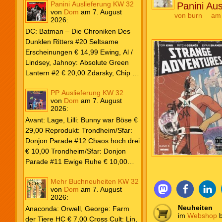
Panini Auslieferung KW 32
Panini Au
von
Dom
am
7. August
von
burn
am
2026
:
DC: Batman – Die Chroniken Des
Dunklen Ritters #20 Seltsame
Erscheinungen € 14,99 Ewing, Al /
Lindsey, Jahnoy: Absolute Green
Lantern #2 € 20,00 Zdarsky, Chip /
Camuncoli, Guiseppe: Batman 2025
PP Auslieferung KW 32
Paperback #4 € 35,00 Watters, Dan;
von
Dom
am
7. August
Soy, Dexter: Nightwing 2024 #7 €
2026
:
20,00 Aaron, Jason / Sandoval,
Avant: Lage, Lilli: Bunny war Böse €
Rafa: Absolute Superman #5 € 9,99
29,00 Reprodukt: Trondheim/Sfar:
Marvel: Marvel Origins Collection
Donjon Parade #12 Chaos hoch drei
HC #74 Daredevil 7 € 14,99 Ewing,
€ 10,00 Trondheim/Sfar: Donjon
Al / Gomez, Carlos: Venom (2025)
Parade #11 Ewige Ruhe € 10,00
#3 € 20,00 Andrews, Kaare /
Larcenet, Manu: Alltägliche Kampf
Guggenheim, Marc: Spider-Man &
Mehr Buchneuheiten KW 32
Neuedition € 35,00 Zauberstern
Wolverine #3 € 9,99 North, Ryan /
von
Dom
am
7. August
Comics: Ben’s Bande #4 Aug 2026
2026
:
Carratu, Vincenzo: Hulk macht alles
€ 7,99 Phantom #10 Spezial € 7,99
Neuheiten
kaputt! € 16,00 Ewing, Al / Walker,
Anaconda: Orwell, George: Farm
im
Webshop
b
Kevin / Various: Marvel – Schwarz
der Tiere HC € 7,00 Cross Cult: Lin,