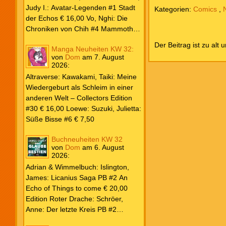
Weiß & Blut #8 … und Gedärme €
Judy I.: Avatar-Legenden #1 Stadt
Kategorien:
Comics
,
26,00 Buscema, Sal / Dematteis, J.
der Echos € 16,00 Vo, Nghi: Die
M.: Spektakuläre Spider-Man – Die
Chroniken von Chih #4 Mammoths
Collection € 149,00 Avengers 2024
at the Gates € 15,00 Edition Roter
Der Beitrag ist zu alt 
Manga Neuheiten KW 32:
#31 € 5,99 Spider-Man 2025 #9
Drache: Schröer, Anne: Der letzte
von
Dom
am
7. August
Angriff der Aliens € 7,99
Kreis PB #2 Erwachen € 18,00
2026
:
Grace O`Malley: Ciseau, Karolyn:
Altraverse: Kawakami, Taiki: Meine
Dragonblood Academy HC #2 …to
Wiedergeburt als Schleim in einer
kill a Monster € 25,00 Heyne: Bähr,
anderen Welt – Collectors Edition
Emily: Tainted Vows – Gods of New
#30 € 16,00 Loewe: Suzuki, Julietta:
Olympia PB € 17,00 Kim, Sophie:
Süße Bisse #6 € 7,50
Fate’s Thread-Reihe PB #2 Der Gott
und der Geist € 17,00 Vonnegut,
Buchneuheiten KW 32
Kurt: Katzenwiege PB € 17,00
von
Dom
am
6. August
2026
:
Corey, James: The Captive’s War
HC #2 Der Glaube der Bestien €
Adrian & Wimmelbuch: Islington,
24,00 Piper: Yang, Neon: Die letzte
James: Licanius Saga PB #2 An
Tochter der Drachen PB € 18,00
Echo of Things to come € 20,00
Edition Roter Drache: Schröer,
Anne: Der letzte Kreis PB #2
Erwachen € 18,00 Heyne: Herbert,