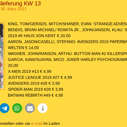
slieferung KW 13
 30. März 2021
KING, TOM/GERADS, MITCH/SHANER, EVAN: STRANGE ADVENT
BENDIS, BRIAN MICHAEL/ ROMITA JR., JOHN/JANSON, KLAU:
2019 #5 HAUS VON KENT € 20,00
AARON, JASON/CASELLI, STEFANO: AVENGERS 2019 PAPERBA
WELTEN € 14,00
WAGNER, JOHN/RANSON, ARTHU: BUTTON MAN #2 KILLERSPIE
GARCIA, KAMI/SUAYAN, MICO: JOKER HARLEY PSYCHOGRAM
20,00
X-MEN 2019 #13 € 4,99
JUSTICE LEAGUE 2019 #27 € 4,99
AVENGERS 2019 #28 € 3,99
SPIDER-MAN 2019 #28 € 3,99
BATMAN REBIRTH #49 € 4,99
estellen oder via
e-mail
im Laden