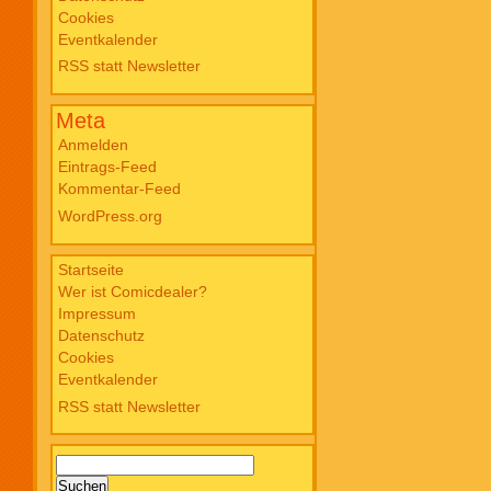
Cookies
Blade PB #3 Of Blackened Blood €
Eventkalender
18,00
RSS statt Newsletter
Meta
Anmelden
Eintrags-Feed
Kommentar-Feed
WordPress.org
Startseite
Wer ist Comicdealer?
Impressum
Datenschutz
Cookies
Eventkalender
RSS statt Newsletter
Suchen
nach: