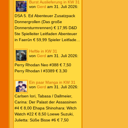
Burst Auslieferung in KW 31
Frank: Der Pandora-Zyklus PB #1
von
Gerd
am
31. Juli 2026
:
Die Reise nach Pandora € 16,00
Corey, James: The Captive’s War
DSA 5. Ed Abenteuer Zusatzpack
HC #2 Der Glaube der Bestien €
Donnergrollen (Das große
24,00 Loewe: Suzuki, Julietta: Süße
Donnersturmrennen) € 17,95 D&D
Bisse #6 € 7,50
5te Spielleiter Leitfaden Abenteuer
in Faerûn € 59,99 Spieler Leitfaden
Helden von Faerûn € 49,99
Heftle in KW 31
von
Gerd
am
31. Juli 2026
:
Perry Rhodan Neo #388 € 7,50
Perry Rhodan I #3389 € 3,30
Ein paar Manga in KW 31
von
Gerd
am
31. Juli 2026
:
Carlsen Iori, Tabasa / Dallmeier,
Carina: Der Palast der Assassinen
#4 € 8,00 Ehapa Shinohara: Witch
Watch #22 € 8,50 Loewe Suzuki,
Julietta: Süße Bisse #6 € 7,50