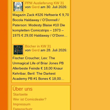
PPM Auslieferung KW 31
von
Gerd
am
30. Juli 2026
:
Magazin Zack #326 Heftserie € 9,70
Bocola Haldaway / O’Donnell /
Paterson: Modesty Blaise #10 Die
kompletten Comicstrips – 1973 –
1975 € 29,00 Haldaway / O’Donnell
/ Paterson: Modesty Blaise #9 Die
kompletten Comicstrips – 1972 –
Bücher in KW 31
von
Gerd
am
28. Juli 2026
:
1973 € 29,00 Knesebeck Hendrix,
John: Die Weltenerschaffer Die
Fischer Croucher, Lex: The
fantastische Freundschaft von C.S.
Unmagical Life of Briar Jones PB
Lewis & J.R.R. Tolkien € 30,00
Allerbeste Feinde € 18,00 Knaur
Weissblech Luba Wolfsschwanz #22
Kehribar, Beril: The Darkest
€ 4,90 Horror Schocker #81 € 4,90
Academy PB #1 Bones € 18,00
Lübbe Odette, Tessonja: Fair Isle
Über uns
Trilogie PB #3 To Spark a Fae War €
18,00 Bramble Hardcover Priest: Lie
Startseite
Wer ist Comicdealer?
Huo Jiao Chou HC #1 Drowning
Impressum
Sorrows in Raging Fire € 25,00
Datenschutz
Carlsen Davon, Isla: Blackened