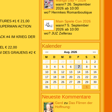
Manga Day – 2026
wann? 26. September
2026 ab 10:00
wo? Hermkes Romanboutique
URES #1 € 21,00
Main Spiele Con 2026
wann? 5. September
 SUPERMAN ACTION
2026 ab 10:00
wo? JUZ Zellerau
CK #4 IM KRIEG DER
Kalender
L € 22,00
M DES GRAUENS #2 €
<<
Aug. 2026
>>
M
D
M
D
F
S
S
27
28
29
30
31
1
2
7
3
4
5
6
8
9
10
11
12
13
14
15
16
17
18
19
20
21
22
23
24
25
26
27
28
29
30
31
1
2
3
4
5
6
Neueste Kommentare
Gerd
zu
Das Flirren der
Hoffnung
: