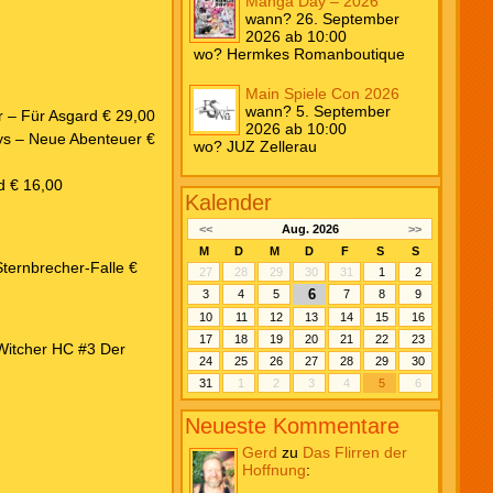
Manga Day – 2026
wann? 26. September
2026 ab 10:00
wo? Hermkes Romanboutique
Main Spiele Con 2026
wann? 5. September
r – Für Asgard € 29,00
2026 ab 10:00
bys – Neue Abenteuer €
wo? JUZ Zellerau
d € 16,00
Kalender
<<
Aug. 2026
>>
M
D
M
D
F
S
S
Sternbrecher-Falle €
27
28
29
30
31
1
2
6
3
4
5
7
8
9
10
11
12
13
14
15
16
17
18
19
20
21
22
23
Witcher HC #3 Der
24
25
26
27
28
29
30
31
1
2
3
4
5
6
Neueste Kommentare
Gerd
zu
Das Flirren der
Hoffnung
: