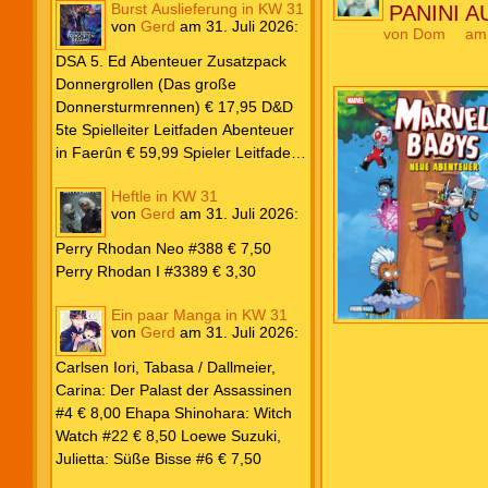
Burst Auslieferung in KW 31
PANINI 
von
Gerd
am
31. Juli 2026
:
von
Dom
am 
DSA 5. Ed Abenteuer Zusatzpack
Donnergrollen (Das große
Donnersturmrennen) € 17,95 D&D
5te Spielleiter Leitfaden Abenteuer
in Faerûn € 59,99 Spieler Leitfaden
Helden von Faerûn € 49,99
Heftle in KW 31
von
Gerd
am
31. Juli 2026
:
Perry Rhodan Neo #388 € 7,50
Perry Rhodan I #3389 € 3,30
Ein paar Manga in KW 31
von
Gerd
am
31. Juli 2026
:
Carlsen Iori, Tabasa / Dallmeier,
Carina: Der Palast der Assassinen
#4 € 8,00 Ehapa Shinohara: Witch
Watch #22 € 8,50 Loewe Suzuki,
Julietta: Süße Bisse #6 € 7,50