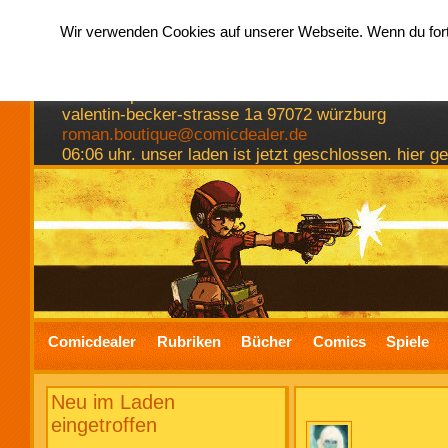
Wir verwenden Cookies auf unserer Webseite. Wenn du fortf
hermkes romanboutique
comics spiele bücher
valentin-becker-strasse 1a 97072 würzburg
roman.boutique@comicdealer.de
06:06 uhr. unser laden ist jetzt geschlossen. hier 
Comicdealer
Rubriken
Bücher
Comics
Spiele
Neu im Laden
eingetroffen