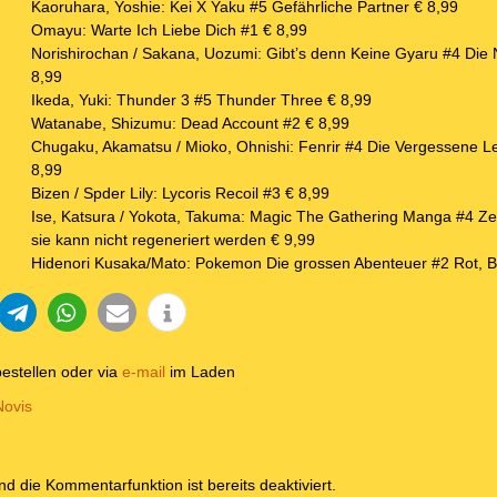
Kaoruhara, Yoshie: Kei X Yaku #5 Gefährliche Partner € 8,99
Omayu: Warte Ich Liebe Dich #1 € 8,99
Norishirochan / Sakana, Uozumi: Gibt’s denn Keine Gyaru #4 Die N
8,99
Ikeda, Yuki: Thunder 3 #5 Thunder Three € 8,99
Watanabe, Shizumu: Dead Account #2 € 8,99
Chugaku, Akamatsu / Mioko, Ohnishi: Fenrir #4 Die Vergessene L
8,99
Bizen / Spder Lily: Lycoris Recoil #3 € 8,99
Ise, Katsura / Yokota, Takuma: Magic The Gathering Manga #4 Ze
sie kann nicht regeneriert werden € 9,99
Hidenori Kusaka/Mato: Pokemon Die grossen Abenteuer #2 Rot, B
estellen oder via
e-mail
im Laden
Novis
und die Kommentarfunktion ist bereits deaktiviert.