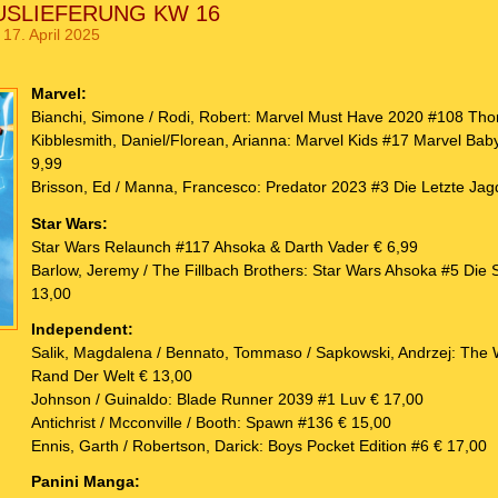
AUSLIEFERUNG KW 16
17. April 2025
Marvel:
Bianchi, Simone / Rodi, Robert: Marvel Must Have 2020 #108 Tho
Kibblesmith, Daniel/Florean, Arianna: Marvel Kids #17 Marvel Ba
9,99
Brisson, Ed / Manna, Francesco: Predator 2023 #3 Die Letzte Jag
Star Wars:
Star Wars Relaunch #117 Ahsoka & Darth Vader € 6,99
Barlow, Jeremy / The Fillbach Brothers: Star Wars Ahsoka #5 Die 
13,00
Independent:
Salik, Magdalena / Bennato, Tommaso / Sapkowski, Andrzej: The 
Rand Der Welt € 13,00
Johnson / Guinaldo: Blade Runner 2039 #1 Luv € 17,00
Antichrist / Mcconville / Booth: Spawn #136 € 15,00
Ennis, Garth / Robertson, Darick: Boys Pocket Edition #6 € 17,00
Panini Manga: