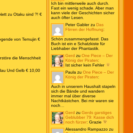
Ich bin mittlerweile auch durch.
Fast ein wenig schade. Aber man
kann viele der Geschichten sicher
ett zu Otaku sind ?! €
auch öfter Lesen.
Peter Gabler
zu
Das
Flirren der Hoffnung
:
Schön zusammengefasst. Das
egende von Temujin €
Buch ist ein e Schatzkiste für
Liebhaber der Phantastik.
Gerd
zu
One Piece – Der
rstöre die Menschheit
König der Piraten
:
Ist sicher kein Fehler
lau Und Gelb € 10,00
Paula
zu
One Piece – Der
König der Piraten
:
Auch in unserem Haushalt stapeln
sich die Bände und wandern
immer mal über diverse
Nachtkästchen. Bei mir waren sie
noch…
Gerd
zu
Gerds garstiges
Geblubber 79: Kasse dich
noch fürzer
:
Grazie
Alessandro Rampazzo
zu