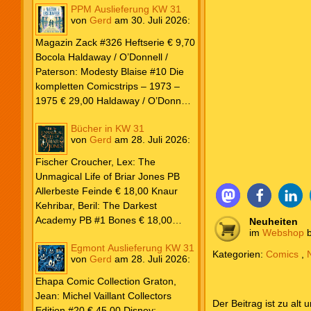
PPM Auslieferung KW 31
von
Gerd
am
30. Juli 2026
:
Magazin Zack #326 Heftserie € 9,70
Bocola Haldaway / O’Donnell /
Paterson: Modesty Blaise #10 Die
kompletten Comicstrips – 1973 –
1975 € 29,00 Haldaway / O’Donnell
/ Paterson: Modesty Blaise #9 Die
Bücher in KW 31
kompletten Comicstrips – 1972 –
von
Gerd
am
28. Juli 2026
:
1973 € 29,00 Knesebeck Hendrix,
John: Die Weltenerschaffer Die
Fischer Croucher, Lex: The
fantastische Freundschaft von C.S.
Unmagical Life of Briar Jones PB
Lewis & J.R.R. Tolkien € 30,00
Allerbeste Feinde € 18,00 Knaur
Weissblech Luba Wolfsschwanz #22
Kehribar, Beril: The Darkest
€ 4,90 Horror Schocker #81 € 4,90
Academy PB #1 Bones € 18,00
Neuheiten
im
Webshop
b
Lübbe Odette, Tessonja: Fair Isle
Egmont Auslieferung KW 31
Trilogie PB #3 To Spark a Fae War €
Kategorien:
Comics
,
von
Gerd
am
28. Juli 2026
:
18,00 Bramble Hardcover Priest: Lie
Huo Jiao Chou HC #1 Drowning
Ehapa Comic Collection Graton,
Sorrows in Raging Fire € 25,00
Jean: Michel Vaillant Collectors
Der Beitrag ist zu alt 
Carlsen Davon, Isla: Blackened
Edition #20 € 45,00 Disney: