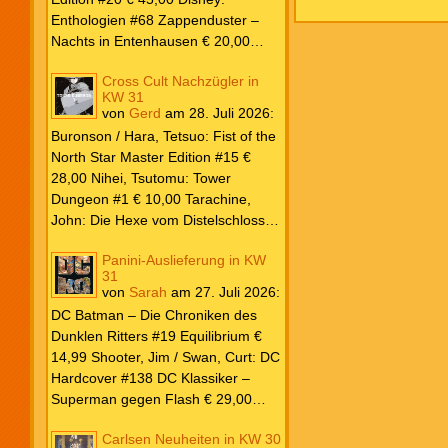
Blade PB #3 Of Blackened Blood €
Enthologien #68 Zappenduster –
18,00
Nachts in Entenhausen € 20,00
Egmont Manga Inoue, Takehiko:
Cross Cult Nachzügler in
Vagabond Master Edition #12 €
KW 31
24,00 Inagaki / Murata: Eyeshield
von
Gerd
am
28. Juli 2026
:
21 #18-19 Doppelband € 17,00
Buronson / Hara, Tetsuo: Fist of the
Fujimoto: Chainsaw Man #22 € 8,50
North Star Master Edition #15 €
Aoyama: Detektiv Conan #108 €
28,00 Nihei, Tsutomu: Tower
8,00 Eichinger, Daniel: Oventroja
Dungeon #1 € 10,00 Tarachine,
(Fortsetzung von Jovantore) €
John: Die Hexe vom Distelschloss
22,00 Iwatobi: Herr Unsichtbar und
#3 € 10,00
seine zukünftige Frau #3 € 14,00
Panini-Auslieferung in KW
31
von
Sarah
am
27. Juli 2026
:
DC Batman – Die Chroniken des
Dunklen Ritters #19 Equilibrium €
14,99 Shooter, Jim / Swan, Curt: DC
Hardcover #138 DC Klassiker –
Superman gegen Flash € 29,00
Ilhan, Atagun / Wilson, G. Willow:
Carlsen Neuheiten in KW 30
Poison Ivy #7 Kampf € 22,00