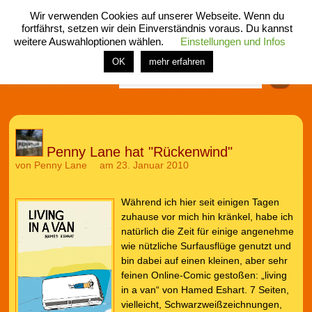
Wir verwenden Cookies auf unserer Webseite. Wenn du
fortfährst, setzen wir dein Einverständnis voraus. Du kannst
weitere Auswahloptionen wählen.
Einstellungen und Infos
menü
home
rubrik
buch
comic
spiel
fotos
shop
OK
mehr erfahren
Finden
Penny Lane hat "Rückenwind"
von
Penny Lane
am 23. Januar 2010
Während ich hier seit einigen Tagen
zuhause vor mich hin kränkel, habe ich
natürlich die Zeit für einige angenehme
wie nützliche Surfausflüge genutzt und
bin dabei auf einen kleinen, aber sehr
feinen Online-Comic gestoßen: „living
in a van“ von Hamed Eshart. 7 Seiten,
vielleicht, Schwarzweißzeichnungen,