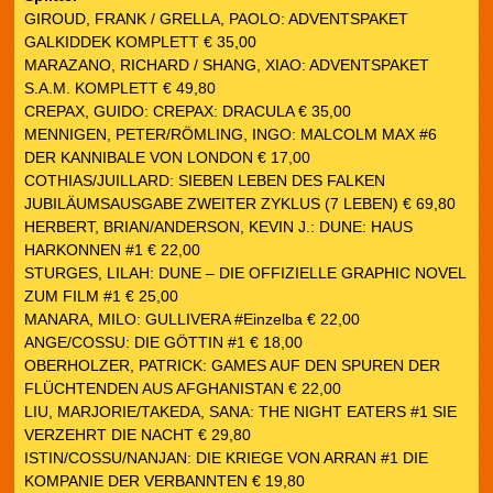
GIROUD, FRANK / GRELLA, PAOLO: ADVENTSPAKET
GALKIDDEK KOMPLETT € 35,00
MARAZANO, RICHARD / SHANG, XIAO: ADVENTSPAKET
S.A.M. KOMPLETT € 49,80
CREPAX, GUIDO: CREPAX: DRACULA € 35,00
MENNIGEN, PETER/RÖMLING, INGO: MALCOLM MAX #6
DER KANNIBALE VON LONDON € 17,00
COTHIAS/JUILLARD: SIEBEN LEBEN DES FALKEN
JUBILÄUMSAUSGABE ZWEITER ZYKLUS (7 LEBEN) € 69,80
HERBERT, BRIAN/ANDERSON, KEVIN J.: DUNE: HAUS
HARKONNEN #1 € 22,00
STURGES, LILAH: DUNE – DIE OFFIZIELLE GRAPHIC NOVEL
ZUM FILM #1 € 25,00
MANARA, MILO: GULLIVERA #Einzelba € 22,00
ANGE/COSSU: DIE GÖTTIN #1 € 18,00
OBERHOLZER, PATRICK: GAMES AUF DEN SPUREN DER
FLÜCHTENDEN AUS AFGHANISTAN € 22,00
LIU, MARJORIE/TAKEDA, SANA: THE NIGHT EATERS #1 SIE
VERZEHRT DIE NACHT € 29,80
ISTIN/COSSU/NANJAN: DIE KRIEGE VON ARRAN #1 DIE
KOMPANIE DER VERBANNTEN € 19,80