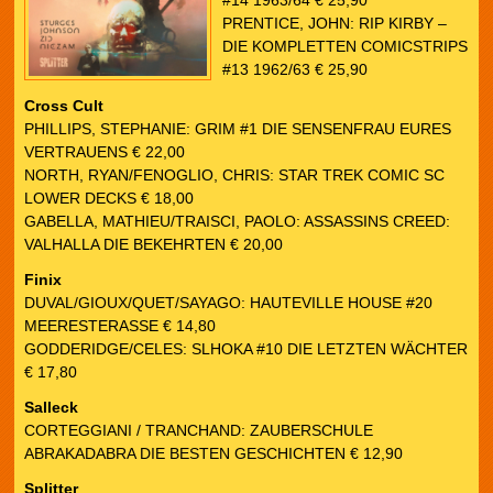
#14 1963/64 € 25,90
PRENTICE, JOHN: RIP KIRBY –
DIE KOMPLETTEN COMICSTRIPS
#13 1962/63 € 25,90
Cross Cult
PHILLIPS, STEPHANIE: GRIM #1 DIE SENSENFRAU EURES
VERTRAUENS € 22,00
NORTH, RYAN/FENOGLIO, CHRIS: STAR TREK COMIC SC
LOWER DECKS € 18,00
GABELLA, MATHIEU/TRAISCI, PAOLO: ASSASSINS CREED:
VALHALLA DIE BEKEHRTEN € 20,00
Finix
DUVAL/GIOUX/QUET/SAYAGO: HAUTEVILLE HOUSE #20
MEERESTERASSE € 14,80
GODDERIDGE/CELES: SLHOKA #10 DIE LETZTEN WÄCHTER
€ 17,80
Salleck
CORTEGGIANI / TRANCHAND: ZAUBERSCHULE
ABRAKADABRA DIE BESTEN GESCHICHTEN € 12,90
Splitter