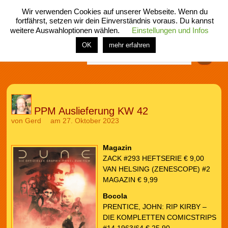
Wir verwenden Cookies auf unserer Webseite. Wenn du
fortfährst, setzen wir dein Einverständnis voraus. Du kannst
weitere Auswahloptionen wählen.
Einstellungen und Infos
menü
home
rubrik
buch
comic
spiel
fotos
shop
OK
mehr erfahren
Finden
PPM Auslieferung KW 42
von
Gerd
am 27. Oktober 2023
Magazin
ZACK #293 HEFTSERIE € 9,00
VAN HELSING (ZENESCOPE) #2
MAGAZIN € 9,99
Bocola
PRENTICE, JOHN: RIP KIRBY –
DIE KOMPLETTEN COMICSTRIPS