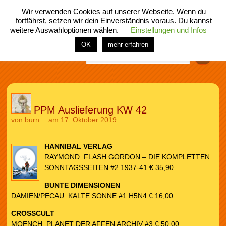
Wir verwenden Cookies auf unserer Webseite. Wenn du
fortfährst, setzen wir dein Einverständnis voraus. Du kannst
weitere Auswahloptionen wählen.
Einstellungen und Infos
menü
home
rubrik
buch
comic
spiel
fotos
shop
OK
mehr erfahren
Finden
PPM Auslieferung KW 42
von
burn
am 17. Oktober 2019
HANNIBAL VERLAG
RAYMOND: FLASH GORDON – DIE KOMPLETTEN
SONNTAGSSEITEN #2 1937-41 € 35,90
BUNTE DIMENSIONEN
DAMIEN/PECAU: KALTE SONNE #1 H5N4 € 16,00
CROSSCULT
MOENCH: PLANET DER AFFEN ARCHIV #3 € 50,00