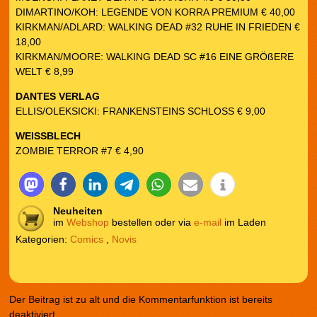
DIMARTINO/KOH: LEGENDE VON KORRA PREMIUM € 40,00
KIRKMAN/ADLARD: WALKING DEAD #32 RUHE IN FRIEDEN €
18,00
KIRKMAN/MOORE: WALKING DEAD SC #16 EINE GRÖßERE
WELT € 8,99
DANTES VERLAG
ELLIS/OLEKSICKI: FRANKENSTEINS SCHLOSS € 9,00
WEISSBLECH
ZOMBIE TERROR #7 € 4,90
Neuheiten
im
Webshop
bestellen oder via
e-mail
im Laden
Kategorien:
Comics
,
Novis
Der Beitrag ist zu alt und die Kommentarfunktion ist bereits
deaktiviert.