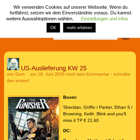
Wir verwenden Cookies auf unserer Webseite. Wenn du
fortfährst, setzen wir dein Einverständnis voraus. Du kannst
weitere Auswahloptionen wählen.
Einstellungen und Infos
menü
home
rubrik
buch
comic
spiel
fotos
shop
OK
mehr erfahren
Finden
US-Auslieferung KW 25
von
Dom
am 18. Juni 2026
noch kein Kommentar - schreibe
den ersten!
Boom:
Sheridan, Griffin / Parker, Ethan S /
Browning, Keith: Blink and you’ll
miss it TP € 21,60
DC: