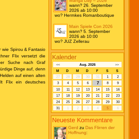
Manga Day – 2026
wann? 26. September
2026 ab 10:00
wo? Hermkes Romanboutique
Main Spiele Con 2026
wann? 5. September
2026 ab 10:00
wo? JUZ Zellerau
r wie Spirou & Fantasio
hner Flix versetzt die
Kalender
 der Suche nach Graf
<<
Aug. 2026
>>
ürdige Dinge auf, denn
M
D
M
D
F
S
S
Helden auf einen alten
27
28
29
30
31
1
2
t Flix ein deutsches
7
3
4
5
6
8
9
10
11
12
13
14
15
16
17
18
19
20
21
22
23
24
25
26
27
28
29
30
31
1
2
3
4
5
6
Neueste Kommentare
Gerd
zu
Das Flirren der
Hoffnung
: