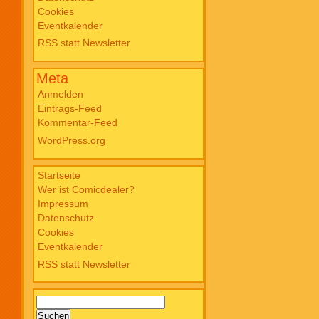
Cookies
Blade PB #3 Of Blackened Blood €
Eventkalender
18,00
RSS statt Newsletter
Meta
Anmelden
Eintrags-Feed
Kommentar-Feed
WordPress.org
Startseite
Wer ist Comicdealer?
Impressum
Datenschutz
Cookies
Eventkalender
RSS statt Newsletter
Suchen
nach: