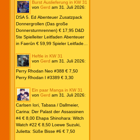
Burst Auslieferung in KW 31
Frank: Der Pandora-Zyklus PB #1
von
Gerd
am
31. Juli 2026
:
Die Reise nach Pandora € 16,00
Corey, James: The Captive’s War
DSA 5. Ed Abenteuer Zusatzpack
HC #2 Der Glaube der Bestien €
Donnergrollen (Das große
24,00 Loewe: Suzuki, Julietta: Süße
Donnersturmrennen) € 17,95 D&D
Bisse #6 € 7,50
5te Spielleiter Leitfaden Abenteuer
in Faerûn € 59,99 Spieler Leitfaden
Helden von Faerûn € 49,99
Heftle in KW 31
von
Gerd
am
31. Juli 2026
:
Perry Rhodan Neo #388 € 7,50
Perry Rhodan I #3389 € 3,30
Ein paar Manga in KW 31
von
Gerd
am
31. Juli 2026
:
Carlsen Iori, Tabasa / Dallmeier,
Carina: Der Palast der Assassinen
#4 € 8,00 Ehapa Shinohara: Witch
Watch #22 € 8,50 Loewe Suzuki,
Julietta: Süße Bisse #6 € 7,50