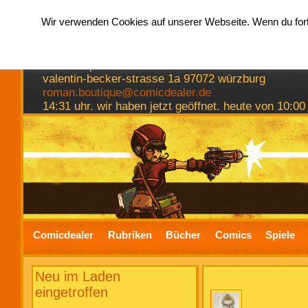
Wir verwenden Cookies auf unserer Webseite. Wenn du fortf
hermkes romanboutique
comics spiele bücher
valentin-becker-strasse 1a 97072 würzburg
roman.boutique@comicdealer.de
14:31 uhr. wir haben jetzt geöffnet. heute von 10:00
Comicdealer
Rubriken
Bücher
Comics
Spiele
Neu im Laden
eingetroffen