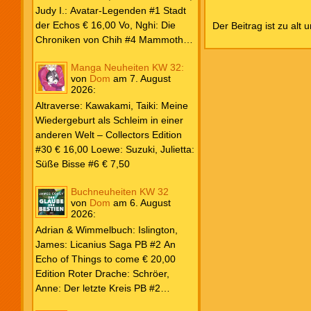
Weiß & Blut #8 … und Gedärme €
Judy I.: Avatar-Legenden #1 Stadt
26,00 Buscema, Sal / Dematteis, J.
der Echos € 16,00 Vo, Nghi: Die
Der Beitrag ist zu alt 
M.: Spektakuläre Spider-Man – Die
Chroniken von Chih #4 Mammoths
Collection € 149,00 Avengers 2024
at the Gates € 15,00 Edition Roter
Manga Neuheiten KW 32:
#31 € 5,99 Spider-Man 2025 #9
Drache: Schröer, Anne: Der letzte
von
Dom
am
7. August
Angriff der Aliens € 7,99
Kreis PB #2 Erwachen € 18,00
2026
:
Grace O`Malley: Ciseau, Karolyn:
Altraverse: Kawakami, Taiki: Meine
Dragonblood Academy HC #2 …to
Wiedergeburt als Schleim in einer
kill a Monster € 25,00 Heyne: Bähr,
anderen Welt – Collectors Edition
Emily: Tainted Vows – Gods of New
#30 € 16,00 Loewe: Suzuki, Julietta:
Olympia PB € 17,00 Kim, Sophie:
Süße Bisse #6 € 7,50
Fate’s Thread-Reihe PB #2 Der Gott
und der Geist € 17,00 Vonnegut,
Buchneuheiten KW 32
Kurt: Katzenwiege PB € 17,00
von
Dom
am
6. August
2026
:
Corey, James: The Captive’s War
HC #2 Der Glaube der Bestien €
Adrian & Wimmelbuch: Islington,
24,00 Piper: Yang, Neon: Die letzte
James: Licanius Saga PB #2 An
Tochter der Drachen PB € 18,00
Echo of Things to come € 20,00
Edition Roter Drache: Schröer,
Anne: Der letzte Kreis PB #2
Erwachen € 18,00 Heyne: Herbert,