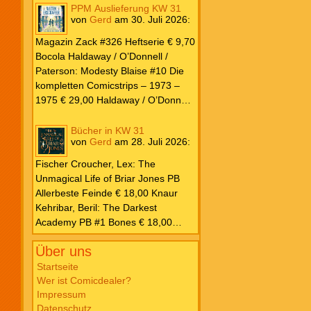
PPM Auslieferung KW 31
von
Gerd
am
30. Juli 2026
:
Magazin Zack #326 Heftserie € 9,70
Bocola Haldaway / O’Donnell /
Paterson: Modesty Blaise #10 Die
kompletten Comicstrips – 1973 –
1975 € 29,00 Haldaway / O’Donnell
/ Paterson: Modesty Blaise #9 Die
kompletten Comicstrips – 1972 –
Bücher in KW 31
von
Gerd
am
28. Juli 2026
:
1973 € 29,00 Knesebeck Hendrix,
John: Die Weltenerschaffer Die
Fischer Croucher, Lex: The
fantastische Freundschaft von C.S.
Unmagical Life of Briar Jones PB
Lewis & J.R.R. Tolkien € 30,00
Allerbeste Feinde € 18,00 Knaur
Weissblech Luba Wolfsschwanz #22
Kehribar, Beril: The Darkest
€ 4,90 Horror Schocker #81 € 4,90
Academy PB #1 Bones € 18,00
Lübbe Odette, Tessonja: Fair Isle
Über uns
Trilogie PB #3 To Spark a Fae War €
18,00 Bramble Hardcover Priest: Lie
Startseite
Wer ist Comicdealer?
Huo Jiao Chou HC #1 Drowning
Impressum
Sorrows in Raging Fire € 25,00
Datenschutz
Carlsen Davon, Isla: Blackened