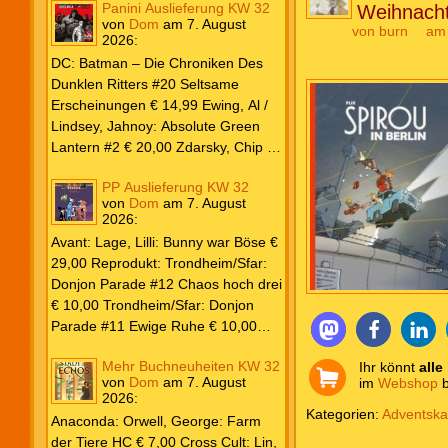
Panini Auslieferung KW 32
Weihnacht
von
Dom
am
7. August
von
burn
am
2026
:
DC: Batman – Die Chroniken Des
Dunklen Ritters #20 Seltsame
Erscheinungen € 14,99 Ewing, Al /
Lindsey, Jahnoy: Absolute Green
Lantern #2 € 20,00 Zdarsky, Chip /
Camuncoli, Guiseppe: Batman 2025
PP Auslieferung KW 32
Paperback #4 € 35,00 Watters, Dan;
von
Dom
am
7. August
Soy, Dexter: Nightwing 2024 #7 €
2026
:
20,00 Aaron, Jason / Sandoval,
Avant: Lage, Lilli: Bunny war Böse €
Rafa: Absolute Superman #5 € 9,99
29,00 Reprodukt: Trondheim/Sfar:
Marvel: Marvel Origins Collection
Donjon Parade #12 Chaos hoch drei
HC #74 Daredevil 7 € 14,99 Ewing,
€ 10,00 Trondheim/Sfar: Donjon
Al / Gomez, Carlos: Venom (2025)
Parade #11 Ewige Ruhe € 10,00
#3 € 20,00 Andrews, Kaare /
Larcenet, Manu: Alltägliche Kampf
Guggenheim, Marc: Spider-Man &
Mehr Buchneuheiten KW 32
Ihr könnt
alle
Neuedition € 35,00 Zauberstern
Wolverine #3 € 9,99 North, Ryan /
von
Dom
am
7. August
im
Webshop
b
Comics: Ben’s Bande #4 Aug 2026
2026
:
Carratu, Vincenzo: Hulk macht alles
€ 7,99 Phantom #10 Spezial € 7,99
Kategorien:
Adventska
kaputt! € 16,00 Ewing, Al / Walker,
Anaconda: Orwell, George: Farm
Kevin / Various: Marvel – Schwarz
der Tiere HC € 7,00 Cross Cult: Lin,