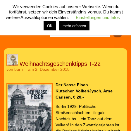
Wir verwenden Cookies auf unserer Webseite. Wenn du
fortfährst, setzen wir dein Einverständnis voraus. Du kannst
weitere Auswahloptionen wählen.
Einstellungen und Infos
menü
home
rubrik
buch
comic
spiel
fotos
shop
OK
mehr erfahren
Finden
Weihnachtsgeschenktipps T-22
von
burn
am 2. Dezember 2018
Der Nasse Fisch
Kutscher, Volker/Jysch, Arne
Carlsen, € 20,-
Berlin 1929: Politische
Straßenschlachten, illegale
Nachtclubs – ein Tanz auf dem
Vulkan! In den Zwanzigerjahren ist