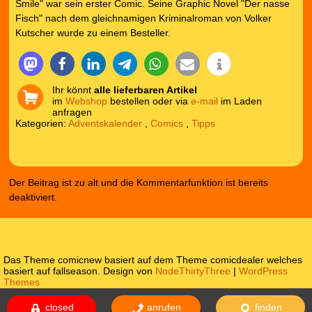
Smile" war sein erster Comic. Seine Graphic Novel "Der nasse
Fisch" nach dem gleichnamigen Kriminalroman von Volker
Kutscher wurde zu einem Besteller.
Ihr könnt
alle lieferbaren Artikel
im
Webshop
bestellen oder via
e-mail
im Laden
anfragen
Kategorien:
Adventskalender
,
Comics
,
Tipps
Der Beitrag ist zu alt und die Kommentarfunktion ist bereits
deaktiviert.
Das Theme comicnew basiert auf dem Theme comicdealer welches
basiert auf fallseason. Design von
NodeThirtyThree
|
WordPress
Themes
Impressum
Datenschutzerklärung
closed
anrufen
finden