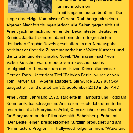
die Berliner Kriminalpolizei weltweit
für ihre modernen
Ermittlungsmethoden berühmt. Der
junge ehrgeizige Kommissar Gereon Rath bringt mit seinen
eigenen Nachforschungen jedoch alle Seiten gegen sich auf.
Arne Jysch hat nicht nur einen der bekanntesten deutschen
Krimis adaptiert, sondern damit eine der erfolgreichsten
deutschen Graphic Novels geschaffen. In der Neuausgabe
berichtet er über die Zusammenarbeit mir Volker Kutscher und
die Entstehung der Graphic Novel. "Der nasse Fisch" von
Volker Kutscher war der erste von inzwischen sechs
erfolgreichen Romanen um den fiktiven Kriminalkommisar
Gereon Rath. Unter dem Titel "Babylon Berlin" wurde er von
Tom Tykwer als TV-Serie adaptiert. Sie wurde 2017 auf Sky
ausgestrahlt und startet am 30. September 2018 in der ARD.
Arne Jysch, Jahrgang 1973, studierte in Hamburg und Potsdam
Kommunikationsdesign und Animation. Heute lebt er in Berlin
und arbeitet als Storyboard Artist, Comiczeichner und Dozent
für Storyboard an der Filmuniversität Babelsberg. Er hat mit
"Der Beste" einen preisgekrönten Kurzfilm produziert und am
"Filmmasters Program" in Hollywood teilgenommen. "Wave and