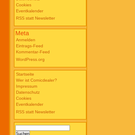
Cookies
Blade PB #3 Of Blackened Blood €
Eventkalender
18,00
RSS statt Newsletter
Meta
Anmelden
Eintrags-Feed
Kommentar-Feed
WordPress.org
Startseite
Wer ist Comicdealer?
Impressum
Datenschutz
Cookies
Eventkalender
RSS statt Newsletter
Suchen
nach: