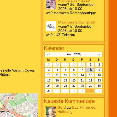
Manga Day – 2026
wann? 26. September
2026 ab 10:00
wo? Hermkes Romanboutique
Main Spiele Con 2026
wann? 5. September
2026 ab 10:00
wo? JUZ Zellerau
Kalender
<<
Aug. 2026
>>
M
D
M
D
F
S
S
27
28
29
30
31
1
2
8
zielle Variant Cover.
3
4
5
6
7
9
itters
10
11
12
13
14
15
16
17
18
19
20
21
22
23
24
25
26
27
28
29
30
31
1
2
3
4
5
6
Neueste Kommentare
Gerd
zu
Das Flirren der
Hoffnung
: