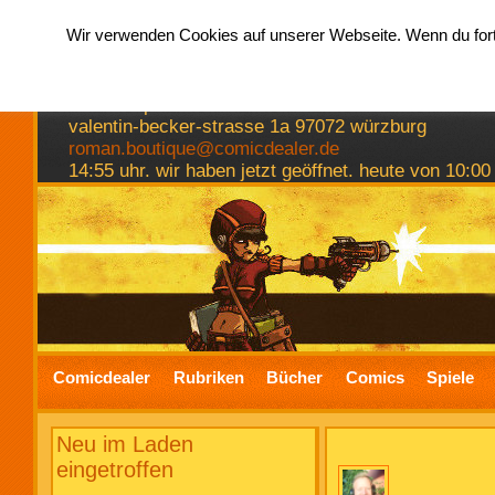
Wir verwenden Cookies auf unserer Webseite. Wenn du fortf
hermkes romanboutique
comics spiele bücher
valentin-becker-strasse 1a 97072 würzburg
roman.boutique@comicdealer.de
14:55 uhr. wir haben jetzt geöffnet. heute von 10:00
Comicdealer
Rubriken
Bücher
Comics
Spiele
Neu im Laden
eingetroffen