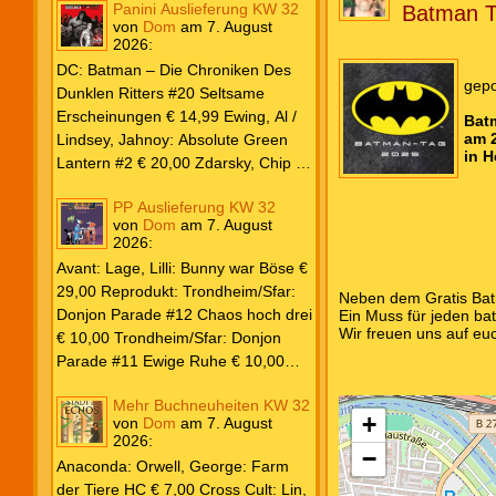
Panini Auslieferung KW 32
Batman T
von
Dom
am
7. August
2026
:
DC: Batman – Die Chroniken Des
gepo
Dunklen Ritters #20 Seltsame
Erscheinungen € 14,99 Ewing, Al /
Bat
am 
Lindsey, Jahnoy: Absolute Green
in 
Lantern #2 € 20,00 Zdarsky, Chip /
Camuncoli, Guiseppe: Batman 2025
PP Auslieferung KW 32
Paperback #4 € 35,00 Watters, Dan;
von
Dom
am
7. August
Soy, Dexter: Nightwing 2024 #7 €
2026
:
20,00 Aaron, Jason / Sandoval,
Avant: Lage, Lilli: Bunny war Böse €
Rafa: Absolute Superman #5 € 9,99
29,00 Reprodukt: Trondheim/Sfar:
Neben dem Gratis Batm
Marvel: Marvel Origins Collection
Donjon Parade #12 Chaos hoch drei
Ein Muss für jeden ba
HC #74 Daredevil 7 € 14,99 Ewing,
Wir freuen uns auf eu
€ 10,00 Trondheim/Sfar: Donjon
Al / Gomez, Carlos: Venom (2025)
Parade #11 Ewige Ruhe € 10,00
#3 € 20,00 Andrews, Kaare /
Larcenet, Manu: Alltägliche Kampf
Guggenheim, Marc: Spider-Man &
Mehr Buchneuheiten KW 32
Neuedition € 35,00 Zauberstern
Wolverine #3 € 9,99 North, Ryan /
+
von
Dom
am
7. August
Comics: Ben’s Bande #4 Aug 2026
2026
:
Carratu, Vincenzo: Hulk macht alles
€ 7,99 Phantom #10 Spezial € 7,99
−
kaputt! € 16,00 Ewing, Al / Walker,
Anaconda: Orwell, George: Farm
Kevin / Various: Marvel – Schwarz
der Tiere HC € 7,00 Cross Cult: Lin,