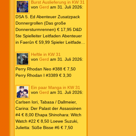
Burst Auslieferung in KW 31
Frank: Der Pandora-Zyklus PB #1
von
Gerd
am
31. Juli 2026
:
Die Reise nach Pandora € 16,00
Corey, James: The Captive’s War
DSA 5. Ed Abenteuer Zusatzpack
HC #2 Der Glaube der Bestien €
Donnergrollen (Das große
24,00 Loewe: Suzuki, Julietta: Süße
Donnersturmrennen) € 17,95 D&D
Bisse #6 € 7,50
5te Spielleiter Leitfaden Abenteuer
in Faerûn € 59,99 Spieler Leitfaden
Helden von Faerûn € 49,99
Heftle in KW 31
von
Gerd
am
31. Juli 2026
:
Perry Rhodan Neo #388 € 7,50
Perry Rhodan I #3389 € 3,30
Ein paar Manga in KW 31
von
Gerd
am
31. Juli 2026
:
Carlsen Iori, Tabasa / Dallmeier,
Carina: Der Palast der Assassinen
#4 € 8,00 Ehapa Shinohara: Witch
Watch #22 € 8,50 Loewe Suzuki,
Julietta: Süße Bisse #6 € 7,50