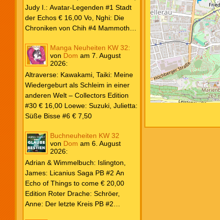
Weiß & Blut #8 … und Gedärme €
Judy I.: Avatar-Legenden #1 Stadt
26,00 Buscema, Sal / Dematteis, J.
der Echos € 16,00 Vo, Nghi: Die
M.: Spektakuläre Spider-Man – Die
Chroniken von Chih #4 Mammoths
Collection € 149,00 Avengers 2024
at the Gates € 15,00 Edition Roter
Manga Neuheiten KW 32:
#31 € 5,99 Spider-Man 2025 #9
Drache: Schröer, Anne: Der letzte
von
Dom
am
7. August
Angriff der Aliens € 7,99
Kreis PB #2 Erwachen € 18,00
2026
:
Grace O`Malley: Ciseau, Karolyn:
Altraverse: Kawakami, Taiki: Meine
Dragonblood Academy HC #2 …to
Wiedergeburt als Schleim in einer
kill a Monster € 25,00 Heyne: Bähr,
anderen Welt – Collectors Edition
Emily: Tainted Vows – Gods of New
#30 € 16,00 Loewe: Suzuki, Julietta:
Olympia PB € 17,00 Kim, Sophie:
Süße Bisse #6 € 7,50
Fate’s Thread-Reihe PB #2 Der Gott
und der Geist € 17,00 Vonnegut,
Buchneuheiten KW 32
Kurt: Katzenwiege PB € 17,00
von
Dom
am
6. August
2026
:
Corey, James: The Captive’s War
HC #2 Der Glaube der Bestien €
Adrian & Wimmelbuch: Islington,
24,00 Piper: Yang, Neon: Die letzte
James: Licanius Saga PB #2 An
Tochter der Drachen PB € 18,00
Echo of Things to come € 20,00
Edition Roter Drache: Schröer,
Anne: Der letzte Kreis PB #2
Erwachen € 18,00 Heyne: Herbert,