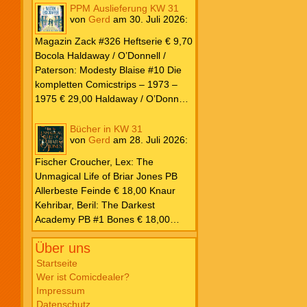
PPM Auslieferung KW 31
von
Gerd
am
30. Juli 2026
:
Magazin Zack #326 Heftserie € 9,70
Bocola Haldaway / O’Donnell /
Paterson: Modesty Blaise #10 Die
kompletten Comicstrips – 1973 –
1975 € 29,00 Haldaway / O’Donnell
/ Paterson: Modesty Blaise #9 Die
kompletten Comicstrips – 1972 –
Bücher in KW 31
von
Gerd
am
28. Juli 2026
:
1973 € 29,00 Knesebeck Hendrix,
John: Die Weltenerschaffer Die
Fischer Croucher, Lex: The
fantastische Freundschaft von C.S.
Unmagical Life of Briar Jones PB
Lewis & J.R.R. Tolkien € 30,00
Allerbeste Feinde € 18,00 Knaur
Weissblech Luba Wolfsschwanz #22
Kehribar, Beril: The Darkest
€ 4,90 Horror Schocker #81 € 4,90
Academy PB #1 Bones € 18,00
Lübbe Odette, Tessonja: Fair Isle
Über uns
Trilogie PB #3 To Spark a Fae War €
18,00 Bramble Hardcover Priest: Lie
Startseite
Wer ist Comicdealer?
Huo Jiao Chou HC #1 Drowning
Impressum
Sorrows in Raging Fire € 25,00
Datenschutz
Carlsen Davon, Isla: Blackened