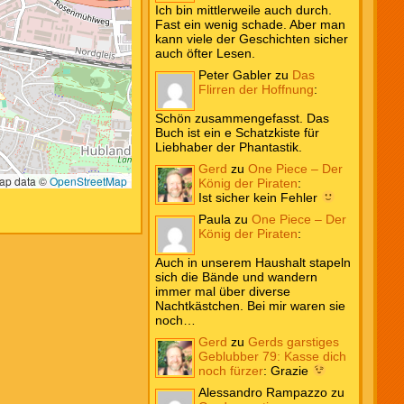
Ich bin mittlerweile auch durch.
Fast ein wenig schade. Aber man
kann viele der Geschichten sicher
auch öfter Lesen.
Peter Gabler
zu
Das
Flirren der Hoffnung
:
Schön zusammengefasst. Das
Buch ist ein e Schatzkiste für
Liebhaber der Phantastik.
Gerd
zu
One Piece – Der
p data ©
OpenStreetMap
König der Piraten
:
Ist sicher kein Fehler
Paula
zu
One Piece – Der
König der Piraten
:
Auch in unserem Haushalt stapeln
sich die Bände und wandern
immer mal über diverse
Nachtkästchen. Bei mir waren sie
noch…
Gerd
zu
Gerds garstiges
Geblubber 79: Kasse dich
noch fürzer
:
Grazie
Alessandro Rampazzo
zu