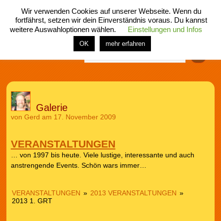
Wir verwenden Cookies auf unserer Webseite. Wenn du
fortfährst, setzen wir dein Einverständnis voraus. Du kannst
weitere Auswahloptionen wählen.
Einstellungen und Infos
menü
home
rubrik
buch
comic
spiel
fotos
shop
OK
mehr erfahren
Finden
Galerie
von
Gerd
am 17. November 2009
VERANSTALTUNGEN
… von 1997 bis heute. Viele lustige, interessante und auch
anstrengende Events. Schön wars immer…
VERANSTALTUNGEN
»
2013 VERANSTALTUNGEN
»
2013 1. GRT