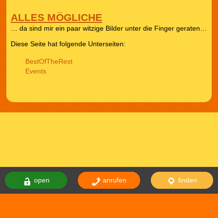
ALLES MÖGLICHE
… da sind mir ein paar witzige Bilder unter die Finger geraten…
Diese Seite hat folgende Unterseiten:
BestOfTheRest
Events
open
anrufen
finden
Das Theme comicnew basiert auf dem Theme comicdealer welches