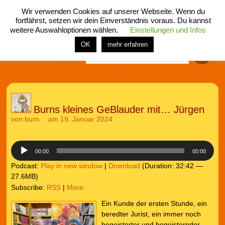
Wir verwenden Cookies auf unserer Webseite. Wenn du
fortfährst, setzen wir dein Einverständnis voraus. Du kannst
weitere Auswahloptionen wählen.
Einstellungen und Infos
menü
home
rubrik
buch
comic
spiel
fotos
shop
OK
mehr erfahren
Finden
Burns kleines GeBlauder mit… Jürgen
von
burn
am 19. Januar 2024
Audio-
Player
00:00
00:00
Podcast:
Play in new window
|
Download
(Duration: 32:42 —
27.6MB)
Subscribe:
RSS
|
More
Ein Kunde der ersten Stunde, ein
beredter Jurist, ein immer noch
begeisterter und begeisternder