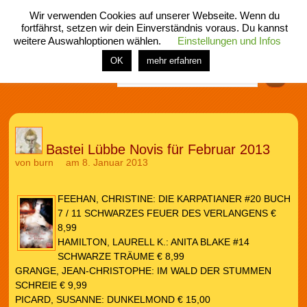
Wir verwenden Cookies auf unserer Webseite. Wenn du
fortfährst, setzen wir dein Einverständnis voraus. Du kannst
weitere Auswahloptionen wählen.
Einstellungen und Infos
menü
home
rubrik
buch
comic
spiel
fotos
shop
OK
mehr erfahren
Finden
Bastei Lübbe Novis für Februar 2013
von
burn
am 8. Januar 2013
FEEHAN, CHRISTINE: DIE KARPATIANER #20 BUCH
7 / 11 SCHWARZES FEUER DES VERLANGENS €
8,99
HAMILTON, LAURELL K.: ANITA BLAKE #14
SCHWARZE TRÄUME € 8,99
GRANGE, JEAN-CHRISTOPHE: IM WALD DER STUMMEN
SCHREIE € 9,99
PICARD, SUSANNE: DUNKELMOND € 15,00