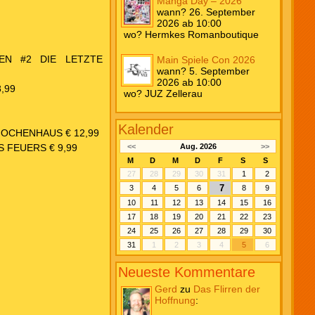
Manga Day – 2026
wann? 26. September
2026 ab 10:00
wo? Hermkes Romanboutique
EN #2 DIE LETZTE
Main Spiele Con 2026
wann? 5. September
2026 ab 10:00
,99
wo? JUZ Zellerau
Kalender
NOCHENHAUS € 12,99
 FEUERS € 9,99
<<
Aug. 2026
>>
M
D
M
D
F
S
S
27
28
29
30
31
1
2
7
3
4
5
6
8
9
10
11
12
13
14
15
16
17
18
19
20
21
22
23
24
25
26
27
28
29
30
31
1
2
3
4
5
6
Neueste Kommentare
Gerd
zu
Das Flirren der
Hoffnung
: