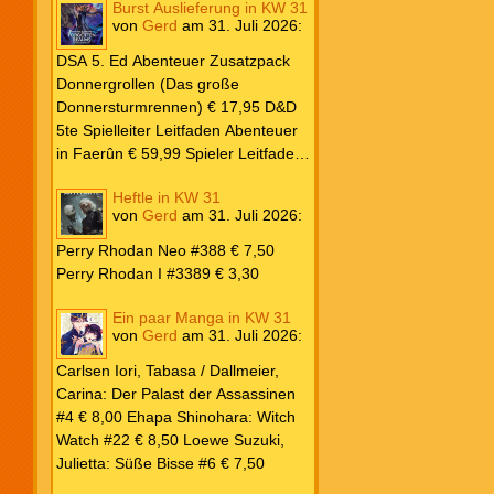
Burst Auslieferung in KW 31
Frank: Der Pandora-Zyklus PB #1
von
Gerd
am
31. Juli 2026
:
Die Reise nach Pandora € 16,00
Corey, James: The Captive’s War
DSA 5. Ed Abenteuer Zusatzpack
HC #2 Der Glaube der Bestien €
Donnergrollen (Das große
24,00 Loewe: Suzuki, Julietta: Süße
Donnersturmrennen) € 17,95 D&D
Bisse #6 € 7,50
5te Spielleiter Leitfaden Abenteuer
in Faerûn € 59,99 Spieler Leitfaden
Helden von Faerûn € 49,99
Heftle in KW 31
von
Gerd
am
31. Juli 2026
:
Perry Rhodan Neo #388 € 7,50
Perry Rhodan I #3389 € 3,30
Ein paar Manga in KW 31
von
Gerd
am
31. Juli 2026
:
Carlsen Iori, Tabasa / Dallmeier,
Carina: Der Palast der Assassinen
#4 € 8,00 Ehapa Shinohara: Witch
Watch #22 € 8,50 Loewe Suzuki,
Julietta: Süße Bisse #6 € 7,50