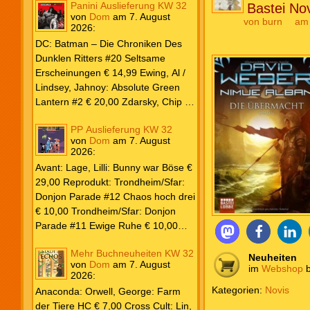
Panini Auslieferung KW 32
Bastei Nov
von
Dom
am
7. August
von
burn
am 
2026
:
DC: Batman – Die Chroniken Des
Dunklen Ritters #20 Seltsame
Erscheinungen € 14,99 Ewing, Al /
Lindsey, Jahnoy: Absolute Green
Lantern #2 € 20,00 Zdarsky, Chip /
Camuncoli, Guiseppe: Batman 2025
PP Auslieferung KW 32
Paperback #4 € 35,00 Watters, Dan;
von
Dom
am
7. August
Soy, Dexter: Nightwing 2024 #7 €
2026
:
20,00 Aaron, Jason / Sandoval,
Avant: Lage, Lilli: Bunny war Böse €
Rafa: Absolute Superman #5 € 9,99
29,00 Reprodukt: Trondheim/Sfar:
Marvel: Marvel Origins Collection
Donjon Parade #12 Chaos hoch drei
HC #74 Daredevil 7 € 14,99 Ewing,
€ 10,00 Trondheim/Sfar: Donjon
Al / Gomez, Carlos: Venom (2025)
Parade #11 Ewige Ruhe € 10,00
#3 € 20,00 Andrews, Kaare /
Larcenet, Manu: Alltägliche Kampf
Guggenheim, Marc: Spider-Man &
Mehr Buchneuheiten KW 32
Neuedition € 35,00 Zauberstern
Neuheiten
Wolverine #3 € 9,99 North, Ryan /
von
Dom
am
7. August
im
Webshop
b
Comics: Ben’s Bande #4 Aug 2026
2026
:
Carratu, Vincenzo: Hulk macht alles
€ 7,99 Phantom #10 Spezial € 7,99
Kategorien:
Novis
kaputt! € 16,00 Ewing, Al / Walker,
Anaconda: Orwell, George: Farm
Kevin / Various: Marvel – Schwarz
der Tiere HC € 7,00 Cross Cult: Lin,