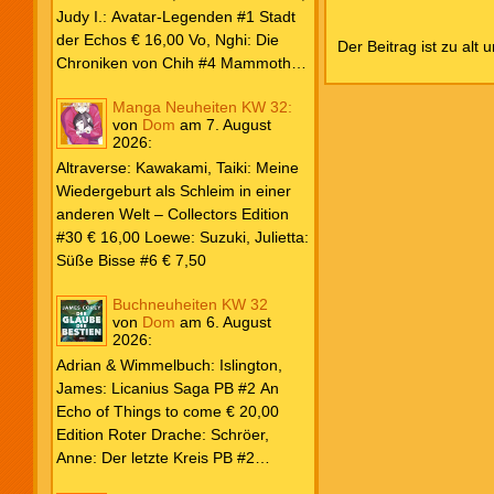
Weiß & Blut #8 … und Gedärme €
Judy I.: Avatar-Legenden #1 Stadt
26,00 Buscema, Sal / Dematteis, J.
der Echos € 16,00 Vo, Nghi: Die
Der Beitrag ist zu alt 
M.: Spektakuläre Spider-Man – Die
Chroniken von Chih #4 Mammoths
Collection € 149,00 Avengers 2024
at the Gates € 15,00 Edition Roter
Manga Neuheiten KW 32:
#31 € 5,99 Spider-Man 2025 #9
Drache: Schröer, Anne: Der letzte
von
Dom
am
7. August
Angriff der Aliens € 7,99
Kreis PB #2 Erwachen € 18,00
2026
:
Grace O`Malley: Ciseau, Karolyn:
Altraverse: Kawakami, Taiki: Meine
Dragonblood Academy HC #2 …to
Wiedergeburt als Schleim in einer
kill a Monster € 25,00 Heyne: Bähr,
anderen Welt – Collectors Edition
Emily: Tainted Vows – Gods of New
#30 € 16,00 Loewe: Suzuki, Julietta:
Olympia PB € 17,00 Kim, Sophie:
Süße Bisse #6 € 7,50
Fate’s Thread-Reihe PB #2 Der Gott
und der Geist € 17,00 Vonnegut,
Buchneuheiten KW 32
Kurt: Katzenwiege PB € 17,00
von
Dom
am
6. August
2026
:
Corey, James: The Captive’s War
HC #2 Der Glaube der Bestien €
Adrian & Wimmelbuch: Islington,
24,00 Piper: Yang, Neon: Die letzte
James: Licanius Saga PB #2 An
Tochter der Drachen PB € 18,00
Echo of Things to come € 20,00
Edition Roter Drache: Schröer,
Anne: Der letzte Kreis PB #2
Erwachen € 18,00 Heyne: Herbert,