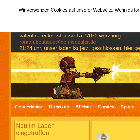
Wir verwenden Cookies auf unserer Webseite. Wenn du fortf
hermkes romanboutique
comics spiele bücher
valentin-becker-strasse 1a 97072 würzburg
roman.boutique@comicdealer.de
21:24 uhr. unser laden ist jetzt geschlossen. hier 
Comicdealer
Rubriken
Bücher
Comics
Spiele
Neu im Laden
eingetroffen