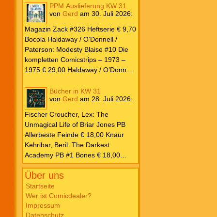
PPM Auslieferung KW 31
von
Gerd
am
30. Juli 2026
:
Magazin Zack #326 Heftserie € 9,70
Bocola Haldaway / O’Donnell /
Paterson: Modesty Blaise #10 Die
kompletten Comicstrips – 1973 –
1975 € 29,00 Haldaway / O’Donnell
/ Paterson: Modesty Blaise #9 Die
kompletten Comicstrips – 1972 –
Bücher in KW 31
von
Gerd
am
28. Juli 2026
:
1973 € 29,00 Knesebeck Hendrix,
John: Die Weltenerschaffer Die
Fischer Croucher, Lex: The
fantastische Freundschaft von C.S.
Unmagical Life of Briar Jones PB
Lewis & J.R.R. Tolkien € 30,00
Allerbeste Feinde € 18,00 Knaur
Weissblech Luba Wolfsschwanz #22
Kehribar, Beril: The Darkest
€ 4,90 Horror Schocker #81 € 4,90
Academy PB #1 Bones € 18,00
Lübbe Odette, Tessonja: Fair Isle
Über uns
Trilogie PB #3 To Spark a Fae War €
18,00 Bramble Hardcover Priest: Lie
Startseite
Wer ist Comicdealer?
Huo Jiao Chou HC #1 Drowning
Impressum
Sorrows in Raging Fire € 25,00
Datenschutz
Carlsen Davon, Isla: Blackened