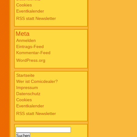
Cookies
Blade PB #3 Of Blackened Blood €
Eventkalender
18,00
RSS statt Newsletter
Meta
Anmelden
Eintrags-Feed
Kommentar-Feed
WordPress.org
Startseite
Wer ist Comicdealer?
Impressum
Datenschutz
Cookies
Eventkalender
RSS statt Newsletter
Suchen
nach: