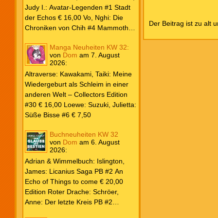
Weiß & Blut #8 … und Gedärme €
Judy I.: Avatar-Legenden #1 Stadt
26,00 Buscema, Sal / Dematteis, J.
der Echos € 16,00 Vo, Nghi: Die
Der Beitrag ist zu alt 
M.: Spektakuläre Spider-Man – Die
Chroniken von Chih #4 Mammoths
Collection € 149,00 Avengers 2024
at the Gates € 15,00 Edition Roter
Manga Neuheiten KW 32:
#31 € 5,99 Spider-Man 2025 #9
Drache: Schröer, Anne: Der letzte
von
Dom
am
7. August
Angriff der Aliens € 7,99
Kreis PB #2 Erwachen € 18,00
2026
:
Grace O`Malley: Ciseau, Karolyn:
Altraverse: Kawakami, Taiki: Meine
Dragonblood Academy HC #2 …to
Wiedergeburt als Schleim in einer
kill a Monster € 25,00 Heyne: Bähr,
anderen Welt – Collectors Edition
Emily: Tainted Vows – Gods of New
#30 € 16,00 Loewe: Suzuki, Julietta:
Olympia PB € 17,00 Kim, Sophie:
Süße Bisse #6 € 7,50
Fate’s Thread-Reihe PB #2 Der Gott
und der Geist € 17,00 Vonnegut,
Buchneuheiten KW 32
Kurt: Katzenwiege PB € 17,00
von
Dom
am
6. August
2026
:
Corey, James: The Captive’s War
HC #2 Der Glaube der Bestien €
Adrian & Wimmelbuch: Islington,
24,00 Piper: Yang, Neon: Die letzte
James: Licanius Saga PB #2 An
Tochter der Drachen PB € 18,00
Echo of Things to come € 20,00
Edition Roter Drache: Schröer,
Anne: Der letzte Kreis PB #2
Erwachen € 18,00 Heyne: Herbert,