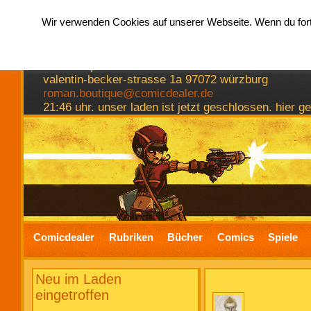
Wir verwenden Cookies auf unserer Webseite. Wenn du fortf
hermkes romanboutique
comics spiele bücher
valentin-becker-strasse 1a 97072 würzburg
roman.boutique@comicdealer.de
21:46 uhr. unser laden ist jetzt geschlossen. hier 
Comicdealer
Rubriken
Bücher
Comics
Spiele
Neu im Laden
eingetroffen