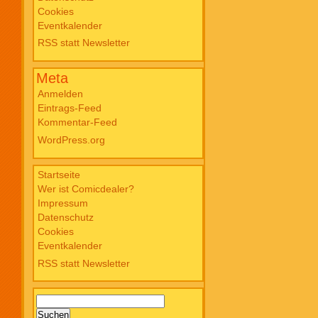
Cookies
Blade PB #3 Of Blackened Blood €
Eventkalender
18,00
RSS statt Newsletter
Meta
Anmelden
Eintrags-Feed
Kommentar-Feed
WordPress.org
Startseite
Wer ist Comicdealer?
Impressum
Datenschutz
Cookies
Eventkalender
RSS statt Newsletter
Suchen
nach: