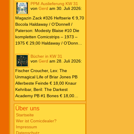
PPM Auslieferung KW 31
von
Gerd
am
30. Juli 2026
:
Magazin Zack #326 Heftserie € 9,70
Bocola Haldaway / O’Donnell /
Paterson: Modesty Blaise #10 Die
kompletten Comicstrips – 1973 –
1975 € 29,00 Haldaway / O’Donnell
/ Paterson: Modesty Blaise #9 Die
kompletten Comicstrips – 1972 –
Bücher in KW 31
von
Gerd
am
28. Juli 2026
:
1973 € 29,00 Knesebeck Hendrix,
John: Die Weltenerschaffer Die
Fischer Croucher, Lex: The
fantastische Freundschaft von C.S.
Unmagical Life of Briar Jones PB
Lewis & J.R.R. Tolkien € 30,00
Allerbeste Feinde € 18,00 Knaur
Weissblech Luba Wolfsschwanz #22
Kehribar, Beril: The Darkest
€ 4,90 Horror Schocker #81 € 4,90
Academy PB #1 Bones € 18,00
Lübbe Odette, Tessonja: Fair Isle
Über uns
Trilogie PB #3 To Spark a Fae War €
18,00 Bramble Hardcover Priest: Lie
Startseite
Wer ist Comicdealer?
Huo Jiao Chou HC #1 Drowning
Impressum
Sorrows in Raging Fire € 25,00
Datenschutz
Carlsen Davon, Isla: Blackened