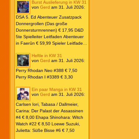
Burst Auslieferung in KW 31
Frank: Der Pandora-Zyklus PB #1
von
Gerd
am
31. Juli 2026
:
Die Reise nach Pandora € 16,00
Corey, James: The Captive’s War
DSA 5. Ed Abenteuer Zusatzpack
HC #2 Der Glaube der Bestien €
Donnergrollen (Das große
24,00 Loewe: Suzuki, Julietta: Süße
Donnersturmrennen) € 17,95 D&D
Bisse #6 € 7,50
5te Spielleiter Leitfaden Abenteuer
in Faerûn € 59,99 Spieler Leitfaden
Helden von Faerûn € 49,99
Heftle in KW 31
von
Gerd
am
31. Juli 2026
:
Perry Rhodan Neo #388 € 7,50
Perry Rhodan I #3389 € 3,30
Ein paar Manga in KW 31
von
Gerd
am
31. Juli 2026
:
Carlsen Iori, Tabasa / Dallmeier,
Carina: Der Palast der Assassinen
#4 € 8,00 Ehapa Shinohara: Witch
Watch #22 € 8,50 Loewe Suzuki,
Julietta: Süße Bisse #6 € 7,50