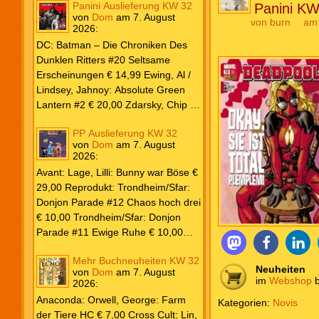
Panini Auslieferung KW 32
Panini KW
von
Dom
am
7. August
von
burn
am 
2026
:
DC: Batman – Die Chroniken Des
Dunklen Ritters #20 Seltsame
Erscheinungen € 14,99 Ewing, Al /
Lindsey, Jahnoy: Absolute Green
Lantern #2 € 20,00 Zdarsky, Chip /
Camuncoli, Guiseppe: Batman 2025
PP Auslieferung KW 32
Paperback #4 € 35,00 Watters, Dan;
von
Dom
am
7. August
Soy, Dexter: Nightwing 2024 #7 €
2026
:
20,00 Aaron, Jason / Sandoval,
Avant: Lage, Lilli: Bunny war Böse €
Rafa: Absolute Superman #5 € 9,99
29,00 Reprodukt: Trondheim/Sfar:
Marvel: Marvel Origins Collection
Donjon Parade #12 Chaos hoch drei
HC #74 Daredevil 7 € 14,99 Ewing,
€ 10,00 Trondheim/Sfar: Donjon
Al / Gomez, Carlos: Venom (2025)
Parade #11 Ewige Ruhe € 10,00
#3 € 20,00 Andrews, Kaare /
Larcenet, Manu: Alltägliche Kampf
Guggenheim, Marc: Spider-Man &
Mehr Buchneuheiten KW 32
Neuedition € 35,00 Zauberstern
Wolverine #3 € 9,99 North, Ryan /
Neuheiten
von
Dom
am
7. August
Comics: Ben’s Bande #4 Aug 2026
im
Webshop
b
2026
:
Carratu, Vincenzo: Hulk macht alles
€ 7,99 Phantom #10 Spezial € 7,99
kaputt! € 16,00 Ewing, Al / Walker,
Anaconda: Orwell, George: Farm
Kategorien:
Novis
Kevin / Various: Marvel – Schwarz
der Tiere HC € 7,00 Cross Cult: Lin,