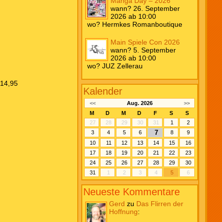
Manga Day – 2026
wann? 26. September
2026 ab 10:00
wo? Hermkes Romanboutique
Main Spiele Con 2026
wann? 5. September
2026 ab 10:00
wo? JUZ Zellerau
14,95
Kalender
<<
Aug. 2026
>>
M
D
M
D
F
S
S
27
28
29
30
31
1
2
7
3
4
5
6
8
9
10
11
12
13
14
15
16
17
18
19
20
21
22
23
24
25
26
27
28
29
30
31
1
2
3
4
5
6
Neueste Kommentare
Gerd
zu
Das Flirren der
Hoffnung
: