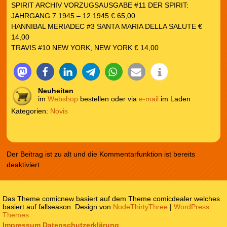
SPIRIT ARCHIV VORZUGSAUSGABE #11 DER SPIRIT:
JAHRGANG 7.1945 – 12.1945 € 65,00
HANNIBAL MERIADEC #3 SANTA MARIA DELLA SALUTE €
14,00
TRAVIS #10 NEW YORK, NEW YORK € 14,00
Neuheiten
im
Webshop
bestellen oder via
e-mail
im Laden
Kategorien:
Novis
Der Beitrag ist zu alt und die Kommentarfunktion ist bereits
deaktiviert.
Das Theme comicnew basiert auf dem Theme comicdealer welches
basiert auf fallseason. Design von
NodeThirtyThree
|
WordPress
Themes
Impressum
Datenschutzerklärung