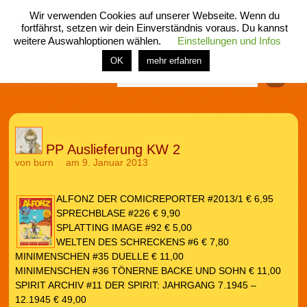
Wir verwenden Cookies auf unserer Webseite. Wenn du
fortfährst, setzen wir dein Einverständnis voraus. Du kannst
weitere Auswahloptionen wählen.
Einstellungen und Infos
menü
home
rubrik
buch
comic
spiel
fotos
shop
OK
mehr erfahren
Finden
PP Auslieferung KW 2
von
burn
am 9. Januar 2013
ALFONZ DER COMICREPORTER #2013/1 € 6,95
SPRECHBLASE #226 € 9,90
SPLATTING IMAGE #92 € 5,00
WELTEN DES SCHRECKENS #6 € 7,80
MINIMENSCHEN #35 DUELLE € 11,00
MINIMENSCHEN #36 TÖNERNE BACKE UND SOHN € 11,00
SPIRIT ARCHIV #11 DER SPIRIT: JAHRGANG 7.1945 –
12.1945 € 49,00