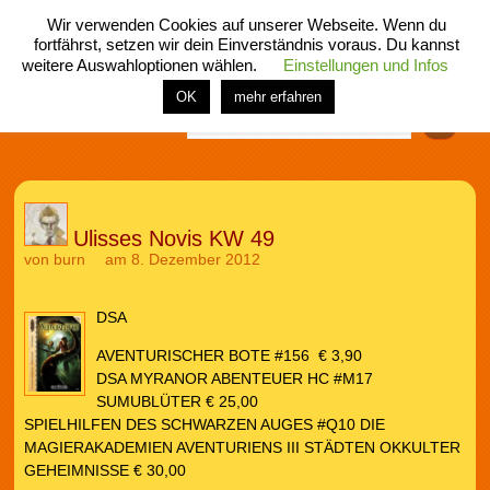
Wir verwenden Cookies auf unserer Webseite. Wenn du
fortfährst, setzen wir dein Einverständnis voraus. Du kannst
weitere Auswahloptionen wählen.
Einstellungen und Infos
menü
home
rubrik
buch
comic
spiel
fotos
shop
OK
mehr erfahren
Finden
Ulisses Novis KW 49
von
burn
am 8. Dezember 2012
DSA
AVENTURISCHER BOTE #156 € 3,90
DSA MYRANOR ABENTEUER HC #M17
SUMUBLÜTER € 25,00
SPIELHILFEN DES SCHWARZEN AUGES #Q10 DIE
MAGIERAKADEMIEN AVENTURIENS III STÄDTEN OKKULTER
GEHEIMNISSE € 30,00