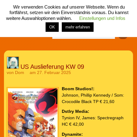
Wir verwenden Cookies auf unserer Webseite. Wenn du
fortfährst, setzen wir dein Einverständnis voraus. Du kannst
weitere Auswahloptionen wählen.
Einstellungen und Infos
menü
home
rubrik
buch
comic
spiel
fotos
shop
OK
mehr erfahren
Finden
US Auslieferung KW 09
von
Dom
am 27. Februar 2025
Boom Studios!:
Johnson, Phillip Kennedy / Som:
Crocodile Black TP € 21,60
Dstlry Media:
Tynion IV, James: Spectregraph
HC € 42,00
Dynamite: