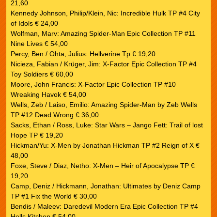
21,60
Kennedy Johnson, Philip/Klein, Nic: Incredible Hulk TP #4 City
of Idols € 24,00
Wolfman, Marv: Amazing Spider-Man Epic Collection TP #11
Nine Lives € 54,00
Percy, Ben / Ohta, Julius: Hellverine Tp € 19,20
Nicieza, Fabian / Krüger, Jim: X-Factor Epic Collection TP #4
Toy Soldiers € 60,00
Moore, John Francis: X-Factor Epic Collection TP #10
Wreaking Havok € 54,00
Wells, Zeb / Laiso, Emilio: Amazing Spider-Man by Zeb Wells
TP #12 Dead Wrong € 36,00
Sacks, Ethan / Ross, Luke: Star Wars – Jango Fett: Trail of lost
Hope TP € 19,20
Hickman/Yu: X-Men by Jonathan Hickman TP #2 Reign of X €
48,00
Foxe, Steve / Diaz, Netho: X-Men – Heir of Apocalypse TP €
19,20
Camp, Deniz / Hickmann, Jonathan: Ultimates by Deniz Camp
TP #1 Fix the World € 30,00
Bendis / Maleev: Daredevil Modern Era Epic Collection TP #4
Hells Kitchen € 54,00