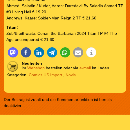
Ahmed, Saladin / Kuder, Aaron: Daredevil By Saladin Ahmed TP
#3 Living Hell € 19,20
Andrews, Kaare: Spider-Man Reign 2 TP € 21,60
Titan:
Zub/Braithwaite: Conan the Barbarian 2024 Titan TP #4 The
Age unconquered € 21,60
Neuheiten
im
Webshop
bestellen oder via
e-mail
im Laden
Kategorien:
Comics US Import
,
Novis
Der Beitrag ist zu alt und die Kommentarfunktion ist bereits
deaktiviert.