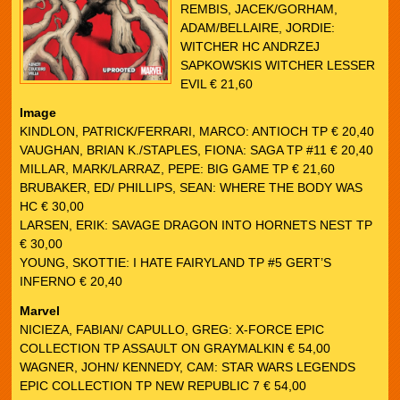
REMBIS, JACEK/GORHAM,
ADAM/BELLAIRE, JORDIE:
WITCHER HC ANDRZEJ
SAPKOWSKIS WITCHER LESSER
EVIL € 21,60
Image
KINDLON, PATRICK/FERRARI, MARCO: ANTIOCH TP € 20,40
VAUGHAN, BRIAN K./STAPLES, FIONA: SAGA TP #11 € 20,40
MILLAR, MARK/LARRAZ, PEPE: BIG GAME TP € 21,60
BRUBAKER, ED/ PHILLIPS, SEAN: WHERE THE BODY WAS
HC € 30,00
LARSEN, ERIK: SAVAGE DRAGON INTO HORNETS NEST TP
€ 30,00
YOUNG, SKOTTIE: I HATE FAIRYLAND TP #5 GERT’S
INFERNO € 20,40
Marvel
NICIEZA, FABIAN/ CAPULLO, GREG: X-FORCE EPIC
COLLECTION TP ASSAULT ON GRAYMALKIN € 54,00
WAGNER, JOHN/ KENNEDY, CAM: STAR WARS LEGENDS
EPIC COLLECTION TP NEW REPUBLIC 7 € 54,00