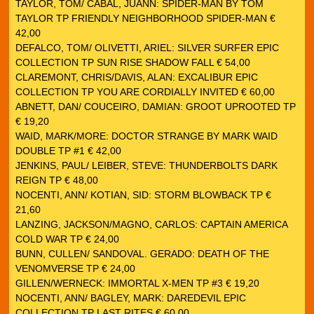
TAYLOR, TOM/ CABAL, JUANN: SPIDER-MAN BY TOM
TAYLOR TP FRIENDLY NEIGHBORHOOD SPIDER-MAN €
42,00
DEFALCO, TOM/ OLIVETTI, ARIEL: SILVER SURFER EPIC
COLLECTION TP SUN RISE SHADOW FALL € 54,00
CLAREMONT, CHRIS/DAVIS, ALAN: EXCALIBUR EPIC
COLLECTION TP YOU ARE CORDIALLY INVITED € 60,00
ABNETT, DAN/ COUCEIRO, DAMIAN: GROOT UPROOTED TP
€ 19,20
WAID, MARK/MORE: DOCTOR STRANGE BY MARK WAID
DOUBLE TP #1 € 42,00
JENKINS, PAUL/ LEIBER, STEVE: THUNDERBOLTS DARK
REIGN TP € 48,00
NOCENTI, ANN/ KOTIAN, SID: STORM BLOWBACK TP €
21,60
LANZING, JACKSON/MAGNO, CARLOS: CAPTAIN AMERICA
COLD WAR TP € 24,00
BUNN, CULLEN/ SANDOVAL. GERADO: DEATH OF THE
VENOMVERSE TP € 24,00
GILLEN/WERNECK: IMMORTAL X-MEN TP #3 € 19,20
NOCENTI, ANN/ BAGLEY, MARK: DAREDEVIL EPIC
COLLECTION TP LAST RITES € 60,00