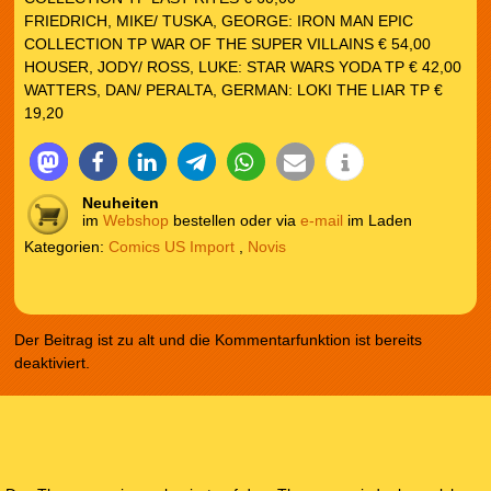
FRIEDRICH, MIKE/ TUSKA, GEORGE: IRON MAN EPIC
COLLECTION TP WAR OF THE SUPER VILLAINS € 54,00
HOUSER, JODY/ ROSS, LUKE: STAR WARS YODA TP € 42,00
WATTERS, DAN/ PERALTA, GERMAN: LOKI THE LIAR TP €
19,20
Neuheiten
im
Webshop
bestellen oder via
e-mail
im Laden
Kategorien:
Comics US Import
,
Novis
Der Beitrag ist zu alt und die Kommentarfunktion ist bereits
deaktiviert.