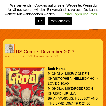
Wir verwenden Cookies auf unserer Webseite. Wenn du
fortfährst, setzen wir dein Einverständnis voraus. Du kannst
weitere Auswahloptionen wählen.
Einstellungen und Infos
menü
home
rubrik
buch
comic
spiel
fotos
shop
OK
mehr erfahren
Finden
US Comics Dezember 2023
von
burn
am 29. Dezember 2023
Dark Horse
MIGNOLA, MIKE/ GOLDEN,
CHRISTOPHER: HELLBOY HC IN
LOVE € 30,00
MIGNOLA, MIKE/ROBERSON,
CHRIS/CHURILLA,
BRIAN/VARIOUS: HELLBOY AND
THE BPRD 1957 TP € 24,00