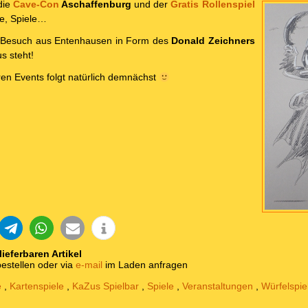
die
Cave-Con
Aschaffenburg
und der
Gratis Rollenspiel
ele, Spiele…
 Besuch aus Entenhausen in Form des
Donald Zeichners
s steht!
en Events folgt natürlich demnächst
 lieferbaren Artikel
estellen oder via
e-mail
im Laden anfragen
e
,
Kartenspiele
,
KaZus Spielbar
,
Spiele
,
Veranstaltungen
,
Würfelspie