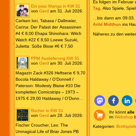
Es folgen im Februar 
Ein paar Manga in KW 31
Tag
. Also Spiele, Spi
von
Gerd
am
31. Juli 2026
:
…bis dann am 09.03.
Carlsen Iori, Tabasa / Dallmeier,
Arild Midthun
ins Hau
Carina: Der Palast der Assassinen
#4 € 8,00 Ehapa Shinohara: Witch
Näheres zu den weiter
Watch #22 € 8,50 Loewe Suzuki,
Julietta: Süße Bisse #6 € 7,50
PPM Auslieferung KW 31
von
Gerd
am
30. Juli 2026
:
Magazin Zack #326 Heftserie € 9,70
Bocola Haldaway / O’Donnell /
Paterson: Modesty Blaise #10 Die
kompletten Comicstrips – 1973 –
1975 € 29,00 Haldaway / O’Donnell
/ Paterson: Modesty Blaise #9 Die
Bücher in KW 31
kompletten Comicstrips – 1972 –
Ihr könnt
alle
von
Gerd
am
28. Juli 2026
:
im
Webshop
b
1973 € 29,00 Knesebeck Hendrix,
John: Die Weltenerschaffer Die
Fischer Croucher, Lex: The
Kategorien:
Brettspiel
fantastische Freundschaft von C.S.
Unmagical Life of Briar Jones PB