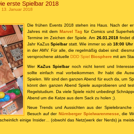
ie erste Spielbar 2018
 13. Januar 2018
Die frühen Events 2018 stehen ins Haus. Nach der e
Jahres mit dem
Marvel Tag
für Comics und Superhelde
Termine im Zeichen der Spiele. Am
26.01.2018
findet 
Jahr KaZus
Spielbar
statt. Wie immer so ab
18:00 Uhr
in der AMV. Für alle, die regelmäßig dabei sind: diesmal
versprochene aktuelle
DDD Spiel
Biosphere
mit am Star
Wer
KaZus Spielbar
noch nicht kennt und Interes
sollte einfach mal vorbeikommen. Ihr habt die Ausw
Spielen. Wir sind den ganzen Abend für euch da, um Spi
könnt den ganzen Abend Spiele ausprobieren und test
Regelstudium. Da viele Spiele nicht unbedingt Schnäpp
Abend um die Katze aus dem Sack zu holen ;).
Neue Trends und Aussichten aus der Spielebranche 
Besuch auf der
Nürnberger Spielwarenmesse
, die W
scheinlich einige Insider… (obwohl das Netz(werk der Nerds) ja meist