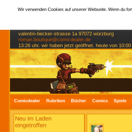
Wir verwenden Cookies auf unserer Webseite. Wenn du fortf
hermkes romanboutique
comics spiele bücher
valentin-becker-strasse 1a 97072 würzburg
roman.boutique@comicdealer.de
13:26 uhr. wir haben jetzt geöffnet. heute von 10:00
Comicdealer
Rubriken
Bücher
Comics
Spiele
Neu im Laden
eingetroffen