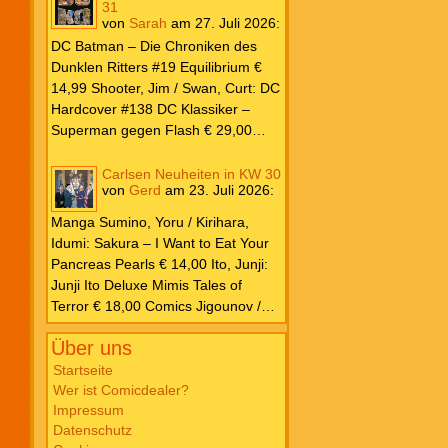
31
von
Sarah
am
27. Juli 2026
:
DC Batman – Die Chroniken des
Dunklen Ritters #19 Equilibrium €
14,99 Shooter, Jim / Swan, Curt: DC
Hardcover #138 DC Klassiker –
Superman gegen Flash € 29,00
Ilhan, Atagun / Wilson, G. Willow:
Poison Ivy #7 Kampf € 22,00
Carlsen Neuheiten in KW 30
von
Gerd
am
23. Juli 2026
:
Kennedy Johnson, Phillip /
Godlewski, Scott: Superman – Das
Manga Sumino, Yoru / Kirihara,
Buch von El € 20,00 Millar, Mark /
Idumi: Sakura – I Want to Eat Your
Porter, Howard: DC Must Have #12
Pancreas Pearls € 14,00 Ito, Junji:
Justice League – Der Turm zu Babel
Junji Ito Deluxe Mimis Tales of
€ 35,00 Snyder, Scott / Williams,
Terror € 18,00 Comics Jigounov /
Joshua / Fernandez, Javi: DC K.O.
Sente: Dreizehn XIII #30 So Help
#1 € 5,99 O’Neil, Dennis / Adams,
Über uns
Me God! € 12,00 Ibañez: Clever &
Neal: Batman Vintage Edition – Der
Smart Sonderband #29 Nimm das,
Startseite
Joker ist zurück! € 6,99 Justice
Wer ist Comicdealer?
Napoleon! € 12,00 Schulz: Peanuts
League Unlimited #10 € 5,99 Marvel
Impressum
für Kids #7 Kleine Decke, großes
Parker, Ethan S. / Bazaldua, Jan:
Datenschutz
Abenteuer € 16,00 Takano, Hisa:
Marvel Zombies 2026 – Splatter-