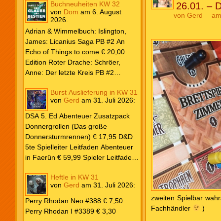
Buchneuheiten KW 32
26.01. – D
von
Dom
am
6. August
von
Gerd
am
2026
:
Adrian & Wimmelbuch: Islington,
James: Licanius Saga PB #2 An
Echo of Things to come € 20,00
Edition Roter Drache: Schröer,
Anne: Der letzte Kreis PB #2
Erwachen € 18,00 Heyne: Herbert,
Burst Auslieferung in KW 31
Frank: Der Pandora-Zyklus PB #1
von
Gerd
am
31. Juli 2026
:
Die Reise nach Pandora € 16,00
Corey, James: The Captive’s War
DSA 5. Ed Abenteuer Zusatzpack
HC #2 Der Glaube der Bestien €
Donnergrollen (Das große
24,00 Loewe: Suzuki, Julietta: Süße
Donnersturmrennen) € 17,95 D&D
Bisse #6 € 7,50
5te Spielleiter Leitfaden Abenteuer
in Faerûn € 59,99 Spieler Leitfaden
Helden von Faerûn € 49,99
Heftle in KW 31
von
Gerd
am
31. Juli 2026
:
zweiten Spielbar wahr
Perry Rhodan Neo #388 € 7,50
Fachhändler
)
Perry Rhodan I #3389 € 3,30