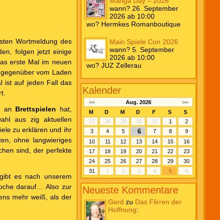
Manga Day – 2026
wann? 26. September
2026 ab 10:00
wo? Hermkes Romanboutique
rsten Wortmeldung des
Main Spiele Con 2026
wann? 5. September
n, folgen jetzt einige
2026 ab 10:00
das erste Mal im neuen
wo? JUZ Zellerau
gegenüber vom Laden
 ist auf jeden Fall das
Kalender
t.
<<
Aug. 2026
>>
se an
Brettspielen
hat,
M
D
M
D
F
S
S
ahl aus zig aktuellen
27
28
29
30
31
1
2
ele zu erklären und ihr
6
3
4
5
7
8
9
en, ohne langwieriges
10
11
12
13
14
15
16
chen sind, der perfekte
17
18
19
20
21
22
23
24
25
26
27
28
29
30
31
1
2
3
4
5
6
gibt es nach unserem
oche darauf… Also zur
Neueste Kommentare
ens mehr weiß, als der
Gerd
zu
Das Flirren der
Hoffnung
: