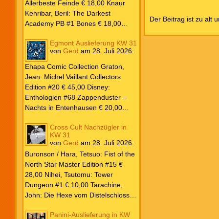
Lewis & J.R.R. Tolkien € 30,00
Allerbeste Feinde € 18,00 Knaur
Weissblech Luba Wolfsschwanz #22
Kehribar, Beril: The Darkest
Der Beitrag ist zu alt 
€ 4,90 Horror Schocker #81 € 4,90
Academy PB #1 Bones € 18,00
Lübbe Odette, Tessonja: Fair Isle
Egmont Auslieferung KW 31
Trilogie PB #3 To Spark a Fae War €
von
Gerd
am
28. Juli 2026
:
18,00 Bramble Hardcover Priest: Lie
Huo Jiao Chou HC #1 Drowning
Ehapa Comic Collection Graton,
Sorrows in Raging Fire € 25,00
Jean: Michel Vaillant Collectors
Carlsen Davon, Isla: Blackened
Edition #20 € 45,00 Disney:
Blade PB #3 Of Blackened Blood €
Enthologien #68 Zappenduster –
18,00
Nachts in Entenhausen € 20,00
Egmont Manga Inoue, Takehiko:
Cross Cult Nachzügler in
Vagabond Master Edition #12 €
KW 31
24,00 Inagaki / Murata: Eyeshield
von
Gerd
am
28. Juli 2026
:
21 #18-19 Doppelband € 17,00
Buronson / Hara, Tetsuo: Fist of the
Fujimoto: Chainsaw Man #22 € 8,50
North Star Master Edition #15 €
Aoyama: Detektiv Conan #108 €
28,00 Nihei, Tsutomu: Tower
8,00 Eichinger, Daniel: Oventroja
Dungeon #1 € 10,00 Tarachine,
(Fortsetzung von Jovantore) €
John: Die Hexe vom Distelschloss
22,00 Iwatobi: Herr Unsichtbar und
#3 € 10,00
seine zukünftige Frau #3 € 14,00
Panini-Auslieferung in KW