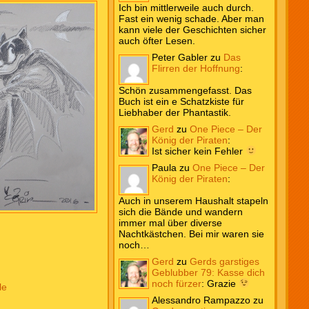
Ich bin mittlerweile auch durch.
Fast ein wenig schade. Aber man
kann viele der Geschichten sicher
auch öfter Lesen.
Peter Gabler
zu
Das
Flirren der Hoffnung
:
Schön zusammengefasst. Das
Buch ist ein e Schatzkiste für
Liebhaber der Phantastik.
Gerd
zu
One Piece – Der
König der Piraten
:
Ist sicher kein Fehler
Paula
zu
One Piece – Der
König der Piraten
:
Auch in unserem Haushalt stapeln
sich die Bände und wandern
immer mal über diverse
Nachtkästchen. Bei mir waren sie
noch…
Gerd
zu
Gerds garstiges
Geblubber 79: Kasse dich
noch fürzer
:
Grazie
le
Alessandro Rampazzo
zu