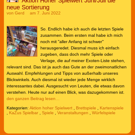
Aktion Hoher Spielwert Juni/Juli die
neue Sortierung
von
Gerd
am 7. Juni 2022
So. Endlich habe ich auch die letzten Spiele
zusammen. Beim ersten mal habe ich mich
noch mit "aller Anfang ist schwer"
herausgeredet. Diesmal muss ich einfach
zugeben, dass doch mehr Spiele oder
Verlage, die auf meiner Exoten-Liste stehen,
relevant sind. Das ist ja auch das Gute an der zweimonatlichen
Auswahl. Empfehlungen und Tipps von außerhalb unseres
Blickwinkels. Auch diesmal ist wieder jede Menge wirklich
interessantes dabei. Ausgesucht von Leuten, die etwas davon
verstehen. Heute nur auf einen Blick, was dazugekommen ist.
den ganzen Beitrag lesen…
Kategorien:
Aktion hoher Spielwert
,
Brettspiele
,
Kartenspiele
,
KaZus Spielbar
,
Spiele
,
Veranstaltungen
,
Würfelspiele