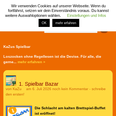
Wir verwenden Cookies auf unserer Webseite. Wenn du
fortfährst, setzen wir dein Einverständnis voraus. Du kannst
weitere Auswahloptionen wählen.
Einstellungen und Infos
menü
home
rubrik
buch
comic
spiel
fotos
shop
OK
mehr erfahren
Finden
KaZus Spielbar
Loszocken ohne Regellesen ist die Devise. Für alle, die
gerne...
mehr erfahren »
1. Spielbar Bazar
von
KaZu
am 6. Juli 2026
noch kein Kommentar - schreibe
den ersten!
Die Schlacht am kalten Brettspiel-Buffet
ist eröffnet!