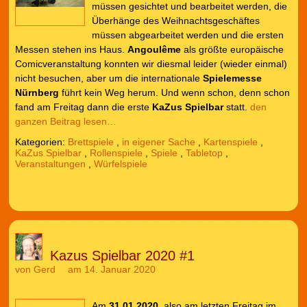
müssen gesichtet und bearbeitet werden, die
Überhänge des Weihnachtsgeschäftes
müssen abgearbeitet werden und die ersten
Messen stehen ins Haus.
Angoulême
als größte europäische
Comicveranstaltung konnten wir diesmal leider (wieder einmal)
nicht besuchen, aber um die internationale
Spielemesse
Nürnberg
führt kein Weg herum. Und wenn schon, denn schon
fand am Freitag dann die erste
KaZus Spielbar
statt.
den
ganzen Beitrag lesen…
Kategorien:
Brettspiele
,
in eigener Sache
,
Kartenspiele
,
KaZus Spielbar
,
Rollenspiele
,
Spiele
,
Tabletop
,
Veranstaltungen
,
Würfelspiele
Kazus Spielbar 2020 #1
von
Gerd
am 14. Januar 2020
Am
31.01.2020
, also am letzten Freitag im