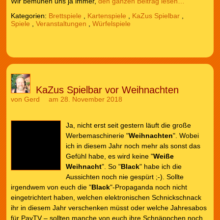
Wir bemühen uns ja immer,
den ganzen Beitrag lesen…
Kategorien:
Brettspiele
,
Kartenspiele
,
KaZus Spielbar
,
Spiele
,
Veranstaltungen
,
Würfelspiele
KaZus Spielbar vor Weihnachten
von
Gerd
am 28. November 2018
Ja, nicht erst seit gestern läuft die große
Werbemaschinerie "
Weihnachten
". Wobei
ich in diesem Jahr noch mehr als sonst das
Gefühl habe, es wird keine "
Weiße
Weihnacht
". So "
Black
" habe ich die
Aussichten noch nie gespürt ;-). Sollte
irgendwem von euch die "
Black
"-Propaganda noch nicht
eingetrichtert haben, welchen elektronischen Schnickschnack
ihr in diesem Jahr verschenken müsst oder welche Jahresabos
für PayTV – sollten manche von euch ihre Schnäppchen noch