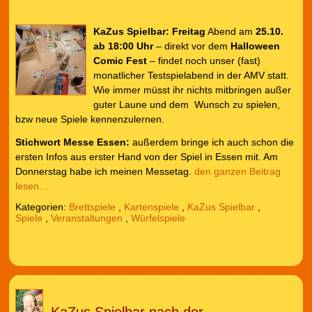
KaZus Spielbar:
Freitag
Abend am
25.10.
ab 18:00 Uhr
– direkt vor dem
Halloween
Comic Fest
– findet noch unser (fast)
monatlicher Testspielabend in der AMV statt.
Wie immer müsst ihr nichts mitbringen außer
guter Laune und dem Wunsch zu spielen,
bzw neue Spiele kennenzulernen.
Stichwort Messe Essen:
außerdem bringe ich auch schon die
ersten Infos aus erster Hand von der Spiel in Essen mit. Am
Donnerstag habe ich meinen Messetag.
den ganzen Beitrag
lesen…
Kategorien:
Brettspiele
,
Kartenspiele
,
KaZus Spielbar
,
Spiele
,
Veranstaltungen
,
Würfelspiele
KaZus Spielbar nach der