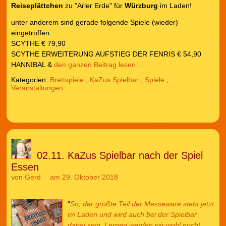
Reiseplättchen
zu "Arler Erde" für
Würzburg
im Laden!
unter anderem sind gerade folgende Spiele (wieder)
eingetroffen:
SCYTHE € 79,90
SCYTHE ERWEITERUNG AUFSTIEG DER FENRIS € 54,90
HANNIBAL &
den ganzen Beitrag lesen…
Kategorien:
Brettspiele
,
KaZus Spielbar
,
Spiele
,
Veranstaltungen
02.11. KaZus Spielbar nach der Spiel
Essen
von
Gerd
am 29. Oktober 2018
"
So, der größte Teil der Messeware steht jetzt
im Laden und wird auch bei der Spielbar
dabei sein. Lernen werden wir wohl nocht