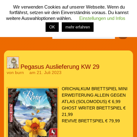
Wir verwenden Cookies auf unserer Webseite. Wenn du
fortfährst, setzen wir dein Einverständnis voraus. Du kannst
weitere Auswahloptionen wählen.
Einstellungen und Infos
menü
home
rubrik
buch
comic
spiel
fotos
shop
OK
mehr erfahren
Finden
Pegasus Auslieferung KW 29
von
burn
am 21. Juli 2023
ORICHALKUM BRETTSPIEL MINI
ERWEITERUNG ALLEIN GEGEN
ATLAS (SOLOMODUS) € 6,99
GHOST WRITER BRETTSPIEL €
21,99
REVIVE BRETTSPIEL € 79,99