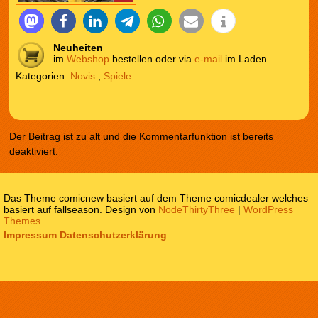
Neuheiten
im
Webshop
bestellen oder via
e-mail
im Laden
Kategorien:
Novis
,
Spiele
Der Beitrag ist zu alt und die Kommentarfunktion ist bereits
deaktiviert.
Das Theme comicnew basiert auf dem Theme comicdealer welches
basiert auf fallseason. Design von
NodeThirtyThree
|
WordPress
Themes
Impressum
Datenschutzerklärung