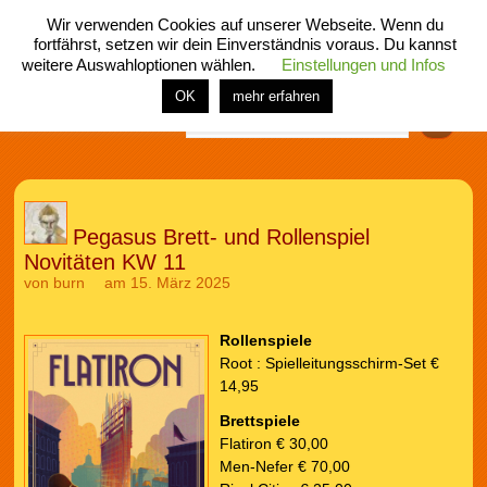
Wir verwenden Cookies auf unserer Webseite. Wenn du
fortfährst, setzen wir dein Einverständnis voraus. Du kannst
weitere Auswahloptionen wählen.
Einstellungen und Infos
menü
home
rubrik
buch
comic
spiel
fotos
shop
OK
mehr erfahren
Finden
Pegasus Brett- und Rollenspiel
Novitäten KW 11
von
burn
am 15. März 2025
Rollenspiele
Root : Spielleitungsschirm-Set €
14,95
Brettspiele
Flatiron € 30,00
Men-Nefer € 70,00