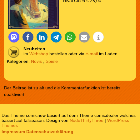
Rival Cities € 25,00
Neuheiten
im
Webshop
bestellen oder via
e-mail
im Laden
Kategorien:
Novis
,
Spiele
Der Beitrag ist zu alt und die Kommentarfunktion ist bereits
deaktiviert.
Das Theme comicnew basiert auf dem Theme comicdealer welches
basiert auf fallseason. Design von
NodeThirtyThree
|
WordPress
Themes
Impressum
Datenschutzerklärung