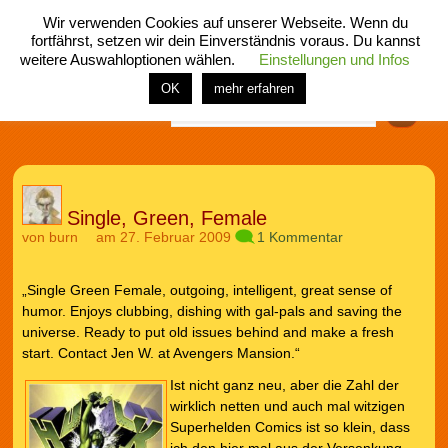
Wir verwenden Cookies auf unserer Webseite. Wenn du
fortfährst, setzen wir dein Einverständnis voraus. Du kannst
weitere Auswahloptionen wählen.
Einstellungen und Infos
menü
home
rubrik
buch
comic
spiel
fotos
shop
OK
mehr erfahren
Finden
Single, Green, Female
von
burn
am 27. Februar 2009
1 Kommentar
„Single Green Female, outgoing, intelligent, great sense of
humor. Enjoys clubbing, dishing with gal-pals and saving the
universe. Ready to put old issues behind and make a fresh
start. Contact Jen W. at Avengers Mansion.“
Ist nicht ganz neu, aber die Zahl der
wirklich netten und auch mal witzigen
Superhelden Comics ist so klein, dass