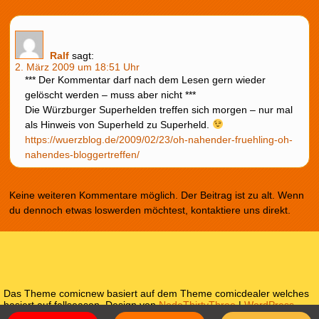
Ralf
sagt:
2. März 2009 um 18:51 Uhr
*** Der Kommentar darf nach dem Lesen gern wieder
gelöscht werden – muss aber nicht ***
Die Würzburger Superhelden treffen sich morgen – nur mal
als Hinweis von Superheld zu Superheld.
https://wuerzblog.de/2009/02/23/oh-nahender-fruehling-oh-
nahendes-bloggertreffen/
Keine weiteren Kommentare möglich. Der Beitrag ist zu alt. Wenn
du dennoch etwas loswerden möchtest, kontaktiere uns direkt.
Das Theme comicnew basiert auf dem Theme comicdealer welches
basiert auf fallseason. Design von
NodeThirtyThree
|
WordPress
Themes