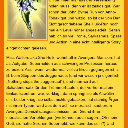
ich den hier mal aus der Versenkung
holen muss, denn er ist zeitlos gut. War
schon der John Byrne Run von Anno-
Tobak gut und witzig, so ist der von Dan
Slott geschriebene She Hulk-Run noch
mal ein Level höher angesiedelt. Selten
hab ich so viel Ironie, Sarkasmus, Spass
und Action in eine echt intelligente Story
eingeflochten gelesen.
Miss Walters aka She Hulk, wohnhaft in Avengers Mansion, hat
als Aufgabe, Superhelden aus schwierigen Prozessen heraus
zu boxen. Also, wenn wieder mal viel zu Bruch gegangen ist, z.
B. beim Stoppen des Juggernauts (und wir wissen ja eigentlich:
„Nothing stops the Juggernaut“), und man wird auf
Schadenersatz für den Trümmerhaufen, der vorher mal ein
Einkaufszentrum war, verklagt, dann springt sie als Anwältin
ein. Leider kriegt sie selbst nichts gebacken, hat ständig Ärger
mit ihren Typen, wird aus dem ach so moralisch sauberem
Avengers Domizil rausgeschmissen, auf Grund ihrer
moralischen Verfehlungen (wir können auch sagen: „Oh mein
Gott, sie hatte Sex, ein Superheld, wie kann das sein?) Und