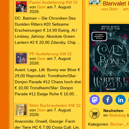
Panini Auslieferung KW 32
Blanvalet
von
Dom
am
7. August
von
Dom
am
2026
:
DC: Batman – Die Chroniken Des
Dunklen Ritters #20 Seltsame
Erscheinungen € 14,99 Ewing, Al /
Lindsey, Jahnoy: Absolute Green
Lantern #2 € 20,00 Zdarsky, Chip /
Camuncoli, Guiseppe: Batman 2025
PP Auslieferung KW 32
Paperback #4 € 35,00 Watters, Dan;
von
Dom
am
7. August
Soy, Dexter: Nightwing 2024 #7 €
2026
:
20,00 Aaron, Jason / Sandoval,
Avant: Lage, Lilli: Bunny war Böse €
Rafa: Absolute Superman #5 € 9,99
29,00 Reprodukt: Trondheim/Sfar:
Marvel: Marvel Origins Collection
Donjon Parade #12 Chaos hoch drei
HC #74 Daredevil 7 € 14,99 Ewing,
€ 10,00 Trondheim/Sfar: Donjon
Al / Gomez, Carlos: Venom (2025)
Parade #11 Ewige Ruhe € 10,00
#3 € 20,00 Andrews, Kaare /
Larcenet, Manu: Alltägliche Kampf
Guggenheim, Marc: Spider-Man &
Mehr Buchneuheiten KW 32
Neuedition € 35,00 Zauberstern
Wolverine #3 € 9,99 North, Ryan /
von
Dom
am
7. August
Neuheiten
Comics: Ben’s Bande #4 Aug 2026
2026
:
Carratu, Vincenzo: Hulk macht alles
im
Webshop
b
€ 7,99 Phantom #10 Spezial € 7,99
kaputt! € 16,00 Ewing, Al / Walker,
Anaconda: Orwell, George: Farm
Kategorien:
Bücher
,
F
Kevin / Various: Marvel – Schwarz
der Tiere HC € 7,00 Cross Cult: Lin,