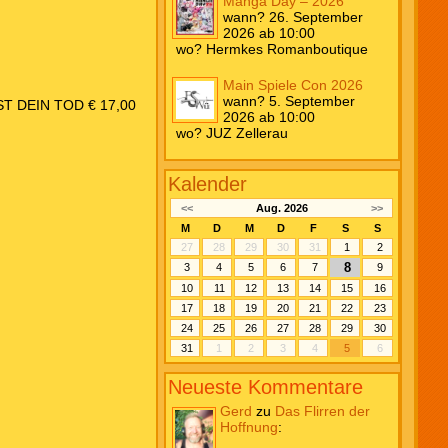
Manga Day – 2026
wann? 26. September
2026 ab 10:00
wo? Hermkes Romanboutique
Main Spiele Con 2026
wann? 5. September
T DEIN TOD € 17,00
2026 ab 10:00
wo? JUZ Zellerau
Kalender
<<
Aug. 2026
>>
M
D
M
D
F
S
S
27
28
29
30
31
1
2
8
3
4
5
6
7
9
10
11
12
13
14
15
16
17
18
19
20
21
22
23
24
25
26
27
28
29
30
31
1
2
3
4
5
6
Neueste Kommentare
Gerd
zu
Das Flirren der
Hoffnung
: