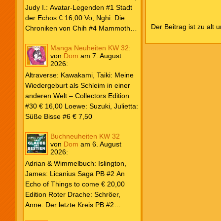
Weiß & Blut #8 … und Gedärme €
Judy I.: Avatar-Legenden #1 Stadt
26,00 Buscema, Sal / Dematteis, J.
der Echos € 16,00 Vo, Nghi: Die
Der Beitrag ist zu alt 
M.: Spektakuläre Spider-Man – Die
Chroniken von Chih #4 Mammoths
Collection € 149,00 Avengers 2024
at the Gates € 15,00 Edition Roter
Manga Neuheiten KW 32:
#31 € 5,99 Spider-Man 2025 #9
Drache: Schröer, Anne: Der letzte
von
Dom
am
7. August
Angriff der Aliens € 7,99
Kreis PB #2 Erwachen € 18,00
2026
:
Grace O`Malley: Ciseau, Karolyn:
Altraverse: Kawakami, Taiki: Meine
Dragonblood Academy HC #2 …to
Wiedergeburt als Schleim in einer
kill a Monster € 25,00 Heyne: Bähr,
anderen Welt – Collectors Edition
Emily: Tainted Vows – Gods of New
#30 € 16,00 Loewe: Suzuki, Julietta:
Olympia PB € 17,00 Kim, Sophie:
Süße Bisse #6 € 7,50
Fate’s Thread-Reihe PB #2 Der Gott
und der Geist € 17,00 Vonnegut,
Buchneuheiten KW 32
Kurt: Katzenwiege PB € 17,00
von
Dom
am
6. August
2026
:
Corey, James: The Captive’s War
HC #2 Der Glaube der Bestien €
Adrian & Wimmelbuch: Islington,
24,00 Piper: Yang, Neon: Die letzte
James: Licanius Saga PB #2 An
Tochter der Drachen PB € 18,00
Echo of Things to come € 20,00
Edition Roter Drache: Schröer,
Anne: Der letzte Kreis PB #2
Erwachen € 18,00 Heyne: Herbert,