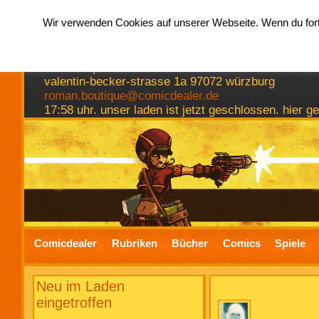
Wir verwenden Cookies auf unserer Webseite. Wenn du fortf
hermkes romanboutique
comics spiele bücher
valentin-becker-strasse 1a 97072 würzburg
roman.boutique@comicdealer.de
17:58 uhr. unser laden ist jetzt geschlossen. hier 
Comicdealer
Rubriken
Bücher
Comics
Spiele
Neu im Laden
eingetroffen