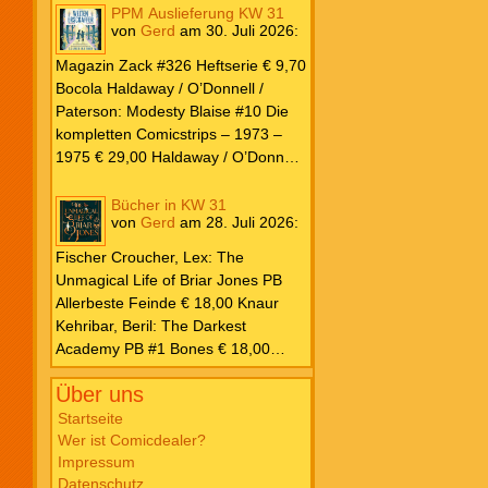
PPM Auslieferung KW 31
von
Gerd
am
30. Juli 2026
:
Magazin Zack #326 Heftserie € 9,70
Bocola Haldaway / O’Donnell /
Paterson: Modesty Blaise #10 Die
kompletten Comicstrips – 1973 –
1975 € 29,00 Haldaway / O’Donnell
/ Paterson: Modesty Blaise #9 Die
kompletten Comicstrips – 1972 –
Bücher in KW 31
von
Gerd
am
28. Juli 2026
:
1973 € 29,00 Knesebeck Hendrix,
John: Die Weltenerschaffer Die
Fischer Croucher, Lex: The
fantastische Freundschaft von C.S.
Unmagical Life of Briar Jones PB
Lewis & J.R.R. Tolkien € 30,00
Allerbeste Feinde € 18,00 Knaur
Weissblech Luba Wolfsschwanz #22
Kehribar, Beril: The Darkest
€ 4,90 Horror Schocker #81 € 4,90
Academy PB #1 Bones € 18,00
Lübbe Odette, Tessonja: Fair Isle
Über uns
Trilogie PB #3 To Spark a Fae War €
18,00 Bramble Hardcover Priest: Lie
Startseite
Wer ist Comicdealer?
Huo Jiao Chou HC #1 Drowning
Impressum
Sorrows in Raging Fire € 25,00
Datenschutz
Carlsen Davon, Isla: Blackened