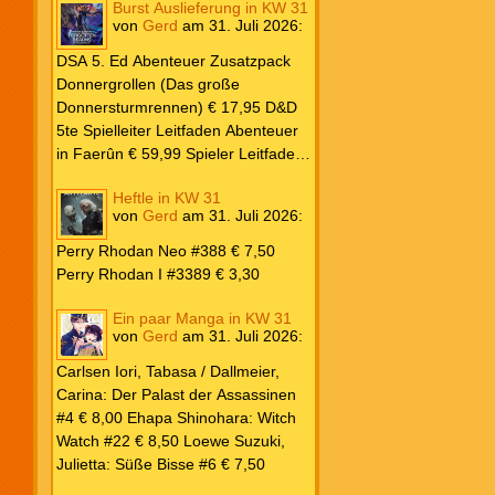
Burst Auslieferung in KW 31
Frank: Der Pandora-Zyklus PB #1
von
Gerd
am
31. Juli 2026
:
Die Reise nach Pandora € 16,00
Corey, James: The Captive’s War
DSA 5. Ed Abenteuer Zusatzpack
HC #2 Der Glaube der Bestien €
Donnergrollen (Das große
24,00 Loewe: Suzuki, Julietta: Süße
Donnersturmrennen) € 17,95 D&D
Bisse #6 € 7,50
5te Spielleiter Leitfaden Abenteuer
in Faerûn € 59,99 Spieler Leitfaden
Helden von Faerûn € 49,99
Heftle in KW 31
von
Gerd
am
31. Juli 2026
:
Perry Rhodan Neo #388 € 7,50
Perry Rhodan I #3389 € 3,30
Ein paar Manga in KW 31
von
Gerd
am
31. Juli 2026
:
Carlsen Iori, Tabasa / Dallmeier,
Carina: Der Palast der Assassinen
#4 € 8,00 Ehapa Shinohara: Witch
Watch #22 € 8,50 Loewe Suzuki,
Julietta: Süße Bisse #6 € 7,50