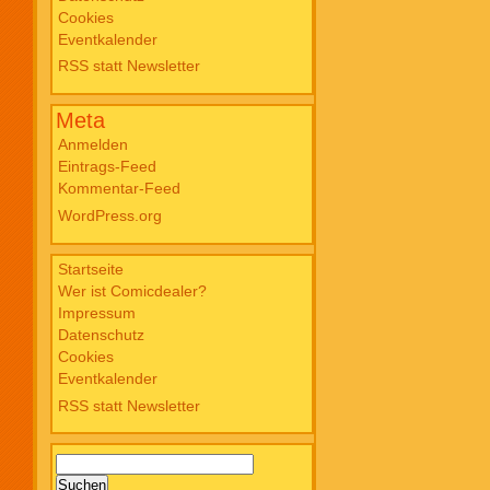
Cookies
Blade PB #3 Of Blackened Blood €
Eventkalender
18,00
RSS statt Newsletter
Meta
Anmelden
Eintrags-Feed
Kommentar-Feed
WordPress.org
Startseite
Wer ist Comicdealer?
Impressum
Datenschutz
Cookies
Eventkalender
RSS statt Newsletter
Suchen
nach: