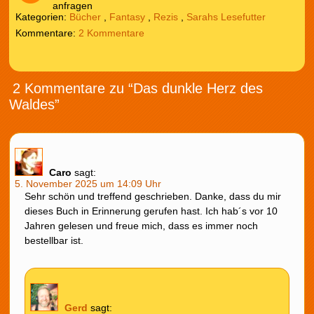
anfragen
Kategorien:
Bücher
,
Fantasy
,
Rezis
,
Sarahs Lesefutter
2 Kommentare
2 Kommentare zu “Das dunkle Herz des
Waldes”
Caro
sagt:
5. November 2025 um 14:09 Uhr
Sehr schön und treffend geschrieben. Danke, dass du mir
dieses Buch in Erinnerung gerufen hast. Ich hab´s vor 10
Jahren gelesen und freue mich, dass es immer noch
bestellbar ist.
Gerd
sagt: