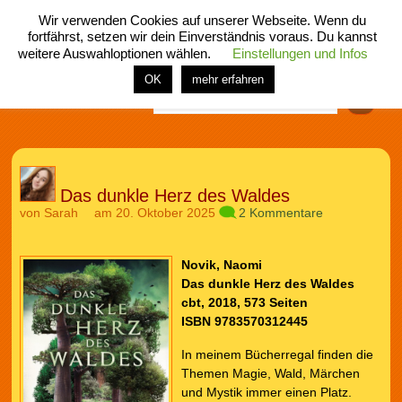
Wir verwenden Cookies auf unserer Webseite. Wenn du
fortfährst, setzen wir dein Einverständnis voraus. Du kannst
weitere Auswahloptionen wählen.
Einstellungen und Infos
menü
home
rubrik
buch
comic
spiel
fotos
shop
OK
mehr erfahren
Finden
Das dunkle Herz des Waldes
von
Sarah
am 20. Oktober 2025
2 Kommentare
Novik, Naomi
Das dunkle Herz des Waldes
cbt, 2018, 573 Seiten
ISBN 9783570312445
In meinem Bücherregal finden die
Themen Magie, Wald, Märchen
und Mystik immer einen Platz.