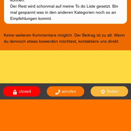
Der Rest wird schonmal auf meine To do Liste gesetzt. Bin
mal gespannt was in den anderen Kategorien noch so an
Empfehlungen kommt.
Keine weiteren Kommentare möglich. Der Beitrag ist zu alt. Wenn
du dennoch etwas loswerden möchtest, kontaktiere uns direkt.
closed
anrufen
finden
Das Theme comicnew basiert auf dem Theme comicdealer welches
basiert auf fallseason. Design von
NodeThirtyThree
|
WordPress
Themes