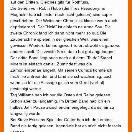
auf den Dritten. Gleiches gild für Rothfuss.
Die Serien von Robin Hobb (die ihres Pseudonyms
Megholm hab ich leider noch nicht gelesen) sind super
geschrieben. Die Weitseher Chronik ist klasse wenn auch
deprimierend. Der "Held" ist einfach ne arme Sau. Die
zweite Chronik fand ich dann nicht mehr so gut. Die
Zauberschiffe spielen in der gleichen Welt, was einen
gewissen Wiedererkennungswert liefert obwohl es ganz wo
anders spielt. Die zweite Serie dazu hat gut angefangen.
Der dritte Band liegt auch noch auf dem "To do" Stapel.
Moers ist einfach genial. Zumindest was die
Zamonienromae angeht. Mit seinen Comics konnte ich
mich nie anfreunden und fand sie schwachsinnig, auch
wenn ich für die Aussage gleich vom Gerd (verbal)
gesteinigt werde.
Tag Williams hab ich nur die Osten Ard Reihe gelesen.
Schön aber zu langatmig. Im Dritten Band hab ich ein
halbes Jahr Pause zwischendrin eingelegt, da es mir zu
langweilg wurde.
Bei Steve Ericsons Spiel der Götter hab ich den ersten
Band nie fertig gelesen. Irgendwie hat es mich nicht fesseln
können.