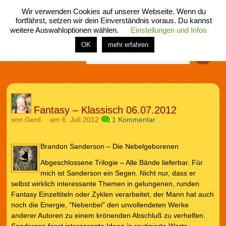
Wir verwenden Cookies auf unserer Webseite. Wenn du
fortfährst, setzen wir dein Einverständnis voraus. Du kannst
weitere Auswahloptionen wählen.
Einstellungen und Infos
menü
home
rubrik
buch
comic
spiel
fotos
shop
OK
mehr erfahren
Finden
Fantasy – Klassisch 06.07.2012
von
Gerd
am 6. Juli 2012
1 Kommentar
Brandon Sanderson – Die Nebelgeborenen
Abgeschlossene Trilogie – Alle Bände lieferbar. Für
mich ist Sanderson ein Segen. Nicht nur, dass er
selbst wirklich interessante Themen in gelungenen, runden
Fantasy Einzeltiteln oder Zyklen verarbeitet, der Mann hat auch
noch die Energie, "Nebenbei" den unvollendeten Werke
anderer Autoren zu einem krönenden Abschluß zu verhelfen.