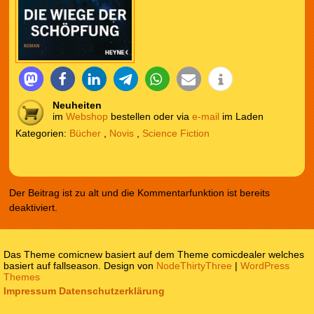
Neuheiten
im
Webshop
bestellen oder via
e-mail
im Laden
Kategorien:
Bücher
,
Novis
,
Science Fiction
Der Beitrag ist zu alt und die Kommentarfunktion ist bereits
deaktiviert.
Das Theme comicnew basiert auf dem Theme comicdealer welches
basiert auf fallseason. Design von
NodeThirtyThree
|
WordPress
Themes
Impressum
Datenschutzerklärung