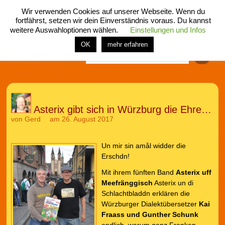
Wir verwenden Cookies auf unserer Webseite. Wenn du
fortfährst, setzen wir dein Einverständnis voraus. Du kannst
weitere Auswahloptionen wählen.
Einstellungen und Infos
menü
home
rubrik
buch
comic
spiel
fotos
shop
OK
mehr erfahren
Finden
Asterix gibt sich in Würzburg die Ehre…
von
Gerd
am 26. August 2017
Un mir sin amål widder die
Erschdn!
Mit ihrem fünften Band
Asterix uff
Meefränggisch
Asterix un di
Schlachtbladdn erklären die
Würzburger Dialektübersetzer
Kai
Fraass und Gunther Schunk