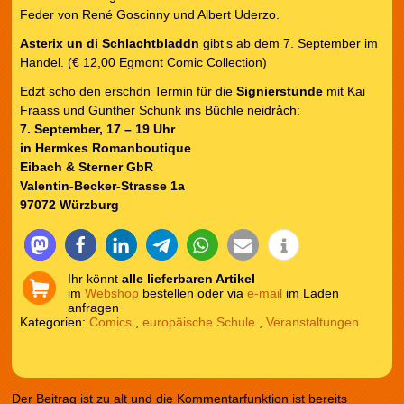
Feder von René Goscinny und Albert Uderzo.
Asterix un di Schlachtbladdn
gibt‘s ab dem 7. September im
Handel. (€ 12,00 Egmont Comic Collection)
Edzt scho den erschdn Termin für die
Signierstunde
mit Kai
Fraass und Gunther Schunk ins Büchle neidråch:
7. September, 17 – 19 Uhr
in Hermkes Romanboutique
Eibach & Sterner GbR
Valentin-Becker-Strasse 1a
97072 Würzburg
Ihr könnt
alle lieferbaren Artikel
im
Webshop
bestellen oder via
e-mail
im Laden
anfragen
Kategorien:
Comics
,
europäische Schule
,
Veranstaltungen
Der Beitrag ist zu alt und die Kommentarfunktion ist bereits