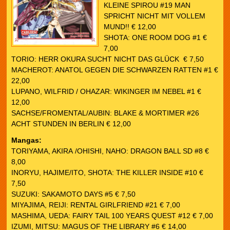
KLEINE SPIROU #19 MAN
SPRICHT NICHT MIT VOLLEM
MUND!! € 12,00
SHOTA: ONE ROOM DOG #1 €
7,00
TORIO: HERR OKURA SUCHT NICHT DAS GLÜCK € 7,50
MACHEROT: ANATOL GEGEN DIE SCHWARZEN RATTEN #1 €
22,00
LUPANO, WILFRID / OHAZAR: WIKINGER IM NEBEL #1 €
12,00
SACHSE/FROMENTAL/AUBIN: BLAKE & MORTIMER #26
ACHT STUNDEN IN BERLIN € 12,00
Mangas:
TORIYAMA, AKIRA /OHISHI, NAHO: DRAGON BALL SD #8 €
8,00
INORYU, HAJIME/ITO, SHOTA: THE KILLER INSIDE #10 €
7,50
SUZUKI: SAKAMOTO DAYS #5 € 7,50
MIYAJIMA, REIJI: RENTAL GIRLFRIEND #21 € 7,00
MASHIMA, UEDA: FAIRY TAIL 100 YEARS QUEST #12 € 7,00
IZUMI, MITSU: MAGUS OF THE LIBRARY #6 € 14,00