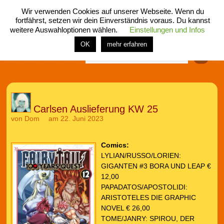
Wir verwenden Cookies auf unserer Webseite. Wenn du
fortfährst, setzen wir dein Einverständnis voraus. Du kannst
weitere Auswahloptionen wählen.
Einstellungen und Infos
menü
home
rubrik
buch
comic
spiel
fotos
shop
OK
mehr erfahren
Finden
Carlsen Auslieferung KW 25
von
Dom
am 22. Juni 2023
Comics:
LYLIAN/RUSSO/LORIEN:
GIGANTEN #3 BORA UND LEAP €
12,00
PAPADATOS/APOSTOLIDI:
ARISTOTELES DIE GRAPHIC
NOVEL € 26,00
TOME/JANRY: SPIROU, DER