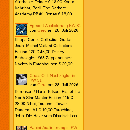
Lewis & J.R.R. Tolkien € 30,00
Allerbeste Feinde € 18,00 Knaur
Weissblech Luba Wolfsschwanz #22
Kehribar, Beril: The Darkest
€ 4,90 Horror Schocker #81 € 4,90
Academy PB #1 Bones € 18,00
Lübbe Odette, Tessonja: Fair Isle
Egmont Auslieferung KW 31
Trilogie PB #3 To Spark a Fae War €
von
Gerd
am
28. Juli 2026
:
18,00 Bramble Hardcover Priest: Lie
Huo Jiao Chou HC #1 Drowning
Ehapa Comic Collection Graton,
Sorrows in Raging Fire € 25,00
Jean: Michel Vaillant Collectors
Carlsen Davon, Isla: Blackened
Edition #20 € 45,00 Disney:
Blade PB #3 Of Blackened Blood €
Enthologien #68 Zappenduster –
18,00
Nachts in Entenhausen € 20,00
Egmont Manga Inoue, Takehiko:
Cross Cult Nachzügler in
Vagabond Master Edition #12 €
KW 31
24,00 Inagaki / Murata: Eyeshield
von
Gerd
am
28. Juli 2026
:
21 #18-19 Doppelband € 17,00
Buronson / Hara, Tetsuo: Fist of the
Fujimoto: Chainsaw Man #22 € 8,50
North Star Master Edition #15 €
Aoyama: Detektiv Conan #108 €
28,00 Nihei, Tsutomu: Tower
8,00 Eichinger, Daniel: Oventroja
Dungeon #1 € 10,00 Tarachine,
(Fortsetzung von Jovantore) €
John: Die Hexe vom Distelschloss
22,00 Iwatobi: Herr Unsichtbar und
#3 € 10,00
seine zukünftige Frau #3 € 14,00
Panini-Auslieferung in KW