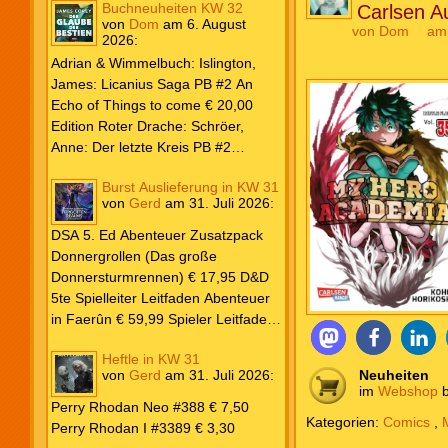
Buchneuheiten KW 32
Carlsen Au
von
Dom
am
6. August
von
Dom
am 
2026
:
Adrian & Wimmelbuch: Islington,
James: Licanius Saga PB #2 An
Echo of Things to come € 20,00
Edition Roter Drache: Schröer,
Anne: Der letzte Kreis PB #2
Erwachen € 18,00 Heyne: Herbert,
Burst Auslieferung in KW 31
Frank: Der Pandora-Zyklus PB #1
von
Gerd
am
31. Juli 2026
:
Die Reise nach Pandora € 16,00
Corey, James: The Captive’s War
DSA 5. Ed Abenteuer Zusatzpack
HC #2 Der Glaube der Bestien €
Donnergrollen (Das große
24,00 Loewe: Suzuki, Julietta: Süße
Donnersturmrennen) € 17,95 D&D
Bisse #6 € 7,50
5te Spielleiter Leitfaden Abenteuer
in Faerûn € 59,99 Spieler Leitfaden
Helden von Faerûn € 49,99
Heftle in KW 31
von
Gerd
am
31. Juli 2026
:
Neuheiten
im
Webshop
b
Perry Rhodan Neo #388 € 7,50
Kategorien:
Comics
,
Perry Rhodan I #3389 € 3,30