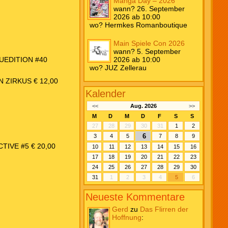
Manga Day – 2026
wann? 26. September
2026 ab 10:00
wo? Hermkes Romanboutique
Main Spiele Con 2026
wann? 5. September
UEDITION #40
2026 ab 10:00
wo? JUZ Zellerau
 ZIRKUS € 12,00
Kalender
<<
Aug. 2026
>>
M
D
M
D
F
S
S
27
28
29
30
31
1
2
6
3
4
5
7
8
9
TIVE #5 € 20,00
10
11
12
13
14
15
16
17
18
19
20
21
22
23
24
25
26
27
28
29
30
31
1
2
3
4
5
6
Neueste Kommentare
Gerd
zu
Das Flirren der
Hoffnung
: