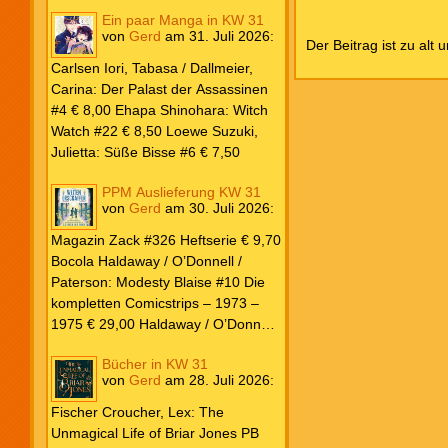
Ein paar Manga in KW 31
von
Gerd
am
31. Juli 2026
:
Der Beitrag ist zu alt 
Carlsen Iori, Tabasa / Dallmeier,
Carina: Der Palast der Assassinen
#4 € 8,00 Ehapa Shinohara: Witch
Watch #22 € 8,50 Loewe Suzuki,
Julietta: Süße Bisse #6 € 7,50
PPM Auslieferung KW 31
von
Gerd
am
30. Juli 2026
:
Magazin Zack #326 Heftserie € 9,70
Bocola Haldaway / O’Donnell /
Paterson: Modesty Blaise #10 Die
kompletten Comicstrips – 1973 –
1975 € 29,00 Haldaway / O’Donnell
/ Paterson: Modesty Blaise #9 Die
Bücher in KW 31
kompletten Comicstrips – 1972 –
von
Gerd
am
28. Juli 2026
:
1973 € 29,00 Knesebeck Hendrix,
John: Die Weltenerschaffer Die
Fischer Croucher, Lex: The
fantastische Freundschaft von C.S.
Unmagical Life of Briar Jones PB