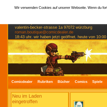
Wir verwenden Cookies auf unserer Webseite. Wenn du fortf
hermkes romanboutique
comics spiele bücher
valentin-becker-strasse 1a 97072 würzburg
roman.boutique@comicdealer.de
18:43 uhr. wir haben jetzt geöffnet. heute von 10:00
Comicdealer
Rubriken
Bücher
Comics
Spiele
Neu im Laden
eingetroffen