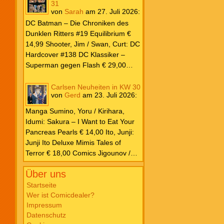
31
von
Sarah
am
27. Juli 2026
:
DC Batman – Die Chroniken des
Dunklen Ritters #19 Equilibrium €
14,99 Shooter, Jim / Swan, Curt: DC
Hardcover #138 DC Klassiker –
Superman gegen Flash € 29,00
Ilhan, Atagun / Wilson, G. Willow:
Poison Ivy #7 Kampf € 22,00
Carlsen Neuheiten in KW 30
von
Gerd
am
23. Juli 2026
:
Kennedy Johnson, Phillip /
Godlewski, Scott: Superman – Das
Manga Sumino, Yoru / Kirihara,
Buch von El € 20,00 Millar, Mark /
Idumi: Sakura – I Want to Eat Your
Porter, Howard: DC Must Have #12
Pancreas Pearls € 14,00 Ito, Junji:
Justice League – Der Turm zu Babel
Junji Ito Deluxe Mimis Tales of
€ 35,00 Snyder, Scott / Williams,
Terror € 18,00 Comics Jigounov /
Joshua / Fernandez, Javi: DC K.O.
Sente: Dreizehn XIII #30 So Help
#1 € 5,99 O’Neil, Dennis / Adams,
Über uns
Me God! € 12,00 Ibañez: Clever &
Neal: Batman Vintage Edition – Der
Smart Sonderband #29 Nimm das,
Startseite
Joker ist zurück! € 6,99 Justice
Wer ist Comicdealer?
Napoleon! € 12,00 Schulz: Peanuts
League Unlimited #10 € 5,99 Marvel
Impressum
für Kids #7 Kleine Decke, großes
Parker, Ethan S. / Bazaldua, Jan:
Datenschutz
Abenteuer € 16,00 Takano, Hisa:
Marvel Zombies 2026 – Splatter-