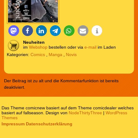
Neuheiten
im
Webshop
bestellen oder via
e-mail
im Laden
Kategorien:
Comics
,
Manga
,
Novis
Der Beitrag ist zu alt und die Kommentarfunktion ist bereits
deaktiviert.
Das Theme comicnew basiert auf dem Theme comicdealer welches
basiert auf fallseason. Design von
NodeThirtyThree
|
WordPress
Themes
Impressum
Datenschutzerklärung