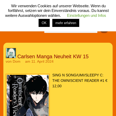
Wir verwenden Cookies auf unserer Webseite. Wenn du
fortfährst, setzen wir dein Einverständnis voraus. Du kannst
weitere Auswahloptionen wählen.
Einstellungen und Infos
menü
home
rubrik
buch
comic
spiel
fotos
shop
OK
mehr erfahren
Finden
Carlsen Manga Neuheit KW 15
von
Dom
am 11. April 2024
SING N SONG/UMI/SLEEPY C:
THE OMNISCIENT READER #1 €
12,00