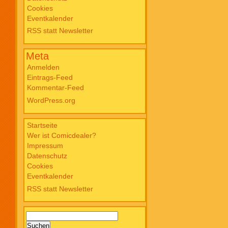
Cookies
Blade PB #3 Of Blackened Blood €
Eventkalender
18,00
RSS statt Newsletter
Meta
Anmelden
Eintrags-Feed
Kommentar-Feed
WordPress.org
Startseite
Wer ist Comicdealer?
Impressum
Datenschutz
Cookies
Eventkalender
RSS statt Newsletter
Suchen
nach: