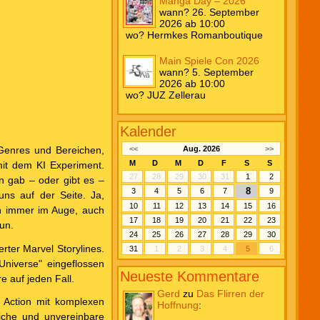
Manga Day – 2026
wann? 26. September
2026 ab 10:00
wo? Hermkes Romanboutique
Main Spiele Con 2026
wann? 5. September
2026 ab 10:00
wo? JUZ Zellerau
Kalender
 Genres und Bereichen,
<<
Aug. 2026
>>
M
D
M
D
F
S
S
mit dem KI Experiment.
27
28
29
30
31
1
2
en gab – oder gibt es –
8
3
4
5
6
7
9
ns auf der Seite. Ja,
10
11
12
13
14
15
16
ch immer im Auge, auch
17
18
19
20
21
22
23
un.
24
25
26
27
28
29
30
erter Marvel Storylines.
31
1
2
3
4
5
6
Universe" eingeflossen
Neueste Kommentare
e auf jeden Fall.
Gerd
zu
Das Flirren der
e Action mit komplexen
Hoffnung
:
eiche und unvereinbare