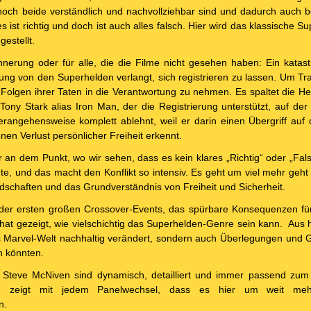
noch beide verständlich und nachvollziehbar sind und dadurch auch 
s ist richtig und doch ist auch alles falsch. Hier wird das klassische
gestellt.
nerung oder für alle, die die Filme nicht gesehen haben: Ein katastr
ung von den Superhelden verlangt, sich registrieren zu lassen. Um T
e Folgen ihrer Taten in die Verantwortung zu nehmen. Es spaltet die He
 Tony Stark alias Iron Man, der die Registrierung unterstützt, auf de
rangehensweise komplett ablehnt, weil er darin einen Übergriff auf di
nen Verlust persönlicher Freiheit erkennt.
 an dem Punkt, wo wir sehen, dass es kein klares „Richtig“ oder „Fals
e, und das macht den Konflikt so intensiv. Es geht um viel mehr geht
dschaften und das Grundverständnis von Freiheit und Sicherheit.
s der ersten großen Crossover-Events, das spürbare Konsequenzen f
hat gezeigt, wie vielschichtig das Superhelden-Genre sein kann. Aus h
as Marvel-Welt nachhaltig verändert, sondern auch Überlegungen und
n könnten.
 Steve McNiven sind dynamisch, detailliert und immer passend zu
en zeigt mit jedem Panelwechsel, dass es hier um weit m
en.