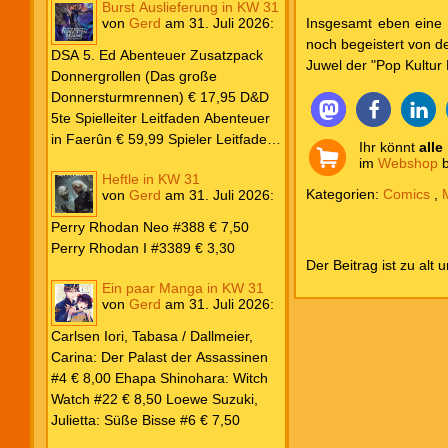
Burst Auslieferung in KW 31
Frank: Der Pandora-Zyklus PB #1
Insgesamt eben eine 
von
Gerd
am
31. Juli 2026
:
Die Reise nach Pandora € 16,00
noch begeistert von de
Corey, James: The Captive’s War
DSA 5. Ed Abenteuer Zusatzpack
Juwel der "Pop Kultur 
HC #2 Der Glaube der Bestien €
Donnergrollen (Das große
24,00 Loewe: Suzuki, Julietta: Süße
Donnersturmrennen) € 17,95 D&D
Bisse #6 € 7,50
5te Spielleiter Leitfaden Abenteuer
in Faerûn € 59,99 Spieler Leitfaden
Ihr könnt
alle
Helden von Faerûn € 49,99
im
Webshop
b
Heftle in KW 31
Kategorien:
Comics
,
von
Gerd
am
31. Juli 2026
:
Perry Rhodan Neo #388 € 7,50
Perry Rhodan I #3389 € 3,30
Der Beitrag ist zu alt 
Ein paar Manga in KW 31
von
Gerd
am
31. Juli 2026
:
Carlsen Iori, Tabasa / Dallmeier,
Carina: Der Palast der Assassinen
#4 € 8,00 Ehapa Shinohara: Witch
Watch #22 € 8,50 Loewe Suzuki,
Julietta: Süße Bisse #6 € 7,50