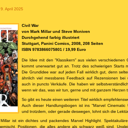
9. April 2025
Civil War
von Mark Millar und Steve Mcniven
Durchgehend farbig illustriert
Stuttgart, Panini Comics, 2008, 208 Seiten
ISBN 9783866075801 / 19,99 Euro
Die Idee mit den "Klassikern" aus vielen verschiedenen
kommt unerwartet gut an. Trotz des schwierigen Starts 
Die Grundidee war auf jeden Fall wirklich gut, denn selt
ähnlich viel messbares Feedback auf Rezensionen bei u
auch in puncto Verkäufe. Die haben wir selbstverständli
wenn wir das, was wir tun, gerne und mit ganzem Herzen t
So gibt es heute einen weiteren Titel wirklich empfehlensw
Auch dieser Handlungsbogen ist ins "Marvel Cinematic 
und trotzdem, oder gerade deswegen, lohnt sich die Lektür
Millar ist ein dichtes und packendes Marvel Highlight. Spektakulär
emischt. Positionen, die alles andere als schwarz weiß sind. Ungl