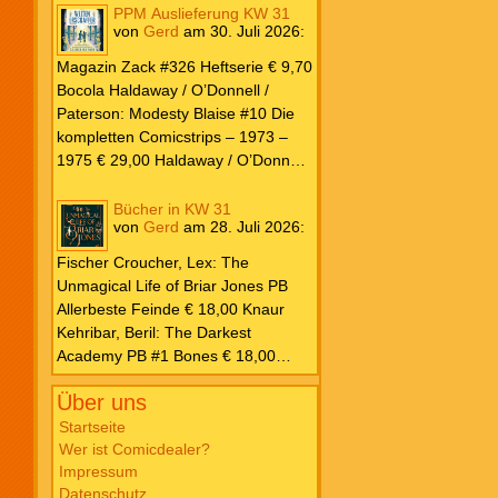
PPM Auslieferung KW 31
von
Gerd
am
30. Juli 2026
:
Magazin Zack #326 Heftserie € 9,70
Bocola Haldaway / O’Donnell /
Paterson: Modesty Blaise #10 Die
kompletten Comicstrips – 1973 –
1975 € 29,00 Haldaway / O’Donnell
/ Paterson: Modesty Blaise #9 Die
kompletten Comicstrips – 1972 –
Bücher in KW 31
von
Gerd
am
28. Juli 2026
:
1973 € 29,00 Knesebeck Hendrix,
John: Die Weltenerschaffer Die
Fischer Croucher, Lex: The
fantastische Freundschaft von C.S.
Unmagical Life of Briar Jones PB
Lewis & J.R.R. Tolkien € 30,00
Allerbeste Feinde € 18,00 Knaur
Weissblech Luba Wolfsschwanz #22
Kehribar, Beril: The Darkest
€ 4,90 Horror Schocker #81 € 4,90
Academy PB #1 Bones € 18,00
Lübbe Odette, Tessonja: Fair Isle
Über uns
Trilogie PB #3 To Spark a Fae War €
18,00 Bramble Hardcover Priest: Lie
Startseite
Wer ist Comicdealer?
Huo Jiao Chou HC #1 Drowning
Impressum
Sorrows in Raging Fire € 25,00
Datenschutz
Carlsen Davon, Isla: Blackened