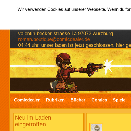
Wir verwenden Cookies auf unserer Webseite. Wenn du fortf
hermkes romanboutique
comics spiele bücher
valentin-becker-strasse 1a 97072 würzburg
roman.boutique@comicdealer.de
04:44 uhr. unser laden ist jetzt geschlossen. hier 
Comicdealer
Rubriken
Bücher
Comics
Spiele
Neu im Laden
eingetroffen