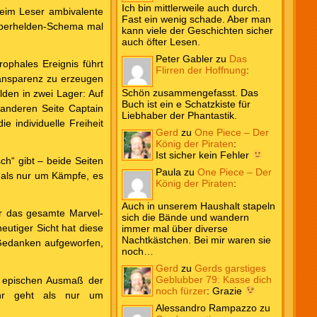
Ich bin mittlerweile auch durch.
beim Leser ambivalente
Fast ein wenig schade. Aber man
 Superhelden-Schema mal
kann viele der Geschichten sicher
auch öfter Lesen.
Peter Gabler
zu
Das
ophales Ereignis führt
Flirren der Hoffnung
:
ransparenz zu erzeugen
Schön zusammengefasst. Das
lden in zwei Lager: Auf
Buch ist ein e Schatzkiste für
r anderen Seite Captain
Liebhaber der Phantastik.
e individuelle Freiheit
Gerd
zu
One Piece – Der
König der Piraten
:
Ist sicher kein Fehler
ch“ gibt – beide Seiten
Paula
zu
One Piece – Der
 als nur um Kämpfe, es
König der Piraten
:
Auch in unserem Haushalt stapeln
ür das gesamte Marvel-
sich die Bände und wandern
eutiger Sicht hat diese
immer mal über diverse
Nachtkästchen. Bei mir waren sie
 Gedanken aufgeworfen,
noch…
Gerd
zu
Gerds garstiges
Geblubber 79: Kasse dich
m epischen Ausmaß der
noch fürzer
:
Grazie
ehr geht als nur um
Alessandro Rampazzo
zu