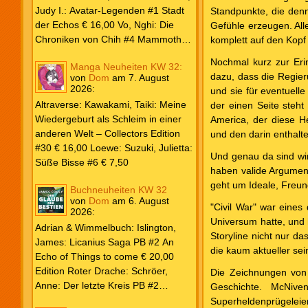
Weiß & Blut #8 … und Gedärme €
Judy I.: Avatar-Legenden #1 Stadt
Standpunkte, die den
26,00 Buscema, Sal / Dematteis, J.
der Echos € 16,00 Vo, Nghi: Die
Gefühle erzeugen. Alle
M.: Spektakuläre Spider-Man – Die
Chroniken von Chih #4 Mammoths
komplett auf den Kopf 
Collection € 149,00 Avengers 2024
at the Gates € 15,00 Edition Roter
Nochmal kurz zur Erin
Manga Neuheiten KW 32:
#31 € 5,99 Spider-Man 2025 #9
Drache: Schröer, Anne: Der letzte
dazu, dass die Regier
von
Dom
am
7. August
Angriff der Aliens € 7,99
Kreis PB #2 Erwachen € 18,00
2026
:
und sie für eventuell
Grace O`Malley: Ciseau, Karolyn:
Altraverse: Kawakami, Taiki: Meine
der einen Seite steht
Dragonblood Academy HC #2 …to
Wiedergeburt als Schleim in einer
America, der diese He
kill a Monster € 25,00 Heyne: Bähr,
anderen Welt – Collectors Edition
und den darin enthalte
Emily: Tainted Vows – Gods of New
#30 € 16,00 Loewe: Suzuki, Julietta:
Olympia PB € 17,00 Kim, Sophie:
Und genau da sind wir
Süße Bisse #6 € 7,50
Fate’s Thread-Reihe PB #2 Der Gott
haben valide Argument
und der Geist € 17,00 Vonnegut,
geht um Ideale, Freun
Buchneuheiten KW 32
Kurt: Katzenwiege PB € 17,00
von
Dom
am
6. August
"Civil War" war eine
2026
:
Corey, James: The Captive’s War
Universum hatte, und 
HC #2 Der Glaube der Bestien €
Adrian & Wimmelbuch: Islington,
Storyline nicht nur d
24,00 Piper: Yang, Neon: Die letzte
James: Licanius Saga PB #2 An
die kaum aktueller sei
Tochter der Drachen PB € 18,00
Echo of Things to come € 20,00
Edition Roter Drache: Schröer,
Die Zeichnungen von
Anne: Der letzte Kreis PB #2
Geschichte. McNiv
Erwachen € 18,00 Heyne: Herbert,
Superheldenprügelei