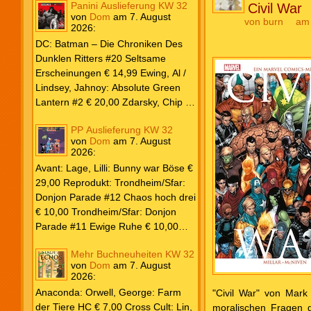
Panini Auslieferung KW 32
Civil War
von
Dom
am
7. August
von
burn
am 
2026
:
DC: Batman – Die Chroniken Des
Dunklen Ritters #20 Seltsame
Erscheinungen € 14,99 Ewing, Al /
Lindsey, Jahnoy: Absolute Green
Lantern #2 € 20,00 Zdarsky, Chip /
Camuncoli, Guiseppe: Batman 2025
PP Auslieferung KW 32
Paperback #4 € 35,00 Watters, Dan;
von
Dom
am
7. August
Soy, Dexter: Nightwing 2024 #7 €
2026
:
20,00 Aaron, Jason / Sandoval,
Avant: Lage, Lilli: Bunny war Böse €
Rafa: Absolute Superman #5 € 9,99
29,00 Reprodukt: Trondheim/Sfar:
Marvel: Marvel Origins Collection
Donjon Parade #12 Chaos hoch drei
HC #74 Daredevil 7 € 14,99 Ewing,
€ 10,00 Trondheim/Sfar: Donjon
Al / Gomez, Carlos: Venom (2025)
Parade #11 Ewige Ruhe € 10,00
#3 € 20,00 Andrews, Kaare /
Larcenet, Manu: Alltägliche Kampf
Guggenheim, Marc: Spider-Man &
Mehr Buchneuheiten KW 32
Neuedition € 35,00 Zauberstern
Wolverine #3 € 9,99 North, Ryan /
von
Dom
am
7. August
Comics: Ben’s Bande #4 Aug 2026
2026
:
Carratu, Vincenzo: Hulk macht alles
€ 7,99 Phantom #10 Spezial € 7,99
kaputt! € 16,00 Ewing, Al / Walker,
Anaconda: Orwell, George: Farm
"Civil War" von Mark 
Kevin / Various: Marvel – Schwarz
der Tiere HC € 7,00 Cross Cult: Lin,
moralischen Fragen g