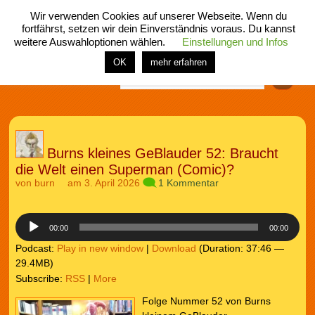
Wir verwenden Cookies auf unserer Webseite. Wenn du
fortfährst, setzen wir dein Einverständnis voraus. Du kannst
weitere Auswahloptionen wählen.
Einstellungen und Infos
menü
home
rubrik
buch
comic
spiel
fotos
shop
OK
mehr erfahren
Finden
Burns kleines GeBlauder 52: Braucht
die Welt einen Superman (Comic)?
von
burn
am 3. April 2026
1 Kommentar
Audio-
Player
00:00
00:00
Podcast:
Play in new window
|
Download
(Duration: 37:46 —
29.4MB)
Subscribe:
RSS
|
More
Folge Nummer 52 von Burns