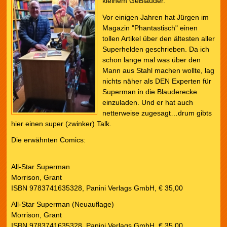
kleinem GeBlauder.
Vor einigen Jahren hat Jürgen im
Magazin "Phantastisch" einen
tollen Artikel über den ältesten aller
Superhelden geschrieben. Da ich
schon lange mal was über den
Mann aus Stahl machen wollte, lag
nichts näher als DEN Experten für
Superman in die Blauderecke
einzuladen. Und er hat auch
netterweise zugesagt…drum gibts
hier einen super (zwinker) Talk.
Die erwähnten Comics:
All-Star Superman
Morrison, Grant
ISBN 9783741635328, Panini Verlags GmbH, € 35,00
All-Star Superman (Neuauflage)
Morrison, Grant
ISBN 9783741635328, Panini Verlags GmbH, € 35,00