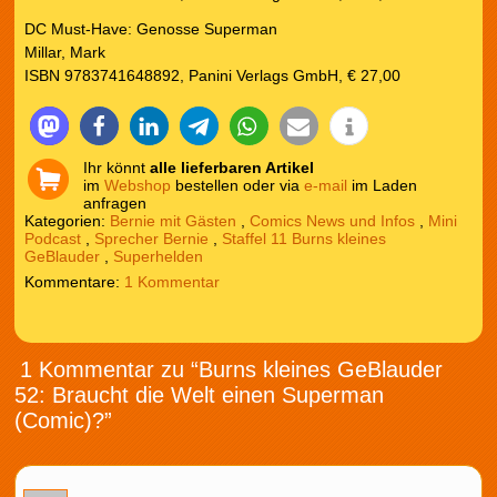
DC Must-Have: Genosse Superman
Millar, Mark
ISBN 9783741648892, Panini Verlags GmbH, € 27,00
Ihr könnt
alle lieferbaren Artikel
im
Webshop
bestellen oder via
e-mail
im Laden
anfragen
Kategorien:
Bernie mit Gästen
,
Comics News und Infos
,
Mini
Podcast
,
Sprecher Bernie
,
Staffel 11 Burns kleines
GeBlauder
,
Superhelden
1 Kommentar
1 Kommentar zu “Burns kleines GeBlauder
52: Braucht die Welt einen Superman
(Comic)?”