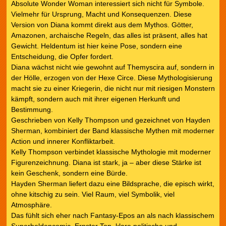
Absolute Wonder Woman interessiert sich nicht für Symbole.
Vielmehr für Ursprung, Macht und Konsequenzen. Diese
Version von Diana kommt direkt aus dem Mythos. Götter,
Amazonen, archaische Regeln, das alles ist präsent, alles hat
Gewicht. Heldentum ist hier keine Pose, sondern eine
Entscheidung, die Opfer fordert.
Diana wächst nicht wie gewohnt auf Themyscira auf, sondern in
der Hölle, erzogen von der Hexe Circe. Diese Mythologisierung
macht sie zu einer Kriegerin, die nicht nur mit riesigen Monstern
kämpft, sondern auch mit ihrer eigenen Herkunft und
Bestimmung.
Geschrieben von Kelly Thompson und gezeichnet von Hayden
Sherman, kombiniert der Band klassische Mythen mit moderner
Action und innerer Konfliktarbeit.
Kelly Thompson verbindet klassische Mythologie mit moderner
Figurenzeichnung. Diana ist stark, ja – aber diese Stärke ist
kein Geschenk, sondern eine Bürde.
Hayden Sherman liefert dazu eine Bildsprache, die episch wirkt,
ohne kitschig zu sein. Viel Raum, viel Symbolik, viel
Atmosphäre.
Das fühlt sich eher nach Fantasy-Epos an als nach klassischem
Superheldencomic. Ernster Ton, klare politische und