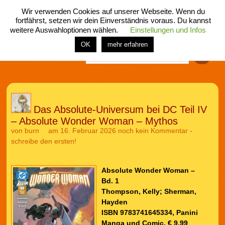
Wir verwenden Cookies auf unserer Webseite. Wenn du
fortfährst, setzen wir dein Einverständnis voraus. Du kannst
weitere Auswahloptionen wählen.
Einstellungen und Infos
menü
home
rubrik
buch
comic
spiel
fotos
shop
OK
mehr erfahren
Finden
Das Absolute-Universum bei DC Teil IV
– Absolute Wonder Woman – Mythos
von
burn
am 16. Februar 2026
noch kein Kommentar -
schreibe den ersten!
Absolute Wonder Woman –
Bd. 1
Thompson, Kelly; Sherman,
Hayden
ISBN 9783741645334, Panini
Manga und Comic, € 9,99