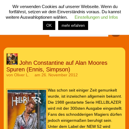
Wir verwenden Cookies auf unserer Webseite. Wenn du
fortfährst, setzen wir dein Einverständnis voraus. Du kannst
weitere Auswahloptionen wählen.
Einstellungen und Infos
menü
home
rubrik
buch
comic
spiel
fotos
shop
OK
mehr erfahren
Finden
John Constantine auf Alan Moores
Spuren (Ennis, Simpson)
von
Oliver L.
am 26. November 2012
Was schon seit einiger Zeit gemunkelt
wurde, ist inzwischen allgemein bekannt.
Die 1988 gestartete Serie HELLBLAZER
wird mit der 300sten Ausgabe eingestellt.
Fans des schnodderigen Magiers dürfen
jedoch einigermaßen beruhigt sein.
Unter dem Label der NEW 52 wird