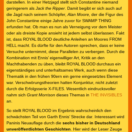
darstellen. In einer Hetzjagd stellt sich Constantine niemand
geringerem als
Jack the Ripper
. Damit begibt er sich auch auf
die Jagd nach seinem Schöpfer,
Alan Moore,
der die Figur des
John Constantine einige Jahre zuvor für SWAMP THING
erfunden hat. Ob man es nun als Verneigung vor dem Meister
oder als dreiste Kopie ansieht ist jedem selbst überlassen. Fakt
ist, dass ROYAL BLOOD deutliche Anleihen an Moores FROM
HELL macht. Es dürfte für den Autoren sprechen, dass er keine
Versuche unternimmt, diese Parallelen zu verbergen. Durch die
Kombination mit Ennis’ eigenwilliger Art, Kritik an den
Machthabenden zu üben, bleibt ROYAL BLOOD durchaus ein
eigenständiges und unterhaltsames Werk, auch wenn diese
Thematik in den frühen 90ern ein gerne eingesetztes Element
war. Verschwörungstheorien hatten Konjunktur, nicht zuletzt
durch die Erfolgsserie X-FILES. Wesentlich eindrucksvoller
nahm sich
Grant Morrison
dieses Themas in
THE INVISIBLES
an.
So stellt ROYAL BLOOD im Ergebnis wahrscheinlich den
schwächsten Teil von Garth Ennis’ Strecke dar. Interessant wird
Paninis Neuauflage durch die
sechs bisher in Deutschland
unveröffentlichten Geschichten
. Hier wird der Leser Zeuge