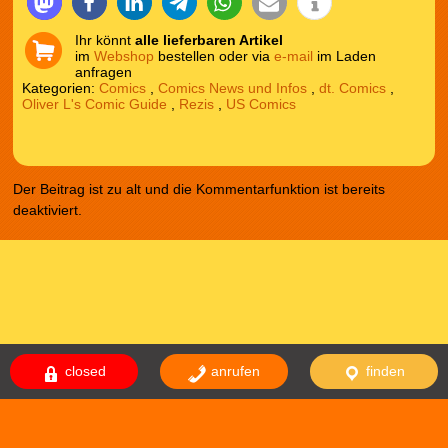
Ihr könnt
alle lieferbaren Artikel
im
Webshop
bestellen oder via
e-mail
im Laden
anfragen
Kategorien:
Comics
,
Comics News und Infos
,
dt. Comics
,
Oliver L's Comic Guide
,
Rezis
,
US Comics
Der Beitrag ist zu alt und die Kommentarfunktion ist bereits
deaktiviert.
Das Theme comicnew basiert auf dem Theme comicdealer welches
basiert auf fallseason. Design von
NodeThirtyThree
|
WordPress
closed
anrufen
finden
Themes
Impressum
Datenschutzerklärung