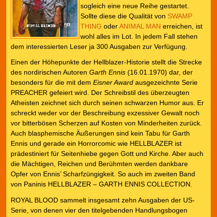
sogleich eine neue Reihe gestartet.
Sollte diese die Qualität von
SWAMP
THING
oder
ANIMAL MAN
erreichen, ist
wohl alles im Lot. In jedem Fall stehen
dem interessierten Leser ja 300 Ausgaben zur Verfügung.
Einen der Höhepunkte der Hellblazer-Historie stellt die Strecke
des nordirischen Autoren
Garth Ennis
(16.01.1970) dar, der
besonders für die mit dem
Eisner Award
ausgezeichnte Serie
PREACHER gefeiert wird. Der Schreibstil des überzeugten
Atheisten zeichnet sich durch seinen schwarzen Humor aus. Er
schreckt weder vor der Beschreibung exzessiver Gewalt noch
vor bitterbösen Scherzen auf Kosten von Minderheiten zurück.
Auch blasphemische Äußerungen sind kein Tabu für Garth
Ennis und gerade ein Horrorcomic wie HELLBLAZER ist
prädestiniert für Seitenhiebe gegen Gott und Kirche. Aber auch
die Mächtigen, Reichen und Berühmten werden dankbare
Opfer von Ennis’ Scharfzüngigkeit. So auch im zweiten Band
von Paninis HELLBLAZER – GARTH ENNIS COLLECTION.
ROYAL BLOOD sammelt insgesamt zehn Ausgaben der US-
Serie, von denen vier den titelgebenden Handlungsbogen