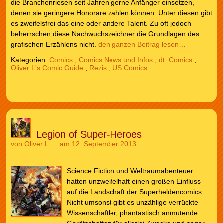
die Branchenriesen seit Jahren gerne Anfänger einsetzen,
denen sie geringere Honorare zahlen können. Unter diesen gibt
es zweifelsfrei das eine oder andere Talent. Zu oft jedoch
beherrschen diese Nachwuchszeichner die Grundlagen des
grafischen Erzählens nicht.
den ganzen Beitrag lesen…
Kategorien:
Comics
,
Comics News und Infos
,
dt. Comics
,
Oliver L's Comic Guide
,
Rezis
,
US Comics
Legion of Super-Heroes
von
Oliver L.
am 12. September 2013
Science Fiction und Weltraumabenteuer
hatten unzweifelhaft einen großen Einfluss
auf die Landschaft der Superheldencomics.
Nicht umsonst gibt es unzählige verrückte
Wissenschaftler, phantastisch anmutende
Gerätschaften für allerlei Zwecke und sogar