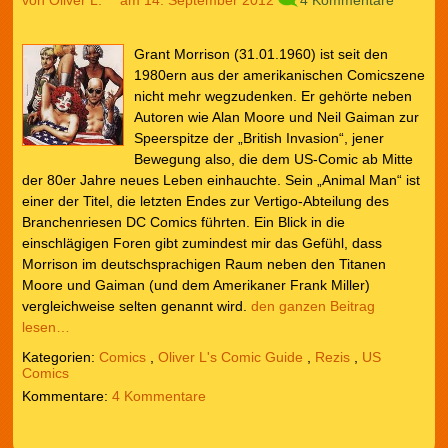
von
Oliver L.
am 14. September 2012
4 Kommentare
Grant Morrison (31.01.1960) ist seit den
1980ern aus der amerikanischen Comicszene
nicht mehr wegzudenken. Er gehörte neben
Autoren wie Alan Moore und Neil Gaiman zur
Speerspitze der „British Invasion“, jener
Bewegung also, die dem US-Comic ab Mitte
der 80er Jahre neues Leben einhauchte. Sein „Animal Man“ ist
einer der Titel, die letzten Endes zur Vertigo-Abteilung des
Branchenriesen DC Comics führten. Ein Blick in die
einschlägigen Foren gibt zumindest mir das Gefühl, dass
Morrison im deutschsprachigen Raum neben den Titanen
Moore und Gaiman (und dem Amerikaner Frank Miller)
vergleichweise selten genannt wird.
den ganzen Beitrag
lesen…
Kategorien:
Comics
,
Oliver L's Comic Guide
,
Rezis
,
US
Comics
4 Kommentare