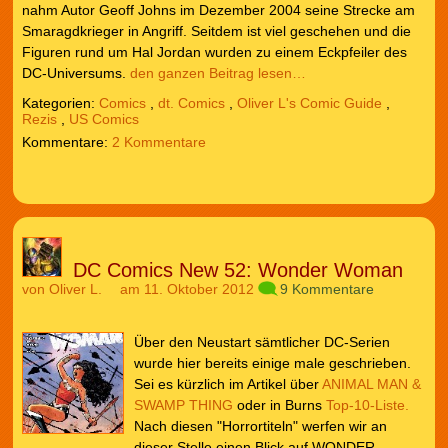
nahm Autor Geoff Johns im Dezember 2004 seine Strecke am
Smaragdkrieger in Angriff. Seitdem ist viel geschehen und die
Figuren rund um Hal Jordan wurden zu einem Eckpfeiler des
DC-Universums.
den ganzen Beitrag lesen…
Kategorien:
Comics
,
dt. Comics
,
Oliver L's Comic Guide
,
Rezis
,
US Comics
2 Kommentare
DC Comics New 52: Wonder Woman
von
Oliver L.
am 11. Oktober 2012
9 Kommentare
Über den Neustart sämtlicher DC-Serien
wurde hier bereits einige male geschrieben.
Sei es kürzlich im Artikel über
ANIMAL MAN &
SWAMP THING
oder in Burns
Top-10-Liste.
Nach diesen "Horrortiteln" werfen wir an
dieser Stelle einen Blick auf WONDER