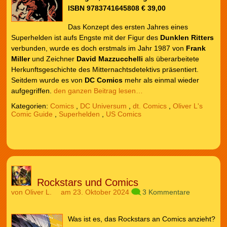
ISBN 9783741645808 € 39,00
Das Konzept des ersten Jahres eines
Superhelden ist aufs Engste mit der Figur des
Dunklen Ritters
verbunden, wurde es doch erstmals im Jahr 1987 von
Frank
Miller
und Zeichner
David Mazzucchelli
als überarbeitete
Herkunftsgeschichte des Mitternachtsdetektivs präsentiert.
Seitdem wurde es von
DC Comics
mehr als einmal wieder
aufgegriffen.
den ganzen Beitrag lesen…
Kategorien:
Comics
,
DC Universum
,
dt. Comics
,
Oliver L's
Comic Guide
,
Superhelden
,
US Comics
Rockstars und Comics
von
Oliver L.
am 23. Oktober 2024
3 Kommentare
Was ist es, das Rockstars an Comics anzieht?