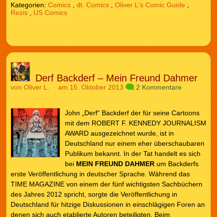
Kategorien:
Comics
,
dt. Comics
,
Oliver L's Comic Guide
,
Rezis
,
US Comics
Derf Backderf – Mein Freund Dahmer
von
Oliver L.
am 15. Oktober 2013
2 Kommentare
John „Derf“ Backderf der für seine Cartoons
mit dem ROBERT F. KENNEDY JOURNALISM
AWARD ausgezeichnet wurde, ist in
Deutschland nur einem eher überschaubaren
Publikum bekannt. In der Tat handelt es sich
bei
MEIN FREUND DAHMER
um Backderfs
erste Veröffentlichung in deutscher Sprache. Während das
TIME MAGAZINE von einem der fünf wichtigsten Sachbüchern
des Jahres 2012 spricht, sorgte die Veröffentlichung in
Deutschland für hitzige Diskussionen in einschlägigen Foren an
denen sich auch etablierte Autoren beteiligten. Beim