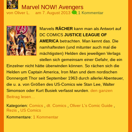
Marvel NOW! Avengers
von
Oliver L.
am 7. August 2013
1 Kommentar
Marvels
RÄCHER
kann man als Antwort auf
DC COMICS
JUSTICE LEAGUE OF
AMERICA
betrachten. Man kennt das. Die
namhaftesten (und mitunter auch mal die
mächtigsten) Helden des jeweiligen Verlags
stellen sich gemeinsam einer Gefahr, die ein
Einzelner nicht hätte überwinden können. So rächen sich die
Helden um Captain America, Iron Man und dem nordischen
Donnergott Thor seit September 1963 durch allerlei Abenteuer,
die u. a. von Größen des US-Comics wie Stan Lee, Walter
Simonson oder Kurt Busiek verfasst wurden.
den ganzen
Beitrag lesen…
Kategorien:
Comics
,
dt. Comics
,
Oliver L's Comic Guide
,
Rezis
,
US Comics
1 Kommentar