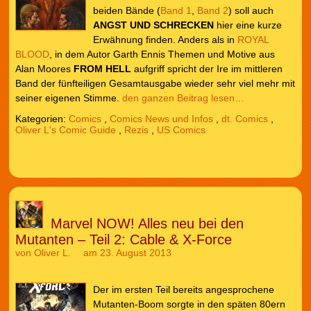
beiden Bände (
Band 1
,
Band 2
) soll auch
ANGST UND SCHRECKEN
hier eine kurze
Erwähnung finden. Anders als in
ROYAL
BLOOD
, in dem Autor Garth Ennis Themen und Motive aus
Alan Moores
FROM HELL
aufgriff spricht der Ire im mittleren
Band der fünfteiligen Gesamtausgabe wieder sehr viel mehr mit
seiner eigenen Stimme.
den ganzen Beitrag lesen…
Kategorien:
Comics
,
Comics News und Infos
,
dt. Comics
,
Oliver L's Comic Guide
,
Rezis
,
US Comics
Marvel NOW! Alles neu bei den
Mutanten – Teil 2: Cable & X-Force
von
Oliver L.
am 23. August 2013
Der im ersten Teil bereits angesprochene
Mutanten-Boom sorgte in den späten 80ern