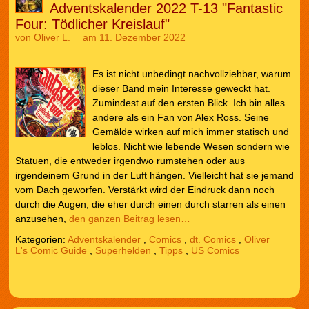
Adventskalender 2022 T-13 "Fantastic
Four: Tödlicher Kreislauf"
von
Oliver L.
am 11. Dezember 2022
Es ist nicht unbedingt nachvollziehbar, warum
dieser Band mein Interesse geweckt hat.
Zumindest auf den ersten Blick. Ich bin alles
andere als ein Fan von Alex Ross. Seine
Gemälde wirken auf mich immer statisch und
leblos. Nicht wie lebende Wesen sondern wie
Statuen, die entweder irgendwo rumstehen oder aus
irgendeinem Grund in der Luft hängen. Vielleicht hat sie jemand
vom Dach geworfen. Verstärkt wird der Eindruck dann noch
durch die Augen, die eher durch einen durch starren als einen
anzusehen,
den ganzen Beitrag lesen…
Kategorien:
Adventskalender
,
Comics
,
dt. Comics
,
Oliver
L's Comic Guide
,
Superhelden
,
Tipps
,
US Comics