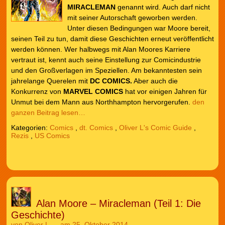
MIRACLEMAN
genannt wird. Auch darf nicht
mit seiner Autorschaft geworben werden.
Unter diesen Bedingungen war Moore bereit,
seinen Teil zu tun, damit diese Geschichten erneut veröffentlicht
werden können. Wer halbwegs mit Alan Moores Karriere
vertraut ist, kennt auch seine Einstellung zur Comicindustrie
und den Großverlagen im Speziellen. Am bekanntesten sein
jahrelange Querelen mit
DC COMICS.
Aber auch die
Konkurrenz von
MARVEL COMICS
hat vor einigen Jahren für
Unmut bei dem Mann aus Northhampton hervorgerufen.
den
ganzen Beitrag lesen…
Kategorien:
Comics
,
dt. Comics
,
Oliver L's Comic Guide
,
Rezis
,
US Comics
Alan Moore – Miracleman (Teil 1: Die
Geschichte)
von
Oliver L.
am 25. Oktober 2014