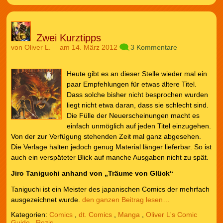
Zwei Kurztipps
von
Oliver L.
am 14. März 2012
3 Kommentare
Heute gibt es an dieser Stelle wieder mal ein
paar Empfehlungen für etwas ältere Titel.
Dass solche bisher nicht besprochen wurden
liegt nicht etwa daran, dass sie schlecht sind.
Die Fülle der Neuerscheinungen macht es
einfach unmöglich auf jeden Titel einzugehen.
Von der zur Verfügung stehenden Zeit mal ganz abgesehen.
Die Verlage halten jedoch genug Material länger lieferbar. So ist
auch ein verspäteter Blick auf manche Ausgaben nicht zu spät.
Jiro Taniguchi anhand von „Träume von Glück“
Taniguchi ist ein Meister des japanischen Comics der mehrfach
ausgezeichnet wurde.
den ganzen Beitrag lesen…
Kategorien:
Comics
,
dt. Comics
,
Manga
,
Oliver L's Comic
Guide
,
Rezis