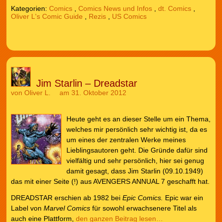
Kategorien:
Comics
,
Comics News und Infos
,
dt. Comics
,
Oliver L's Comic Guide
,
Rezis
,
US Comics
Jim Starlin – Dreadstar
von
Oliver L.
am 31. Oktober 2012
Heute geht es an dieser Stelle um ein Thema,
welches mir persönlich sehr wichtig ist, da es
um eines der zentralen Werke meines
Lieblingsautoren geht. Die Gründe dafür sind
vielfältig und sehr persönlich, hier sei genug
damit gesagt, dass Jim Starlin (09.10.1949)
das mit einer Seite (!) aus AVENGERS ANNUAL 7 geschafft hat.
DREADSTAR erschien ab 1982 bei
Epic Comics.
Epic war ein
Label von
Marvel Comics
für sowohl erwachsenere Titel als
auch eine Plattform,
den ganzen Beitrag lesen…