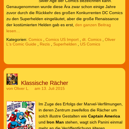
Silver Age der Comics bezeichnen kann.
Genaugenommen wurde diese Ära zwar schon einige Jahre
zuvor durch die Rückkehr des großen Konkurrenten DC Comics
zu den Superhelden eingeläutet, aber die große Renaissance
der kostümierten Helden gab es erst,
den ganzen Beitrag
lesen…
Kategorien:
Comics
,
Comics US Import
,
dt. Comics
,
Oliver
L's Comic Guide
,
Rezis
,
Superhelden
,
US Comics
Klassische Rächer
von
Oliver L.
am 13. Juli 2015
Im Zuge des Erfolgs der Marvel-Verfilmungen,
in deren Zentrum zweifellos die Rächer um
solch illustre Gestalten wie
Captain America
und
Iron Man
stehen, wagt sich Panini einmal
mehr an die Veröffentlichung älteren