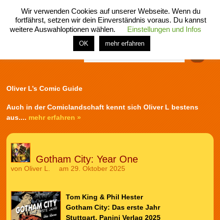
Wir verwenden Cookies auf unserer Webseite. Wenn du
fortfährst, setzen wir dein Einverständnis voraus. Du kannst
weitere Auswahloptionen wählen.
Einstellungen und Infos
menü
home
rubrik
buch
comic
spiel
fotos
shop
OK
mehr erfahren
Finden
Oliver L’s Comic Guide
Auch in der Comiclandschaft kennt sich Oliver L bestens
aus....
mehr erfahren »
Gotham City: Year One
von
Oliver L.
am 29. Oktober 2025
Tom King & Phil Hester
Gotham City: Das erste Jahr
Stuttgart, Panini Verlag 2025