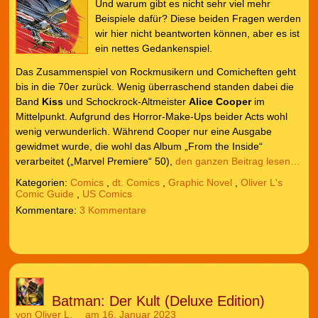
Und warum gibt es nicht sehr viel mehr
Beispiele dafür? Diese beiden Fragen werden
wir hier nicht beantworten können, aber es ist
ein nettes Gedankenspiel.
Das Zusammenspiel von Rockmusikern und Comicheften geht
bis in die 70er zurück. Wenig überraschend standen dabei die
Band
Kiss
und Schockrock-Altmeister
Alice Cooper
im
Mittelpunkt. Aufgrund des Horror-Make-Ups beider Acts wohl
wenig verwunderlich. Während Cooper nur eine Ausgabe
gewidmet wurde, die wohl das Album „From the Inside“
verarbeitet („Marvel Premiere“ 50),
den ganzen Beitrag lesen…
Kategorien:
Comics
,
dt. Comics
,
Graphic Novel
,
Oliver L's
Comic Guide
,
US Comics
3 Kommentare
Batman: Der Kult (Deluxe Edition)
von
Oliver L.
am 16. Januar 2023