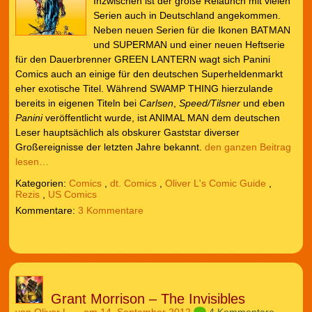
Inzwischen ist der große Relaunch mit vielen
Serien auch in Deutschland angekommen.
Neben neuen Serien für die Ikonen BATMAN
und SUPERMAN und einer neuen Heftserie
für den Dauerbrenner GREEN LANTERN wagt sich Panini
Comics auch an einige für den deutschen Superheldenmarkt
eher exotische Titel. Während SWAMP THING hierzulande
bereits in eigenen Titeln bei
Carlsen
,
Speed/Tilsner
und eben
Panini
veröffentlicht wurde, ist ANIMAL MAN dem deutschen
Leser hauptsächlich als obskurer Gaststar diverser
Großereignisse der letzten Jahre bekannt.
den ganzen Beitrag
lesen…
Kategorien:
Comics
,
dt. Comics
,
Oliver L's Comic Guide
,
Rezis
,
US Comics
3 Kommentare
Grant Morrison – The Invisibles