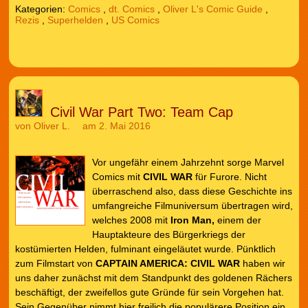
Kategorien:
Comics
,
dt. Comics
,
Oliver L's Comic Guide
,
Rezis
,
Superhelden
,
US Comics
Civil War Part Two: Team Cap
von
Oliver L.
am 2. Mai 2016
Vor ungefähr einem Jahrzehnt sorge Marvel
Comics mit
CIVIL WAR
für Furore. Nicht
überraschend also, dass diese Geschichte ins
umfangreiche Filmuniversum übertragen wird,
welches 2008 mit
Iron Man,
einem der
Hauptakteure des Bürgerkriegs der
kostümierten Helden, fulminant eingeläutet wurde. Pünktlich
zum Filmstart von
CAPTAIN AMERICA: CIVIL WAR
haben wir
uns daher zunächst mit dem Standpunkt des goldenen Rächers
beschäftigt, der zweifellos gute Gründe für sein Vorgehen hat.
Sein Gegenüber nimmt hier freilich die populärere Position ein.