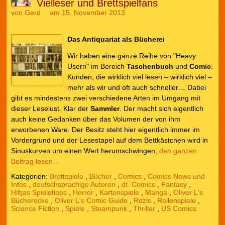
Vielleser und Brettspielfans
von
Gerd
am 15. November 2013
Das Antiquariat als Bücherei
Wir haben eine ganze Reihe von "Heavy
Usern" im Bereich
Taschenbuch
und
Comic
.
Kunden, die wirklich viel lesen – wirklich viel –
mehr als wir und oft auch schneller… Dabei
gibt es mindestens zwei verschiedene Arten im Umgang mit
dieser Leselust. Klar der
Sammler
. Der macht sich eigentlich
auch keine Gedanken über das Volumen der von ihm
erworbenen Ware. Der Besitz steht hier eigentlich immer im
Vordergrund und der Lesestapel auf dem Bettkästchen wird in
Sinuskurven um einen Wert herumschwingen,
den ganzen
Beitrag lesen…
Kategorien:
Brettspiele
,
Bücher
,
Comics
,
Comics News und
Infos
,
deutschsprachige Autoren
,
dt. Comics
,
Fantasy
,
Hiltjas Spieletipps
,
Horror
,
Kartenspiele
,
Manga
,
Oliver L's
Bücherecke
,
Oliver L's Comic Guide
,
Rezis
,
Rollenspiele
,
Science Fiction
,
Spiele
,
Steampunk
,
Thriller
,
US Comics