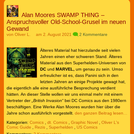
Alan Moores SWAMP THING –
Anspruchsvoller Old-School-Grusel im neuen
Gewand
von
Oliver L.
am 2. August 2021
2 Kommentare
Älteres Material hat hierzulande seit vielen
Jahren einen eher schweren Stand. Älteres
Material aus den Superhelden-Universen von
DC
und
MARVEL,
um genau zu sein. Umso
erfreulicher ist es, dass Panini sich in den
letzten Jahren an einige Projekte gewagt hat,
die eigentlich alle eine ausführliche Besprechung verdient
hätten. An dieser Stelle wollen wir uns einmal mehr mit einem
Vertreter der
„British Invasion“
bei DC Comics aus den 1980ern
beschäftigen. Eine Werke Alan Moores wurden hier über die
Jahre schon ausführlich vorgestellt.
den ganzen Beitrag lesen…
Kategorien:
Comics
,
dt. Comics
,
Graphic Novel
,
Oliver L's
Comic Guide
,
Rezis
,
Superhelden
,
US Comics
2 Kommentare