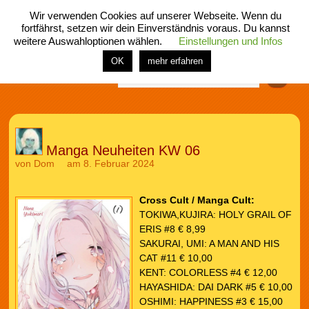
Wir verwenden Cookies auf unserer Webseite. Wenn du
fortfährst, setzen wir dein Einverständnis voraus. Du kannst
weitere Auswahloptionen wählen.
Einstellungen und Infos
menü
home
rubrik
buch
comic
spiel
fotos
shop
OK
mehr erfahren
Finden
Manga Neuheiten KW 06
von
Dom
am 8. Februar 2024
Cross Cult / Manga Cult:
TOKIWA,KUJIRA: HOLY GRAIL OF
ERIS #8 € 8,99
SAKURAI, UMI: A MAN AND HIS
CAT #11 € 10,00
KENT: COLORLESS #4 € 12,00
HAYASHIDA: DAI DARK #5 € 10,00
OSHIMI: HAPPINESS #3 € 15,00