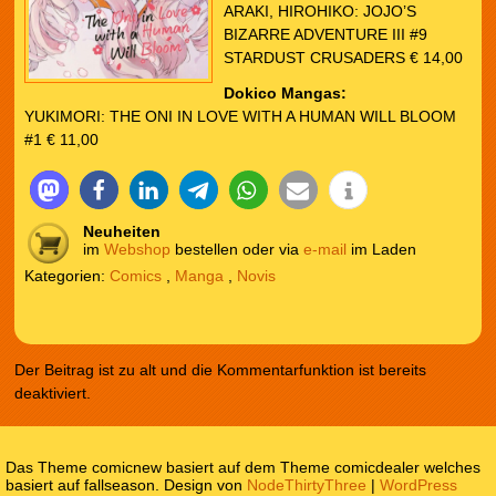
ARAKI, HIROHIKO: JOJO’S
BIZARRE ADVENTURE III #9
STARDUST CRUSADERS € 14,00
Dokico Mangas:
YUKIMORI: THE ONI IN LOVE WITH A HUMAN WILL BLOOM
#1 € 11,00
Neuheiten
im
Webshop
bestellen oder via
e-mail
im Laden
Kategorien:
Comics
,
Manga
,
Novis
Der Beitrag ist zu alt und die Kommentarfunktion ist bereits
deaktiviert.
Das Theme comicnew basiert auf dem Theme comicdealer welches
basiert auf fallseason. Design von
NodeThirtyThree
|
WordPress