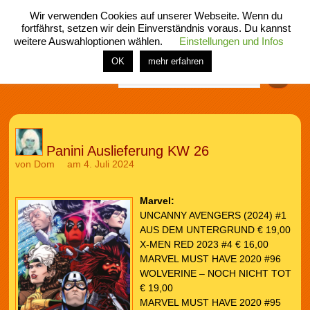
Wir verwenden Cookies auf unserer Webseite. Wenn du
fortfährst, setzen wir dein Einverständnis voraus. Du kannst
weitere Auswahloptionen wählen.
Einstellungen und Infos
menü
home
rubrik
buch
comic
spiel
fotos
shop
OK
mehr erfahren
Finden
Panini Auslieferung KW 26
von
Dom
am 4. Juli 2024
Marvel:
UNCANNY AVENGERS (2024) #1
AUS DEM UNTERGRUND € 19,00
X-MEN RED 2023 #4 € 16,00
MARVEL MUST HAVE 2020 #96
WOLVERINE – NOCH NICHT TOT
€ 19,00
MARVEL MUST HAVE 2020 #95