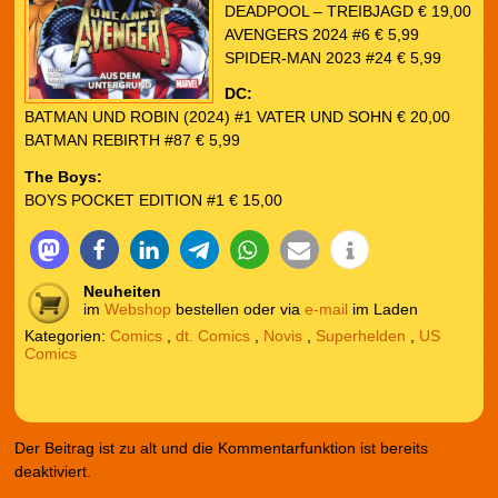
DEADPOOL – TREIBJAGD € 19,00
AVENGERS 2024 #6 € 5,99
SPIDER-MAN 2023 #24 € 5,99
DC:
BATMAN UND ROBIN (2024) #1 VATER UND SOHN € 20,00
BATMAN REBIRTH #87 € 5,99
The Boys:
BOYS POCKET EDITION #1 € 15,00
Neuheiten
im
Webshop
bestellen oder via
e-mail
im Laden
Kategorien:
Comics
,
dt. Comics
,
Novis
,
Superhelden
,
US
Comics
Der Beitrag ist zu alt und die Kommentarfunktion ist bereits
deaktiviert.