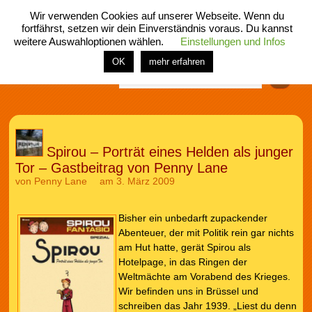
Wir verwenden Cookies auf unserer Webseite. Wenn du
fortfährst, setzen wir dein Einverständnis voraus. Du kannst
weitere Auswahloptionen wählen.
Einstellungen und Infos
menü
home
rubrik
buch
comic
spiel
fotos
shop
OK
mehr erfahren
Finden
Spirou – Porträt eines Helden als junger
Tor – Gastbeitrag von Penny Lane
von
Penny Lane
am 3. März 2009
Bisher ein unbedarft zupackender
Abenteuer, der mit Politik rein gar nichts
am Hut hatte, gerät Spirou als
Hotelpage, in das Ringen der
Weltmächte am Vorabend des Krieges.
Wir befinden uns in Brüssel und
schreiben das Jahr 1939. „Liest du denn