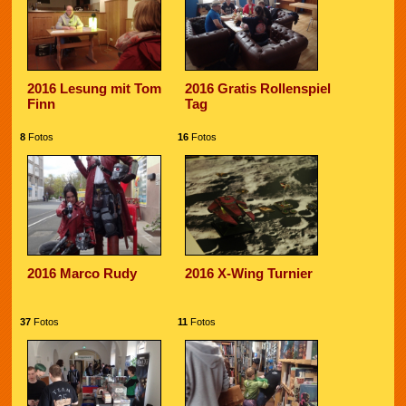
2016 Lesung mit Tom
2016 Gratis Rollenspiel
Finn
Tag
8
Fotos
16
Fotos
2016 Marco Rudy
2016 X-Wing Turnier
37
Fotos
11
Fotos