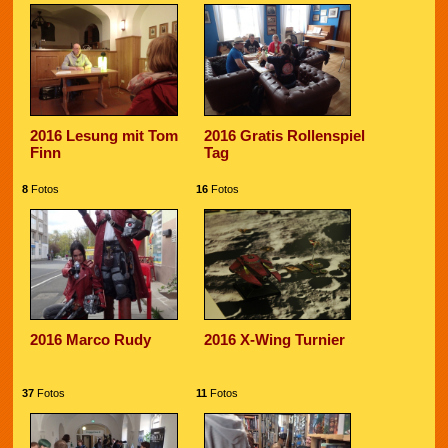
2016 Lesung mit Tom
2016 Gratis Rollenspiel
Finn
Tag
8
Fotos
16
Fotos
2016 Marco Rudy
2016 X-Wing Turnier
37
Fotos
11
Fotos