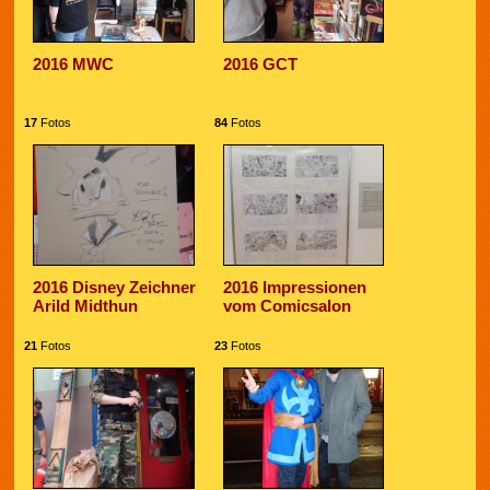
2016 MWC
2016 GCT
17
Fotos
84
Fotos
2016 Disney Zeichner
2016 Impressionen
Arild Midthun
vom Comicsalon
21
Fotos
23
Fotos