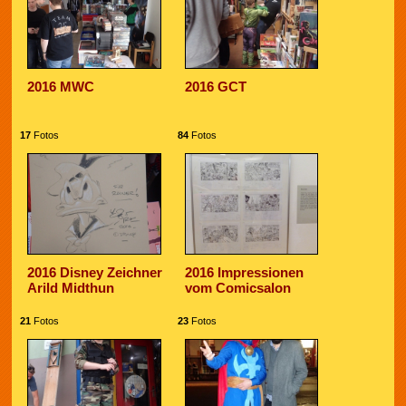
2016 MWC
2016 GCT
17
Fotos
84
Fotos
2016 Disney Zeichner
2016 Impressionen
Arild Midthun
vom Comicsalon
21
Fotos
23
Fotos