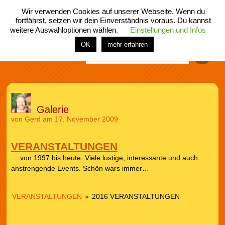
Wir verwenden Cookies auf unserer Webseite. Wenn du
fortfährst, setzen wir dein Einverständnis voraus. Du kannst
weitere Auswahloptionen wählen.
Einstellungen und Infos
menü
home
rubrik
buch
comic
spiel
fotos
shop
OK
mehr erfahren
Finden
Galerie
von
Gerd
am 17. November 2009
VERANSTALTUNGEN
… von 1997 bis heute. Viele lustige, interessante und auch
anstrengende Events. Schön wars immer…
VERANSTALTUNGEN
»
2016 VERANSTALTUNGEN