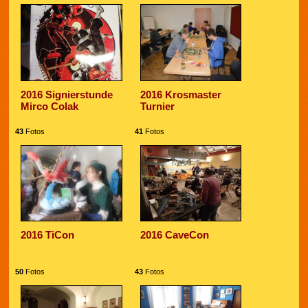
2016 Signierstunde
2016 Krosmaster
Mirco Colak
Turnier
43
Fotos
41
Fotos
2016 TiCon
2016 CaveCon
50
Fotos
43
Fotos