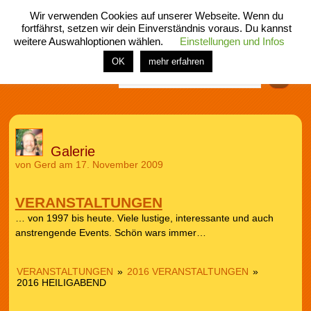
Wir verwenden Cookies auf unserer Webseite. Wenn du
fortfährst, setzen wir dein Einverständnis voraus. Du kannst
weitere Auswahloptionen wählen.
Einstellungen und Infos
menü
home
rubrik
buch
comic
spiel
fotos
shop
OK
mehr erfahren
Finden
Galerie
von
Gerd
am 17. November 2009
VERANSTALTUNGEN
… von 1997 bis heute. Viele lustige, interessante und auch
anstrengende Events. Schön wars immer…
VERANSTALTUNGEN
»
2016 VERANSTALTUNGEN
»
2016 HEILIGABEND