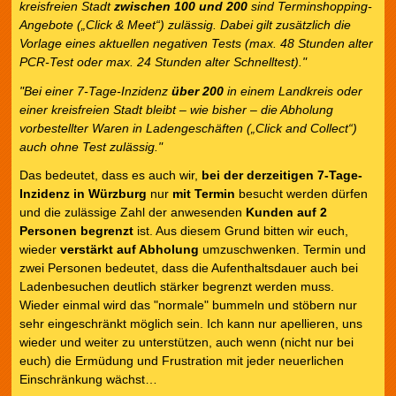
kreisfreien Stadt
zwischen 100 und 200
sind Terminshopping-
Angebote („Click & Meet“) zulässig. Dabei gilt zusätzlich die
Vorlage eines aktuellen negativen Tests (max. 48 Stunden alter
PCR-Test oder max. 24 Stunden alter Schnelltest)."
"Bei einer 7-Tage-Inzidenz
über 200
in einem Landkreis oder
einer kreisfreien Stadt bleibt – wie bisher – die Abholung
vorbestellter Waren in Ladengeschäften („Click and Collect“)
auch ohne Test zulässig."
Das bedeutet, dass es auch wir,
bei der derzeitigen 7-Tage-
Inzidenz in Würzburg
nur
mit Termin
besucht werden dürfen
und die zulässige Zahl der anwesenden
Kunden auf 2
Personen begrenzt
ist. Aus diesem Grund bitten wir euch,
wieder
verstärkt auf Abholung
umzuschwenken. Termin und
zwei Personen bedeutet, dass die Aufenthaltsdauer auch bei
Ladenbesuchen deutlich stärker begrenzt werden muss.
Wieder einmal wird das "normale" bummeln und stöbern nur
sehr eingeschränkt möglich sein. Ich kann nur apellieren, uns
wieder und weiter zu unterstützen, auch wenn (nicht nur bei
euch) die Ermüdung und Frustration mit jeder neuerlichen
Einschränkung wächst…