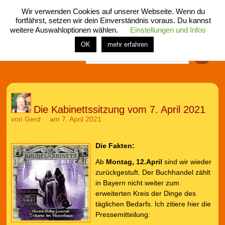
Wir verwenden Cookies auf unserer Webseite. Wenn du
fortfährst, setzen wir dein Einverständnis voraus. Du kannst
weitere Auswahloptionen wählen.
Einstellungen und Infos
menü
home
rubrik
buch
comic
spiel
fotos
shop
OK
mehr erfahren
Finden
Die Kabinettssitzung vom 7. April 2021
von
Gerd
am 7. April 2021
Die Fakten:
Ab
Montag, 12.April
sind wir wieder
zurückgestuft. Der Buchhandel zählt
in Bayern nicht weiter zum
erweiterten Kreis der Dinge des
täglichen Bedarfs. Ich zitiere hier die
Pressemitteilung: