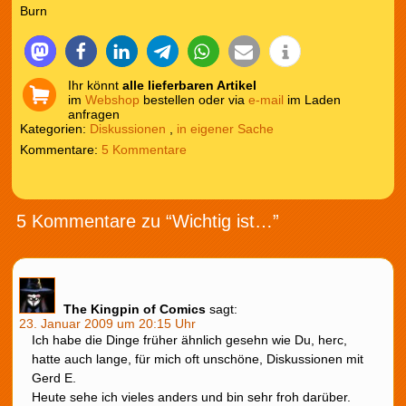
Burn
Ihr könnt
alle lieferbaren Artikel
im
Webshop
bestellen oder via
e-mail
im Laden
anfragen
Kategorien:
Diskussionen
,
in eigener Sache
5 Kommentare
5 Kommentare zu “Wichtig ist…”
The Kingpin of Comics
sagt:
23. Januar 2009 um 20:15 Uhr
Ich habe die Dinge früher ähnlich gesehn wie Du, herc,
hatte auch lange, für mich oft unschöne, Diskussionen mit
Gerd E.
Heute sehe ich vieles anders und bin sehr froh darüber.