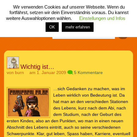
Wir verwenden Cookies auf unserer Webseite. Wenn du
fortfährst, setzen wir dein Einverständnis voraus. Du kannst
weitere Auswahloptionen wählen.
Einstellungen und Infos
menü
home
rubrik
buch
comic
spiel
fotos
shop
OK
mehr erfahren
Finden
Wichtig ist…
von
burn
am 1. Januar 2009
5 Kommentare
…sich Gedanken zu machen, was im
Leben wirklich von Bedeutung ist. Da
hat man an den verschieden Stationen
des Lebens, kurz nach dem Abi, nach
dem Studium, nach der Geburt des
ersten Kindes, also an den Punkten, wo man in einen neuen
Abschnitt des Lebens eintritt, auch so seine verschiedenen
Schwerpunkte. Klar, gut leben, Spass haben, Karriere, eventuell