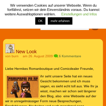
Wir verwenden Cookies auf unserer Webseite. Wenn du
fortfährst, setzen wir dein Einverständnis voraus. Du kannst
weitere Auswahloptionen wählen.
Einstellungen und Infos
menü
home
rubrik
buch
comic
spiel
fotos
shop
OK
mehr erfahren
Finden
New Look
von
burn
am 26. August 2009
6 Kommentare
Liebe Hermkes Romanboutique und Comicdealer Freunde,
ihr seht unsere Seite hat ein neues
Gesicht bekommen und ich muss
sagen, es sieht echt toll aus. Wie Ihr ja
wisst, machen wir schon seit längerer
den Blog, also eine Webseite auf der
wir in unregelmässiger Form neue Besprechungen,