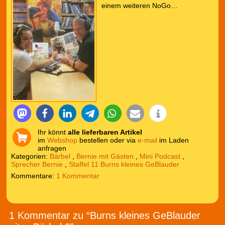
einem weiteren NoGo…
Ihr könnt
alle lieferbaren Artikel
im
Webshop
bestellen oder via
e-mail
im Laden
anfragen
Kategorien:
Bärbel
,
Bernie mit Gästen
,
Mini Podcast
,
Sprecher Bernie
,
Staffel 11 Burns kleines GeBlauder
1 Kommentar
1 Kommentar zu “Burns kleines GeBlauder