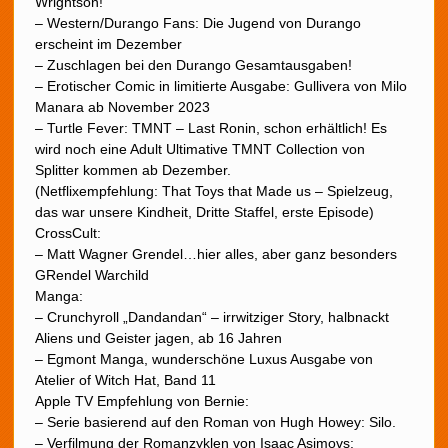
Wrightson!
– Western/Durango Fans: Die Jugend von Durango
erscheint im Dezember
– Zuschlagen bei den Durango Gesamtausgaben!
– Erotischer Comic in limitierte Ausgabe: Gullivera von Milo
Manara ab November 2023
– Turtle Fever: TMNT – Last Ronin, schon erhältlich! Es
wird noch eine Adult Ultimative TMNT Collection von
Splitter kommen ab Dezember.
(Netflixempfehlung: That Toys that Made us – Spielzeug,
das war unsere Kindheit, Dritte Staffel, erste Episode)
CrossCult:
– Matt Wagner Grendel…hier alles, aber ganz besonders
GRendel Warchild
Manga:
– Crunchyroll „Dandandan“ – irrwitziger Story, halbnackt
Aliens und Geister jagen, ab 16 Jahren
– Egmont Manga, wunderschöne Luxus Ausgabe von
Atelier of Witch Hat, Band 11
Apple TV Empfehlung von Bernie:
– Serie basierend auf den Roman von Hugh Howey: Silo.
– Verfilmung der Romanzyklen von Isaac Asimovs: