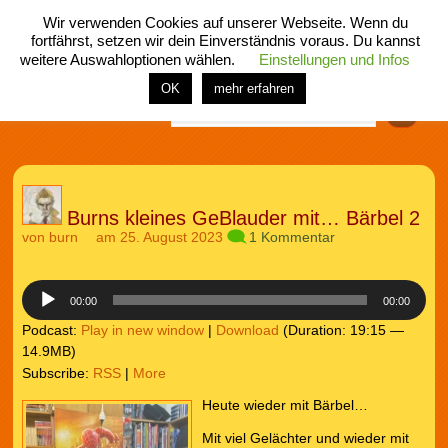
Wir verwenden Cookies auf unserer Webseite. Wenn du
fortfährst, setzen wir dein Einverständnis voraus. Du kannst
weitere Auswahloptionen wählen.
Einstellungen und Infos
menü
home
rubrik
buch
comic
spiel
fotos
shop
OK
mehr erfahren
Finden
Burns kleines GeBlauder mit… Bärbel 2
von
burn
am 25. August 2023
1 Kommentar
Audio-
Player
00:00
00:00
Podcast:
Play in new window
|
Download
(Duration: 19:15 —
14.9MB)
Subscribe:
RSS
|
More
Heute wieder mit Bärbel…
Mit viel Gelächter und wieder mit