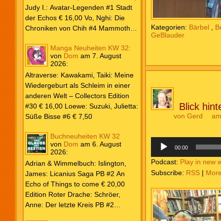
Weiß & Blut #8 … und Gedärme €
Judy I.: Avatar-Legenden #1 Stadt
26,00 Buscema, Sal / Dematteis, J.
der Echos € 16,00 Vo, Nghi: Die
Kategorien:
Bärbel
,
B
M.: Spektakuläre Spider-Man – Die
Chroniken von Chih #4 Mammoths
GeBlauder
Collection € 149,00 Avengers 2024
at the Gates € 15,00 Edition Roter
Manga Neuheiten KW 32:
#31 € 5,99 Spider-Man 2025 #9
Drache: Schröer, Anne: Der letzte
von
Dom
am
7. August
Angriff der Aliens € 7,99
Kreis PB #2 Erwachen € 18,00
2026
:
Grace O`Malley: Ciseau, Karolyn:
Altraverse: Kawakami, Taiki: Meine
Dragonblood Academy HC #2 …to
Wiedergeburt als Schleim in einer
kill a Monster € 25,00 Heyne: Bähr,
anderen Welt – Collectors Edition
Emily: Tainted Vows – Gods of New
Blick hin
#30 € 16,00 Loewe: Suzuki, Julietta:
Olympia PB € 17,00 Kim, Sophie:
von
Gerd
am
Süße Bisse #6 € 7,50
Fate’s Thread-Reihe PB #2 Der Gott
und der Geist € 17,00 Vonnegut,
Buchneuheiten KW 32
Audio-
Kurt: Katzenwiege PB € 17,00
von
Dom
am
6. August
Player
00:00
2026
:
Corey, James: The Captive’s War
Podcast:
Play in new 
HC #2 Der Glaube der Bestien €
Adrian & Wimmelbuch: Islington,
Subscribe:
RSS
|
Mor
24,00 Piper: Yang, Neon: Die letzte
James: Licanius Saga PB #2 An
Tochter der Drachen PB € 18,00
Echo of Things to come € 20,00
Edition Roter Drache: Schröer,
Anne: Der letzte Kreis PB #2
Erwachen € 18,00 Heyne: Herbert,