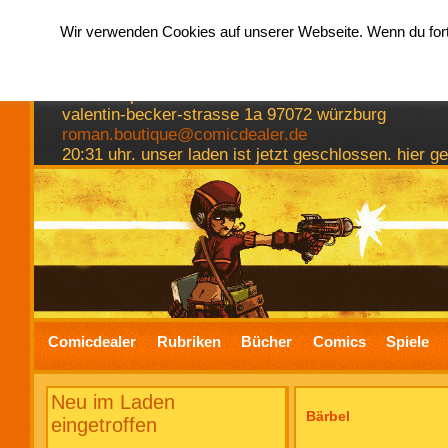
Wir verwenden Cookies auf unserer Webseite. Wenn du fortf
hermkes romanboutique
comics spiele bücher
valentin-becker-strasse 1a 97072 würzburg
roman.boutique@comicdealer.de
20:31 uhr. unser laden ist jetzt geschlossen. hier 
Comicdealer
Rubriken
Bücher
Comics
Spiele
Neu im Laden
Bärbel
eingetroffen