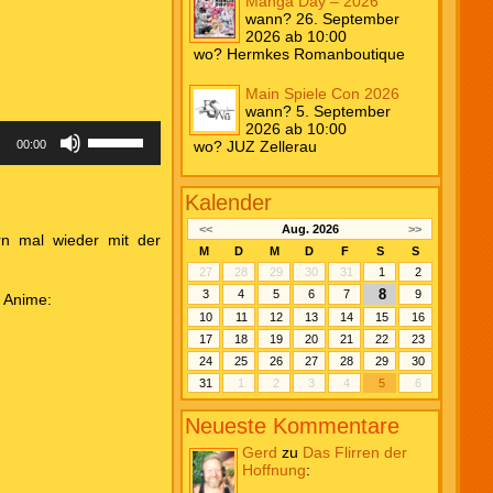
Manga Day – 2026
wann? 26. September
2026 ab 10:00
wo? Hermkes Romanboutique
Main Spiele Con 2026
wann? 5. September
2026 ab 10:00
Pfeiltasten
wo? JUZ Zellerau
00:00
Hoch/Runter
benutzen,
um
die
Kalender
Lautstärke
<<
Aug. 2026
>>
zu
n mal wieder mit der
regeln.
M
D
M
D
F
S
S
27
28
29
30
31
1
2
8
3
4
5
6
7
9
 Anime:
10
11
12
13
14
15
16
17
18
19
20
21
22
23
24
25
26
27
28
29
30
31
1
2
3
4
5
6
Neueste Kommentare
Gerd
zu
Das Flirren der
Hoffnung
: