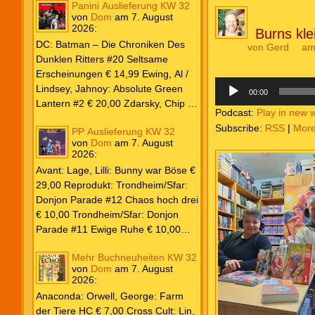
Panini Auslieferung KW 32
von
Dom
am
7. August
2026
:
Burns kl
DC: Batman – Die Chroniken Des
von
Gerd
am
Dunklen Ritters #20 Seltsame
Erscheinungen € 14,99 Ewing, Al /
Audio-
Lindsey, Jahnoy: Absolute Green
Player
00:00
Lantern #2 € 20,00 Zdarsky, Chip /
Podcast:
Play in new 
Camuncoli, Guiseppe: Batman 2025
Subscribe:
RSS
|
Mor
PP Auslieferung KW 32
Paperback #4 € 35,00 Watters, Dan;
von
Dom
am
7. August
Soy, Dexter: Nightwing 2024 #7 €
2026
:
20,00 Aaron, Jason / Sandoval,
Avant: Lage, Lilli: Bunny war Böse €
Rafa: Absolute Superman #5 € 9,99
29,00 Reprodukt: Trondheim/Sfar:
Marvel: Marvel Origins Collection
Donjon Parade #12 Chaos hoch drei
HC #74 Daredevil 7 € 14,99 Ewing,
€ 10,00 Trondheim/Sfar: Donjon
Al / Gomez, Carlos: Venom (2025)
Parade #11 Ewige Ruhe € 10,00
#3 € 20,00 Andrews, Kaare /
Larcenet, Manu: Alltägliche Kampf
Guggenheim, Marc: Spider-Man &
Mehr Buchneuheiten KW 32
Neuedition € 35,00 Zauberstern
Wolverine #3 € 9,99 North, Ryan /
von
Dom
am
7. August
Comics: Ben’s Bande #4 Aug 2026
2026
:
Carratu, Vincenzo: Hulk macht alles
€ 7,99 Phantom #10 Spezial € 7,99
kaputt! € 16,00 Ewing, Al / Walker,
Anaconda: Orwell, George: Farm
Kevin / Various: Marvel – Schwarz
der Tiere HC € 7,00 Cross Cult: Lin,