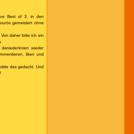
um
die
Lautstärke
zu
re Best of 3, in den
regeln.
ourös gemeistert ohne
 Von daher bitte ich ein
n.
 daniederknien wieder
mmentieren, liken und
hätte das gedacht. Und
!