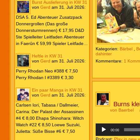
Burst Auslieferung in KW 31
Frank: Der Pandora-Zyklus PB #1
von
Gerd
am
31. Juli 2026
:
Die Reise nach Pandora € 16,00
Corey, James: The Captive’s War
DSA 5. Ed Abenteuer Zusatzpack
HC #2 Der Glaube der Bestien €
Donnergrollen (Das große
24,00 Loewe: Suzuki, Julietta: Süße
Donnersturmrennen) € 17,95 D&D
Bisse #6 € 7,50
5te Spielleiter Leitfaden Abenteuer
in Faerûn € 59,99 Spieler Leitfaden
Kategorien:
Bärbel
,
B
Helden von Faerûn € 49,99
dahinter
Heftle in KW 31
von
Gerd
am
31. Juli 2026
:
1 Komm
Perry Rhodan Neo #388 € 7,50
Perry Rhodan I #3389 € 3,30
Ein paar Manga in KW 31
von
Gerd
am
31. Juli 2026
:
Burns kle
Carlsen Iori, Tabasa / Dallmeier,
von
Baerbel
Carina: Der Palast der Assassinen
#4 € 8,00 Ehapa Shinohara: Witch
Watch #22 € 8,50 Loewe Suzuki,
Audio-
Player
00:00
Julietta: Süße Bisse #6 € 7,50
Podcast:
Play in new 