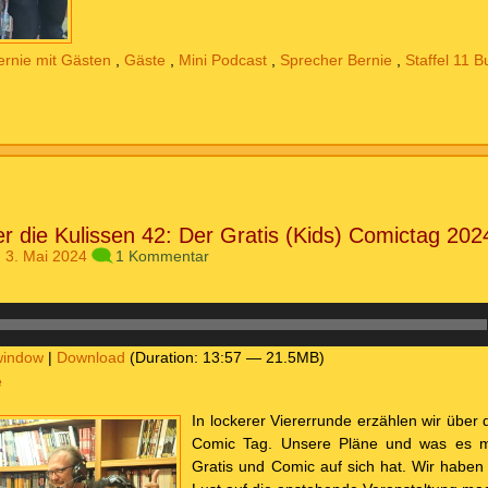
ernie mit Gästen
,
Gäste
,
Mini Podcast
,
Sprecher Bernie
,
Staffel 11 B
ter die Kulissen 42: Der Gratis (Kids) Comictag 202
 3. Mai 2024
1 Kommentar
window
|
Download
(Duration: 13:57 — 21.5MB)
e
In lockerer Viererrunde erzählen wir übe
Comic Tag. Unsere Pläne und was es m
Gratis und Comic auf sich hat. Wir habe