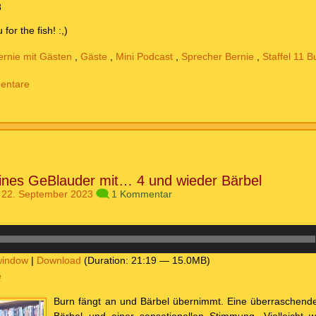
8
for the fish! :,)
ernie mit Gästen
,
Gäste
,
Mini Podcast
,
Sprecher Bernie
,
Staffel 11 B
entare
eines GeBlauder mit… 4 und wieder Bärbel
 22. September 2023
1 Kommentar
window
|
Download
(Duration: 21:19 — 15.0MB)
e
Burn fängt an und Bärbel übernimmt. Eine überraschende F
Bärbel und einer sensationellen Stimmung. Vielleicht 