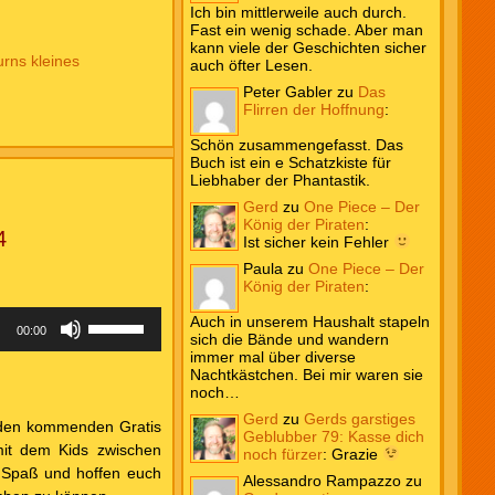
Ich bin mittlerweile auch durch.
Fast ein wenig schade. Aber man
kann viele der Geschichten sicher
urns kleines
auch öfter Lesen.
Peter Gabler
zu
Das
Flirren der Hoffnung
:
Schön zusammengefasst. Das
Buch ist ein e Schatzkiste für
Liebhaber der Phantastik.
Gerd
zu
One Piece – Der
König der Piraten
:
4
Ist sicher kein Fehler
Paula
zu
One Piece – Der
König der Piraten
:
Pfeiltasten
Auch in unserem Haushalt stapeln
00:00
Hoch/Runter
sich die Bände und wandern
benutzen,
immer mal über diverse
um
Nachtkästchen. Bei mir waren sie
die
noch…
Lautstärke
Gerd
zu
Gerds garstiges
zu
r den kommenden Gratis
Geblubber 79: Kasse dich
regeln.
it dem Kids zwischen
noch fürzer
:
Grazie
n Spaß und hoffen euch
Alessandro Rampazzo
zu