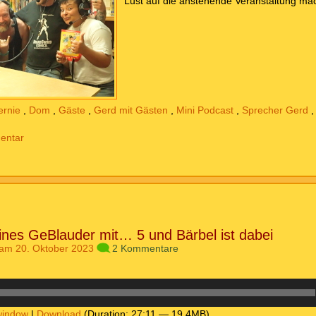
Lust auf die anstehende Veranstaltung m
ernie
,
Dom
,
Gäste
,
Gerd mit Gästen
,
Mini Podcast
,
Sprecher Gerd
entar
ines GeBlauder mit… 5 und Bärbel ist dabei
am 20. Oktober 2023
2 Kommentare
window
|
Download
(Duration: 27:11 — 19.4MB)