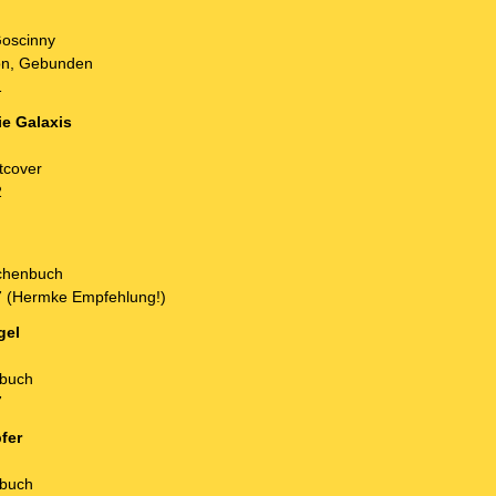
Goscinny
on, Gebunden
1
ie Galaxis
tcover
2
schenbuch
 (Hermke Empfehlung!)
gel
nbuch
7
fer
nbuch