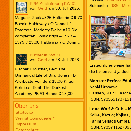
PPM Auslieferung KW 31
Subscribe:
RSS
|
Mor
von
Gerd
am
30. Juli 2026
:
Magazin Zack #326 Heftserie € 9,70
Bocola Haldaway / O’Donnell /
Paterson: Modesty Blaise #10 Die
kompletten Comicstrips – 1973 –
1975 € 29,00 Haldaway / O’Donnell
/ Paterson: Modesty Blaise #9 Die
kompletten Comicstrips – 1972 –
Bücher in KW 31
von
Gerd
am
28. Juli 2026
:
1973 € 29,00 Knesebeck Hendrix,
Erstaunlicherweise ha
John: Die Weltenerschaffer Die
Fischer Croucher, Lex: The
die Listen sind ja do
fantastische Freundschaft von C.S.
Unmagical Life of Briar Jones PB
Lewis & J.R.R. Tolkien € 30,00
Monster Perfect Edit
Allerbeste Feinde € 18,00 Knaur
Weissblech Luba Wolfsschwanz #22
Naoki Urasawa
Kehribar, Beril: The Darkest
€ 4,90 Horror Schocker #81 € 4,90
Carlsen, 2019, Tasch
Academy PB #1 Bones € 18,00
ISBN: 978355173715
Lübbe Odette, Tessonja: Fair Isle
Über uns
Trilogie PB #3 To Spark a Fae War €
Lone Wolf & Cub – M
18,00 Bramble Hardcover Priest: Lie
Startseite
Koike, Kazuo; Kojima,
Wer ist Comicdealer?
Huo Jiao Chou HC #1 Drowning
Panini Verlags GmbH
Impressum
Sorrows in Raging Fire € 25,00
ISBN: 978374162796
Datenschutz
Carlsen Davon, Isla: Blackened