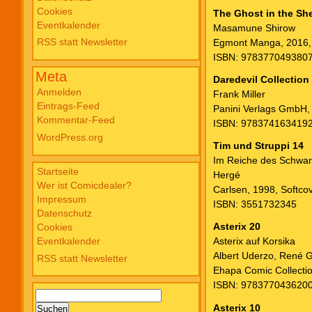
Cookies
Blade PB #3 Of Blackened Blood €
The Ghost in the She
Eventkalender
18,00
Masamune Shirow
RSS statt Newsletter
Egmont Manga, 2016
ISBN: 978377049380
Meta
Daredevil Collection
Anmelden
Frank Miller
Eintrags-Feed
Panini Verlags GmbH
Kommentar-Feed
ISBN: 9783741634192 
WordPress.org
Tim und Struppi 14
Im Reiche des Schwa
Startseite
Hergé
Wer ist Comicdealer?
Carlsen, 1998, Softco
Impressum
ISBN: 3551732345
Datenschutz
Asterix 20
Cookies
Eventkalender
Asterix auf Korsika
Albert Uderzo, René 
RSS statt Newsletter
Ehapa Comic Collecti
ISBN: 978377043620
Suchen
nach:
Asterix 10