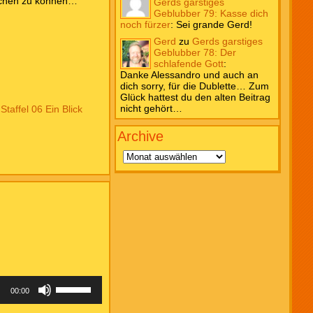
achen zu können…
Gerds garstiges
Geblubber 79: Kasse dich
noch fürzer
:
Sei grande Gerd!
Gerd
zu
Gerds garstiges
Geblubber 78: Der
schlafende Gott
:
Danke Alessandro und auch an
dich sorry, für die Dublette… Zum
Glück hattest du den alten Beitrag
nicht gehört…
,
Staffel 06 Ein Blick
Archive
Archive
Pfeiltasten
00:00
Hoch/Runter
benutzen,