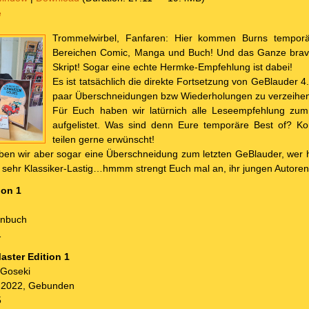
e
Trommelwirbel, Fanfaren: Hier kommen Burns temporä
Bereichen Comic, Manga und Buch! Und das Ganze brav
Skript! Sogar eine echte Hermke-Empfehlung ist dabei!
Es ist tatsächlich die direkte Fortsetzung von GeBlauder 4.
paar Überschneidungen bzw Wiederholungen zu verzeihe
Für Euch haben wir latürnich alle Leseempfehlung zum
aufgelistet. Was sind denn Eure temporäre Best of? Ko
teilen gerne erwünscht!
ben wir aber sogar eine Überschneidung zum letzten GeBlauder, wer 
ch sehr Klassiker-Lastig…hmmm strengt Euch mal an, ihr jungen Autoren
ion 1
enbuch
1
aster Edition
1
 Goseki
, 2022, Gebunden
5