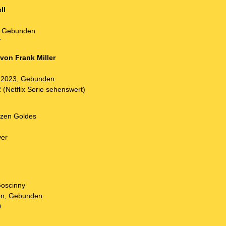
ll
, Gebunden
7
 von Frank Miller
, 2023, Gebunden
(Netflix Serie sehenswert)
rzen Goldes
ver
Goscinny
on, Gebunden
0