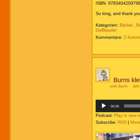
ISBN: 978340420979
So long, and thank you 
Kategorien:
Bärbel
,
B
GeBlauder
2 Komm
Burns kl
von
burn
am
Audio-
Player
00:00
Podcast:
Play in new 
Subscribe:
RSS
|
Mor