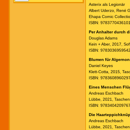
Asterix als Legionär
Albert Uderzo, René 
Ehapa Comic Collecti
ISBN: 978377043610
Per Anhalter durch d
Douglas Adams
Kein + Aber, 2017, Sof
ISBN: 978303695954
Blumen für Algernon
Daniel Keyes
Klett-Cotta, 2015, Ta
ISBN: 9783608960297
Eines Menschen Flü
Andreas Eschbach
Lübbe, 2021, Tasche
ISBN: 978340420976
Die Haarteppichknüp
Andreas Eschbach
Lübbe, 2021, Tasche