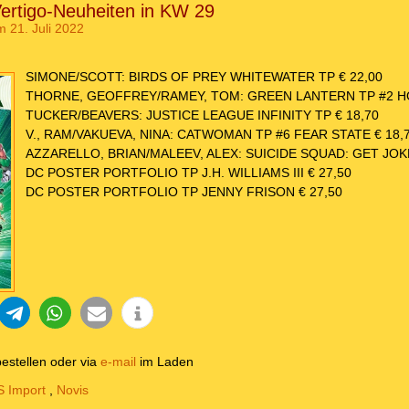
ertigo-Neuheiten in KW 29
m 21. Juli 2022
SIMONE/SCOTT: BIRDS OF PREY WHITEWATER TP € 22,00
THORNE, GEOFFREY/RAMEY, TOM: GREEN LANTERN TP #2 HO
TUCKER/BEAVERS: JUSTICE LEAGUE INFINITY TP € 18,70
V., RAM/VAKUEVA, NINA: CATWOMAN TP #6 FEAR STATE € 18,
AZZARELLO, BRIAN/MALEEV, ALEX: SUICIDE SQUAD: GET JOKE
DC POSTER PORTFOLIO TP J.H. WILLIAMS III € 27,50
DC POSTER PORTFOLIO TP JENNY FRISON € 27,50
estellen oder via
e-mail
im Laden
 Import
,
Novis