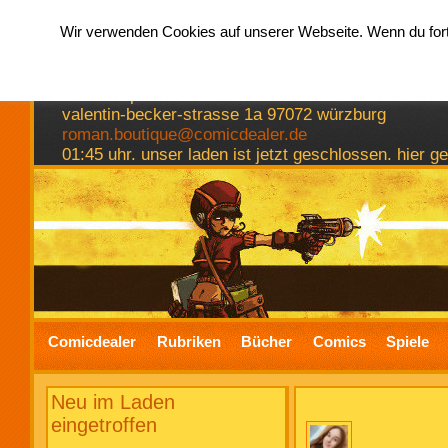
Wir verwenden Cookies auf unserer Webseite. Wenn du fortf
hermkes romanboutique
comics spiele bücher
valentin-becker-strasse 1a 97072 würzburg
roman.boutique@comicdealer.de
01:45 uhr. unser laden ist jetzt geschlossen. hier 
Comicdealer
Rubriken
Bücher
Comics
Spiele
Neu im Laden
eingetroffen