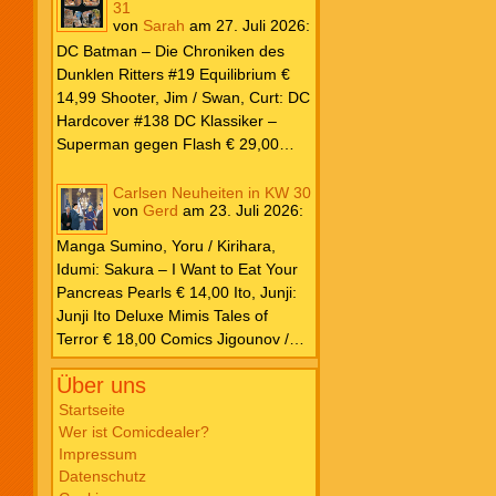
31
von
Sarah
am
27. Juli 2026
:
DC Batman – Die Chroniken des
Dunklen Ritters #19 Equilibrium €
14,99 Shooter, Jim / Swan, Curt: DC
Hardcover #138 DC Klassiker –
Superman gegen Flash € 29,00
Ilhan, Atagun / Wilson, G. Willow:
Poison Ivy #7 Kampf € 22,00
Carlsen Neuheiten in KW 30
von
Gerd
am
23. Juli 2026
:
Kennedy Johnson, Phillip /
Godlewski, Scott: Superman – Das
Manga Sumino, Yoru / Kirihara,
Buch von El € 20,00 Millar, Mark /
Idumi: Sakura – I Want to Eat Your
Porter, Howard: DC Must Have #12
Pancreas Pearls € 14,00 Ito, Junji:
Justice League – Der Turm zu Babel
Junji Ito Deluxe Mimis Tales of
€ 35,00 Snyder, Scott / Williams,
Terror € 18,00 Comics Jigounov /
Joshua / Fernandez, Javi: DC K.O.
Sente: Dreizehn XIII #30 So Help
#1 € 5,99 O’Neil, Dennis / Adams,
Über uns
Me God! € 12,00 Ibañez: Clever &
Neal: Batman Vintage Edition – Der
Smart Sonderband #29 Nimm das,
Startseite
Joker ist zurück! € 6,99 Justice
Wer ist Comicdealer?
Napoleon! € 12,00 Schulz: Peanuts
League Unlimited #10 € 5,99 Marvel
Impressum
für Kids #7 Kleine Decke, großes
Parker, Ethan S. / Bazaldua, Jan:
Datenschutz
Abenteuer € 16,00 Takano, Hisa:
Marvel Zombies 2026 – Splatter-