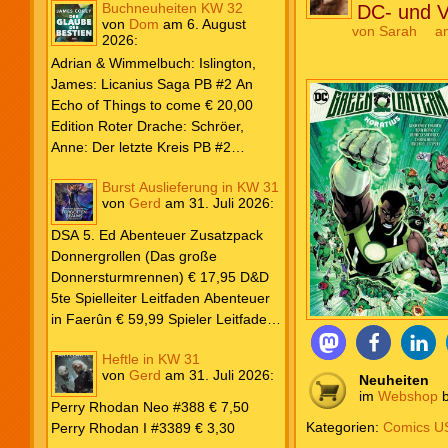
Buchneuheiten KW 32
DC- und V
von
Dom
am
6. August
von
Sarah
a
2026
:
Adrian & Wimmelbuch: Islington,
James: Licanius Saga PB #2 An
Echo of Things to come € 20,00
Edition Roter Drache: Schröer,
Anne: Der letzte Kreis PB #2
Erwachen € 18,00 Heyne: Herbert,
Burst Auslieferung in KW 31
Frank: Der Pandora-Zyklus PB #1
von
Gerd
am
31. Juli 2026
:
Die Reise nach Pandora € 16,00
Corey, James: The Captive’s War
DSA 5. Ed Abenteuer Zusatzpack
HC #2 Der Glaube der Bestien €
Donnergrollen (Das große
24,00 Loewe: Suzuki, Julietta: Süße
Donnersturmrennen) € 17,95 D&D
Bisse #6 € 7,50
5te Spielleiter Leitfaden Abenteuer
in Faerûn € 59,99 Spieler Leitfaden
Helden von Faerûn € 49,99
Heftle in KW 31
von
Gerd
am
31. Juli 2026
:
Neuheiten
im
Webshop
b
Perry Rhodan Neo #388 € 7,50
Kategorien:
Comics US
Perry Rhodan I #3389 € 3,30