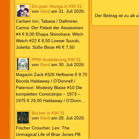
Ein paar Manga in KW 31
von
Gerd
am
31. Juli 2026
:
Der Beitrag ist zu alt 
Carlsen Iori, Tabasa / Dallmeier,
Carina: Der Palast der Assassinen
#4 € 8,00 Ehapa Shinohara: Witch
Watch #22 € 8,50 Loewe Suzuki,
Julietta: Süße Bisse #6 € 7,50
PPM Auslieferung KW 31
von
Gerd
am
30. Juli 2026
:
Magazin Zack #326 Heftserie € 9,70
Bocola Haldaway / O’Donnell /
Paterson: Modesty Blaise #10 Die
kompletten Comicstrips – 1973 –
1975 € 29,00 Haldaway / O’Donnell
/ Paterson: Modesty Blaise #9 Die
Bücher in KW 31
kompletten Comicstrips – 1972 –
von
Gerd
am
28. Juli 2026
:
1973 € 29,00 Knesebeck Hendrix,
John: Die Weltenerschaffer Die
Fischer Croucher, Lex: The
fantastische Freundschaft von C.S.
Unmagical Life of Briar Jones PB