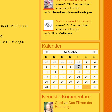
Manga Day – 2026
wann? 26. September
2026 ab 10:00
wo? Hermkes Romanboutique
Main Spiele Con 2026
wann? 5. September
RATIUS € 33,00
2026 ab 10:00
wo? JUZ Zellerau
70
R! HC € 27,50
Kalender
<<
Aug. 2026
>>
M
D
M
D
F
S
S
27
28
29
30
31
1
2
7
3
4
5
6
8
9
10
11
12
13
14
15
16
17
18
19
20
21
22
23
24
25
26
27
28
29
30
31
1
2
3
4
5
6
Neueste Kommentare
Gerd
zu
Das Flirren der
Hoffnung
: