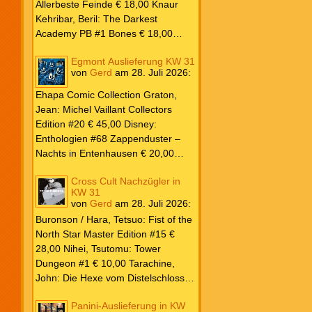
Lewis & J.R.R. Tolkien € 30,00
Allerbeste Feinde € 18,00 Knaur
Weissblech Luba Wolfsschwanz #22
Kehribar, Beril: The Darkest
€ 4,90 Horror Schocker #81 € 4,90
Academy PB #1 Bones € 18,00
Lübbe Odette, Tessonja: Fair Isle
Egmont Auslieferung KW 31
Trilogie PB #3 To Spark a Fae War €
von
Gerd
am
28. Juli 2026
:
18,00 Bramble Hardcover Priest: Lie
Huo Jiao Chou HC #1 Drowning
Ehapa Comic Collection Graton,
Sorrows in Raging Fire € 25,00
Jean: Michel Vaillant Collectors
Carlsen Davon, Isla: Blackened
Edition #20 € 45,00 Disney:
Blade PB #3 Of Blackened Blood €
Enthologien #68 Zappenduster –
18,00
Nachts in Entenhausen € 20,00
Egmont Manga Inoue, Takehiko:
Cross Cult Nachzügler in
Vagabond Master Edition #12 €
KW 31
24,00 Inagaki / Murata: Eyeshield
von
Gerd
am
28. Juli 2026
:
21 #18-19 Doppelband € 17,00
Buronson / Hara, Tetsuo: Fist of the
Fujimoto: Chainsaw Man #22 € 8,50
North Star Master Edition #15 €
Aoyama: Detektiv Conan #108 €
28,00 Nihei, Tsutomu: Tower
8,00 Eichinger, Daniel: Oventroja
Dungeon #1 € 10,00 Tarachine,
(Fortsetzung von Jovantore) €
John: Die Hexe vom Distelschloss
22,00 Iwatobi: Herr Unsichtbar und
#3 € 10,00
seine zukünftige Frau #3 € 14,00
Panini-Auslieferung in KW