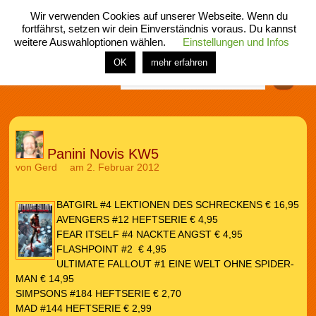
Wir verwenden Cookies auf unserer Webseite. Wenn du
fortfährst, setzen wir dein Einverständnis voraus. Du kannst
weitere Auswahloptionen wählen.
Einstellungen und Infos
menü
home
rubrik
buch
comic
spiel
fotos
shop
OK
mehr erfahren
Finden
Panini Novis KW5
von
Gerd
am 2. Februar 2012
BATGIRL #4 LEKTIONEN DES SCHRECKENS € 16,95
AVENGERS #12 HEFTSERIE € 4,95
FEAR ITSELF #4 NACKTE ANGST € 4,95
FLASHPOINT #2 € 4,95
ULTIMATE FALLOUT #1 EINE WELT OHNE SPIDER-
MAN € 14,95
SIMPSONS #184 HEFTSERIE € 2,70
MAD #144 HEFTSERIE € 2,99