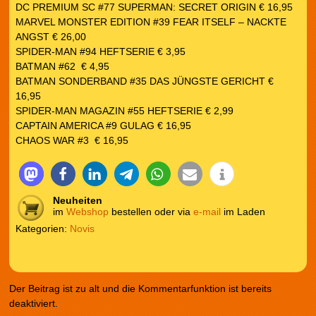
DC PREMIUM SC #77 SUPERMAN: SECRET ORIGIN € 16,95
MARVEL MONSTER EDITION #39 FEAR ITSELF – NACKTE
ANGST € 26,00
SPIDER-MAN #94 HEFTSERIE € 3,95
BATMAN #62 € 4,95
BATMAN SONDERBAND #35 DAS JÜNGSTE GERICHT €
16,95
SPIDER-MAN MAGAZIN #55 HEFTSERIE € 2,99
CAPTAIN AMERICA #9 GULAG € 16,95
CHAOS WAR #3 € 16,95
Neuheiten
im
Webshop
bestellen oder via
e-mail
im Laden
Kategorien:
Novis
Der Beitrag ist zu alt und die Kommentarfunktion ist bereits
deaktiviert.