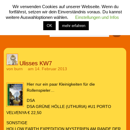
Wir verwenden Cookies auf unserer Webseite. Wenn du
fortfährst, setzen wir dein Einverständnis voraus. Du kannst
weitere Auswahloptionen wählen.
Einstellungen und Infos
menü
home
rubrik
buch
comic
spiel
fotos
shop
OK
mehr erfahren
Finden
Ulisses KW7
von
burn
am 14. Februar 2013
Hier nur ein paar Kleinigkeiten für die
Rollenspieler…
DSA
DSA GRÜNE HÖLLE (UTHURIA) #U1 PORTO
VELVENYA € 22,50
SONSTIGE
HOLLOW EARTH EXPEDITION MYSTERIEN AM RANDE DER