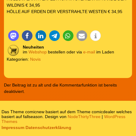
WILDNIS € 34,95
HÖLLE AUF ERDEN DER VERSTRAHLTE WESTEN € 34,95
Neuheiten
im
Webshop
bestellen oder via
e-mail
im Laden
Kategorien:
Novis
Der Beitrag ist zu alt und die Kommentarfunktion ist bereits
deaktiviert.
Das Theme comicnew basiert auf dem Theme comicdealer welches
basiert auf fallseason. Design von
NodeThirtyThree
|
WordPress
Themes
Impressum
Datenschutzerklärung